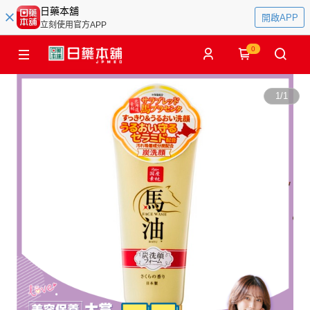
日藥本舖
開啟APP
立刻使用官方APP
0
1
/
1