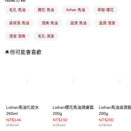
每筆NT$100，滿NT$899(含以上)免運費
消。如遇「轉專審核」未通過狀況，表示未達大哥付你分期系統評分，恕無
法說明評估內容。
毛孔 馬油
櫻花 馬油
lishan 馬油
萃取 櫻花
付款後全家取貨
【繳款方式說明】
1.分期款項不併入電信帳單，「大哥付你分期」於每月結算日後寄送繳費提
每筆NT$100，滿NT$899(含以上)免運費
醒簡訊。
高保濕 馬油
清爽 馬油
滋潤 馬油
滋潤 清潔
2.透過簡訊連結打開帳單後，可選擇「超商條碼／台灣大直營門市／銀行轉
7-11取貨付款
帳／街口支付／iPASS MONEY」等通路繳費。
清潔 清爽
毛孔 清潔
每筆NT$100，滿NT$899(含以上)免運費
【注意事項】
付款後7-11取貨
1.本服務係由「台灣大哥大股份有限公司」（以下簡稱本公司）所提供，讓
🌟你可能會喜歡
用戶於交易時，得透過本服務購買商品或服務，並由商店將買賣／分期付款
每筆NT$100，滿NT$899(含以上)免運費
買賣價金債權讓與本公司後，依約使用本公司帳單繳交帳款。
2.基於同意付款使用「大哥付你分期」之契約關係目的，商店將以您的個人
宅配
資料（包含姓名、電話或地址）提供予台灣大哥大進項蒐集、處理及利用，
由本公司與您本人進行分期帳單所需資料之確認、核對及更正。
每筆NT$100，滿NT$899(含以上)免運費
3.完整用戶服務條款，請詳閱以下連結：
https://oppay.tw/userRule
宅配(離島)
每筆NT$300，滿NT$3,000(含以上)免運費
付款後門市自取
Lishan馬油化妝水
Lishan櫻花馬油潤膚霜
Lishan馬油滋潤
每筆NT$100，滿NT$399(含以上)免運費
260ml
200g
200g
NT$146
NT$192
NT$200
NT$249
NT$249
NT$350