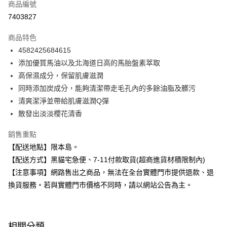
商品編號
超商取貨付款
7403827
LINE Pay
商品特色
Apple Pay
4582425684615
添加優質馬油以及北海道日高的馬胎盤素萃取
街口支付
高保濕成分，保留肌膚滋潤
悠遊付
同時添加炭成分，能夠清潔帶走毛孔內的多餘油脂及髒污
清爽潔淨並帶給肌膚滋潤Q彈
Google Pay
散發出淡淡櫻花清香
全盈+PAY
銷售重點
大哥付你分期
【配送地點】限本島。
相關說明
【配送方式】黑貓宅急便、7-11付款取貨(超商進貨材積限制內)
【大哥付你分期使用說明】
【注意事項】網路售出之商品，無法在全台實體門市提供退款、退
ATM付款
1.本服務由台灣大哥大提供，台灣大哥大用戶可立即使用無須另外申請。
2.付款方式選擇「大哥付你分期」，訂單成立後會自動跳轉到大哥付的交易
換貨服務。若與實體門市價格不同時，請以網站公告為主。
流程，驗證手機門號後，選擇欲分期的期數、繳款截止日，確認付款後即完
運送方式
成交易。
3.實際核准額度、可分期數及費用金額請依後續交易確認頁面所載為準。
全家取貨付款
4.訂單成立30分鐘內，如未前往確認交易或遇審核未通過，訂單將自動取
相關分類