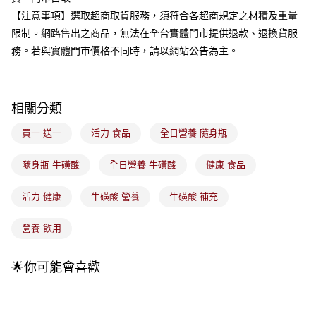
4.訂單成立30分鐘內，如未前往確認交易或遇審核未通過，訂單將自動取
每筆NT$100，滿NT$899(含以上)免運費
【注意事項】選取超商取貨服務，須符合各超商規定之材積及重量
消。如遇「轉專審核」未通過狀況，表示未達大哥付你分期系統評分，恕無
法說明評估內容。
限制。網路售出之商品，無法在全台實體門市提供退款、退換貨服
付款後全家取貨
【繳款方式說明】
務。若與實體門市價格不同時，請以網站公告為主。
1.分期款項不併入電信帳單，「大哥付你分期」於每月結算日後寄送繳費提
每筆NT$100，滿NT$899(含以上)免運費
醒簡訊。
2.透過簡訊連結打開帳單後，可選擇「超商條碼／台灣大直營門市／銀行轉
7-11取貨付款
帳／街口支付／iPASS MONEY」等通路繳費。
每筆NT$100，滿NT$899(含以上)免運費
相關分類
【注意事項】
付款後7-11取貨
1.本服務係由「台灣大哥大股份有限公司」（以下簡稱本公司）所提供，讓
買一 送一
活力 食品
全日營養 隨身瓶
用戶於交易時，得透過本服務購買商品或服務，並由商店將買賣／分期付款
每筆NT$100，滿NT$899(含以上)免運費
買賣價金債權讓與本公司後，依約使用本公司帳單繳交帳款。
隨身瓶 牛磺酸
全日營養 牛磺酸
健康 食品
2.基於同意付款使用「大哥付你分期」之契約關係目的，商店將以您的個人
宅配
資料（包含姓名、電話或地址）提供予台灣大哥大進項蒐集、處理及利用，
由本公司與您本人進行分期帳單所需資料之確認、核對及更正。
每筆NT$100，滿NT$899(含以上)免運費
活力 健康
牛磺酸 營養
牛磺酸 補充
3.完整用戶服務條款，請詳閱以下連結：
https://oppay.tw/userRule
宅配(離島)
營養 飲用
每筆NT$300，滿NT$3,000(含以上)免運費
🌟你可能會喜歡
付款後門市自取
每筆NT$100，滿NT$399(含以上)免運費