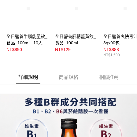
全日營養牛磺能量飲_
全日營養肝精薑黃飲_
全日營養爽快青
食品_100mL_10入
食品_100mL
3gx90包
NT$890
NT$129
NT$888
NT$1,590
詳細說明
商品規格
相關推薦