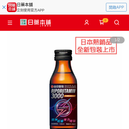
日藥本舖
開啟APP
立刻使用官方APP
0
1
/
2