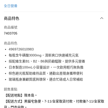
信用卡一次付款
全日營養
超商取貨付款
商品特色
LINE Pay
商品編號
Apple Pay
7403705
街口支付
商品特色
悠遊付
4969726010983
Google Pay
每瓶含牛磺酸3000mg，清新爽口快速補充元氣
搭配維生素B1、B2、B6與菸鹼醯胺，提供多元營養
全盈+PAY
日本製造100mL小容量設計，一次飲用輕巧無負擔
大哥付你分期
棕色避光瓶幫助維持品質，通勤出差隨身攜帶便利
相關說明
玻璃瓶身兼顧質感與環保，適合忙碌成人日常補給
【大哥付你分期使用說明】
ATM付款
1.本服務由台灣大哥大提供，台灣大哥大用戶可立即使用無須另外申請。
銷售重點
2.付款方式選擇「大哥付你分期」，訂單成立後會自動跳轉到大哥付的交易
【配送地點】限本島。
流程，驗證手機門號後，選擇欲分期的期數、繳款截止日，確認付款後即完
運送方式
成交易。
【配送方式】黑貓宅急便、7-11/全家取貨付款、付款後7-11/全家取
3.實際核准額度、可分期數及費用金額請依後續交易確認頁面所載為準。
全家取貨付款
貨、門市自取。