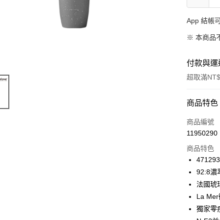
App 結
※ 本商品
付款與運
超取滿NT$
付款方式
商品特色
信用卡一
商品編號
11950290
信用卡分
商品特色
3 期 
47129
合作金
92:
超商取貨
華南商
法國琥
LINE Pay
上海商
La 
國泰世
獨家零
Apple Pay
臺灣中