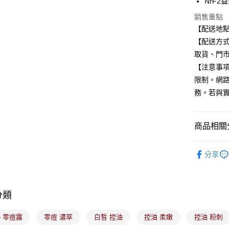
NrF
匯豐（
街口支付
聯邦商
銷售重點
元大商
悠遊付
【配送地
玉山商
【配送方式
台新國
Google Pa
取貨、門
台灣樂
全盈+PAY
【注意事
限制。網
大哥付你
務。若與
相關說明
【大哥付
ATM付款
1.本服務
2.付款方
商品相關分
流程，驗
完成交易
🟦約會必
運送方式
3.實際核
分享
4.訂單成
全家取貨
消。如遇
每筆NT$1
無法說明
【繳款方
分類
付款後全
1.分期款
醒簡訊。
每筆NT$1
2.透過簡
ve 零痘露
零痘 濃萃
白皙 控油
控油 柔嫩
控油 粉刺
帳／街口支