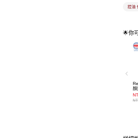
控油 
🌟你
R
顏
NT
NT