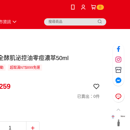
0
市資訊
ve全酵肌泌控油零痘濃萃50ml
活動
超取滿NT$899免運
259
已賣出：0件