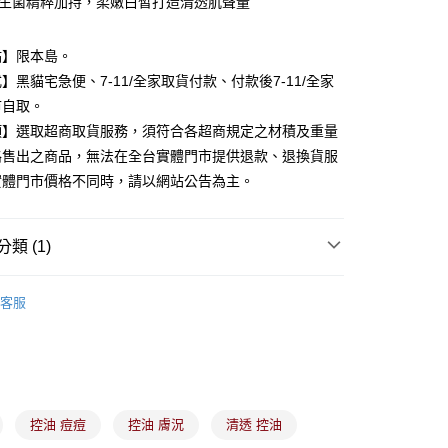
2益生菌精粹加持，柔嫩白皙打造清透肌聲量
台灣）商業銀行
華泰商業銀行
業銀行
遠東國際商業銀行
業銀行
永豐商業銀行
點】限本島。
業銀行
星展（台灣）商業銀行
】黑貓宅急便、7-11/全家取貨付款、付款後7-11/全家
際商業銀行
中國信託商業銀行
y
市自取。
天信用卡公司
項】選取超商取貨服務，須符合各超商規定之材積及重量
路售出之商品，無法在全台實體門市提供退款、退換貨服
分期
實體門市價格不同時，請以網站公告為主。
你分期使用說明】
由台灣大哥大提供，台灣大哥大用戶可立即使用無須另外申請。
式選擇「大哥付你分期」，訂單成立後會自動跳轉到大哥付的交易
類 (1)
證手機門號後，選擇欲分期的期數、繳款截止日，確認付款後即
。
備彩妝
臉部保養
准額度、可分期數及費用金額請依後續交易確認頁面所載為準。
客服
立30分鐘內，如未前往確認交易或遇審核未通過，訂單將自動取
付款
「轉專審核」未通過狀況，表示未達大哥付你分期系統評分，恕
00，滿NT$899(含以上)免運費
評估內容。
式說明】
家取貨
項不併入電信帳單，「大哥付你分期」於每月結算日後寄送繳費提
00，滿NT$899(含以上)免運費
訊連結打開帳單後，可選擇「超商條碼／台灣大直營門市／銀行轉
控油 痘痘
控油 膚況
清透 控油
付／iPASS MONEY」等通路繳費。