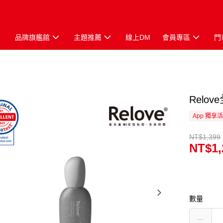
品牌旗艦館
主題推薦
線上DM
會員專區
門
Relo
App 獨享
NT$1,399
NT$1,
數量