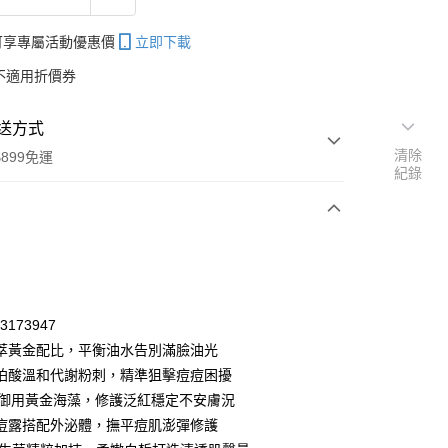
帳可享專屬活動優惠價
立即下載
不適用折價券
送方式
清除
899免運
紀錄
次付款
期付款
0 利率 每期
NT$419
21家銀行
33173947
庫商業銀行
第一商業銀行
8濃萃黃金配比，平衡油水告別滿臉油光
付款
業銀行
彰化商業銀行
珀酸溫和代謝粉刺，精準狙擊痘痘困擾
業儲蓄銀行
台北富邦商業銀行
Mer御用黃金海藻，修護泛紅穩定不安膚況
華商業銀行
兆豐國際商業銀行
痘露搭配外泌體，撫平痘肌澎彈修護
小企業銀行
台中商業銀行