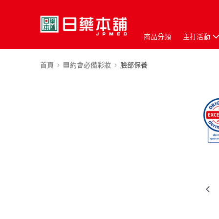
商品分類
主打活動
首頁
🟦約會必備彩妝
臉部保養