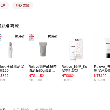
7-11取貨
代謝
痘痘 柔嫩
【注意事
每筆NT$1
1.本服務
用戶於交
付款後7-1
款買賣價
每筆NT$1
2.基於同
可能會喜歡
資料（包
宅配
用，由本
3.完整用
每筆NT$1
付款後門
每筆NT$1
elove全酵肌泌潔
Relove拋光酵母控
Relove_瞬淨_Ku
Relove
露120ml
油泌膜80g贈清潔
溜零毛髮霜
密潔淨凝露
組
$899
NT$1,152
NT$882
NT$199
$999
NT$1,280
NT$980
NT$299