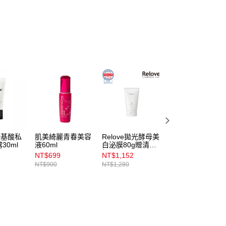
付款
項】
00，滿NT$899(含以上)免運費
係由「台灣大哥大股份有限公司」（以下簡稱本公司）所提供，讓
易時，得透過本服務購買商品或服務，並由商店將買賣／分期付
1取貨
金債權讓與本公司後，依約使用本公司帳單繳交帳款。
00，滿NT$899(含以上)免運費
意付款使用「大哥付你分期」之契約關係目的，商店將以您的個人
含姓名、電話或地址）提供予台灣大哥大進項蒐集、處理及利
公司與您本人進行分期帳單所需資料之確認、核對及更正。
戶服務條款，請詳閱以下連結：
https://oppay.tw/userRule
00，滿NT$899(含以上)免運費
市自取
00，滿NT$399(含以上)免運費
_胺基酸私
肌美綺麗青春美容
Relove拋光酵母美
肌研極潤α乳霜50
30ml
液60ml
白泌膜80g贈清潔
組
NT$699
NT$1,152
NT$479
NT$900
NT$1,280
NT$680