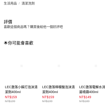
生活用品
清潔洗劑
評價
喜歡這個商品嗎？購買後給他一個好評吧
🌟你可能會喜歡
LEC激落小蘇打泡沫清
LEC激落檸檬酸泡沫清
LEC激落電解水
潔劑400ml
潔劑400ml
菌噴霧400ml
NT$159
NT$159
NT$149
NT$199
NT$199
NT$189