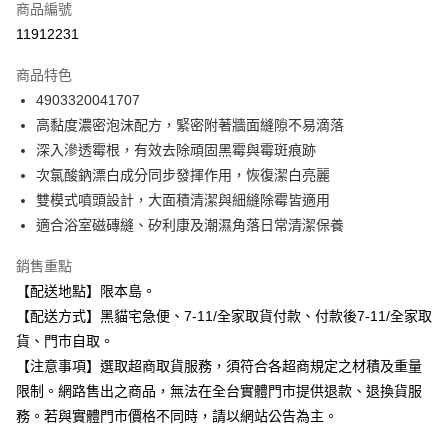
商品編號
信用卡分期付款
11912231
3 期 0 利率 每期
NT$53
21家銀行
商品特色
合作金庫商業銀行
第一商業銀行
超商取貨付款
4903320041707
華南商業銀行
彰化商業銀行
高黏度濃密泡沫配方，緊密附著牆面縫隙不易滴落
LINE Pay
上海商業儲蓄銀行
台北富邦商業銀行
國泰世華商業銀行
兆豐國際商業銀行
深入滲透霉根，有效去除頑固黑霉與霉斑痕跡
Apple Pay
臺灣中小企業銀行
台中商業銀行
次氯酸鈉漂白成分同步發揮作用，恢復潔白亮麗
匯豐（台灣）商業銀行
華泰商業銀行
雙模式噴頭設計，大面積清潔與細縫除霉皆適用
街口支付
聯邦商業銀行
遠東國際商業銀行
適合浴室磁磚縫、矽利康及潮濕角落日常清潔保養
元大商業銀行
永豐商業銀行
悠遊付
玉山商業銀行
星展（台灣）商業銀行
銷售重點
台新國際商業銀行
中國信託商業銀行
Google Pay
【配送地點】限本島。
台灣樂天信用卡公司
全盈+PAY
【配送方式】黑貓宅急便、7-11/全家取貨付款、付款後7-11/全家取
貨、門市自取。
大哥付你分期
【注意事項】選取超商取貨服務，須符合各超商規定之材積及重量
相關說明
限制。網路售出之商品，無法在全台實體門市提供退款、退換貨服
【大哥付你分期使用說明】
ATM付款
務。若與實體門市價格不同時，請以網站公告為主。
1.本服務由台灣大哥大提供，台灣大哥大用戶可立即使用無須另外申請。
2.付款方式選擇「大哥付你分期」，訂單成立後會自動跳轉到大哥付的交易