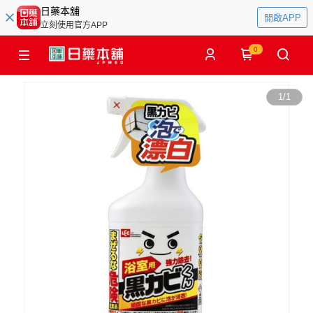
日藥本舖
開啟APP
立刻使用官方APP
0
1
/
1