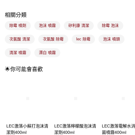
流程，驗證手機門號後，選擇欲分期的期數、繳款截止日，確認付款後即完
運送方式
成交易。
3.實際核准額度、可分期數及費用金額請依後續交易確認頁面所載為準。
全家取貨付款
相關分類
4.訂單成立30分鐘內，如未前往確認交易或遇審核未通過，訂單將自動取
每筆NT$100，滿NT$899(含以上)免運費
消。如遇「轉專審核」未通過狀況，表示未達大哥付你分期系統評分，恕無
除霉 噴劑
泡沫 噴霧
矽利康 清潔
除霉 泡沫
法說明評估內容。
付款後全家取貨
【繳款方式說明】
1.分期款項不併入電信帳單，「大哥付你分期」於每月結算日後寄送繳費提
次氯酸 清潔
次氯酸 除霉
lec 除霉
泡沫 噴頭
每筆NT$100，滿NT$899(含以上)免運費
醒簡訊。
2.透過簡訊連結打開帳單後，可選擇「超商條碼／台灣大直營門市／銀行轉
7-11取貨付款
清潔 噴霧
漂白 噴霧
帳／街口支付／iPASS MONEY」等通路繳費。
每筆NT$100，滿NT$899(含以上)免運費
【注意事項】
🌟你可能會喜歡
付款後7-11取貨
1.本服務係由「台灣大哥大股份有限公司」（以下簡稱本公司）所提供，讓
用戶於交易時，得透過本服務購買商品或服務，並由商店將買賣／分期付款
每筆NT$100，滿NT$899(含以上)免運費
買賣價金債權讓與本公司後，依約使用本公司帳單繳交帳款。
2.基於同意付款使用「大哥付你分期」之契約關係目的，商店將以您的個人
宅配
資料（包含姓名、電話或地址）提供予台灣大哥大進項蒐集、處理及利用，
由本公司與您本人進行分期帳單所需資料之確認、核對及更正。
每筆NT$100，滿NT$899(含以上)免運費
3.完整用戶服務條款，請詳閱以下連結：
https://oppay.tw/userRule
付款後門市自取
每筆NT$100，滿NT$399(含以上)免運費
LEC激落小蘇打泡沫清
LEC激落檸檬酸泡沫清
LEC激落電解水
潔劑400ml
潔劑400ml
菌噴霧400ml