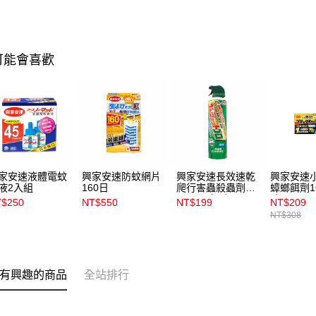
可能會喜歡
家安速液體電蚊
興家安速防蚊網片
興家安速長效速乾
興家安速
液2入組
160日
爬行害蟲殺蟲劑
蟑螂餌劑1
500ml_無味
隙用
$250
NT$550
NT$199
NT$209
NT$308
有興趣的商品
全站排行