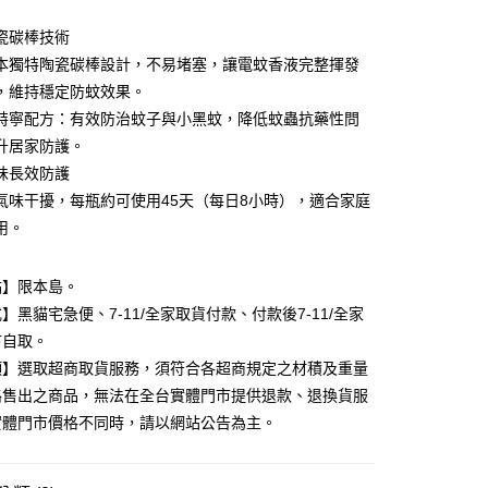
業銀行
遠東國際商業銀行
業銀行
永豐商業銀行
瓷碳棒技術
業銀行
星展（台灣）商業銀行
本獨特陶瓷碳棒設計，不易堵塞，讓電蚊香液完整揮發
際商業銀行
中國信託商業銀行
y
，維持穩定防蚊效果。
天信用卡公司
特寧配方：有效防治蚊子與小黑蚊，降低蚊蟲抗藥性問
升居家防護。
分期
味長效防護
氣味干擾，每瓶約可使用45天（每日8小時），適合家庭
你分期使用說明】
由台灣大哥大提供，台灣大哥大用戶可立即使用無須另外申請。
用。
式選擇「大哥付你分期」，訂單成立後會自動跳轉到大哥付的交易
證手機門號後，選擇欲分期的期數、繳款截止日，確認付款後即
。
點】限本島。
准額度、可分期數及費用金額請依後續交易確認頁面所載為準。
】黑貓宅急便、7-11/全家取貨付款、付款後7-11/全家
立30分鐘內，如未前往確認交易或遇審核未通過，訂單將自動取
付款
市自取。
「轉專審核」未通過狀況，表示未達大哥付你分期系統評分，恕
00，滿NT$899(含以上)免運費
評估內容。
項】選取超商取貨服務，須符合各超商規定之材積及重量
式說明】
路售出之商品，無法在全台實體門市提供退款、退換貨服
家取貨
項不併入電信帳單，「大哥付你分期」於每月結算日後寄送繳費提
實體門市價格不同時，請以網站公告為主。
00，滿NT$899(含以上)免運費
訊連結打開帳單後，可選擇「超商條碼／台灣大直營門市／銀行轉
付／iPASS MONEY」等通路繳費。
付款