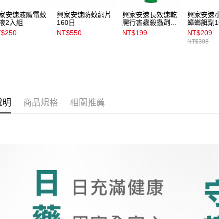
家安速液體電蚊
興家安速防蚊網片
興家安速長效速乾
興家安速
液2入組
160日
爬行害蟲殺蟲劑
蟑螂餌劑1
500ml_無味
隙用
$250
NT$550
NT$199
NT$209
NT$308
說明
商品規格
相關推薦