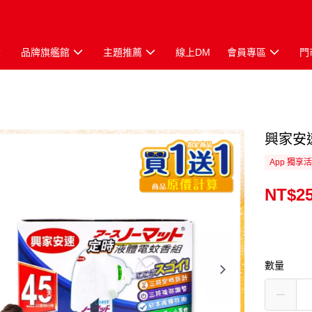
品牌旗艦館
主題推薦
線上DM
會員專區
門
興家安
App 獨享
NT$2
數量