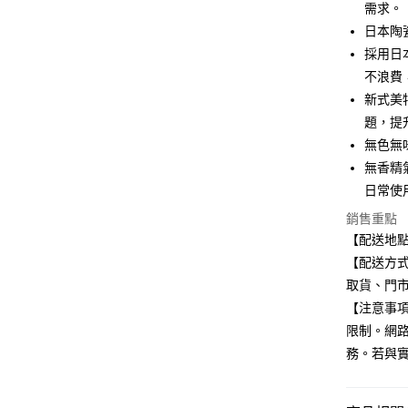
聯邦商
需求。
元大商
悠遊付
日本陶
玉山商
採用日
台新國
Google Pa
不浪費
台灣樂
全盈+PAY
新式美
題，提
大哥付你
無色無
相關說明
無香精
【大哥付
ATM付款
1.本服務
日常使
2.付款方
銷售重點
流程，驗
完成交易
【配送地
運送方式
3.實際核
【配送方式
4.訂單成
全家取貨
取貨、門
消。如遇
每筆NT$1
無法說明
【注意事
【繳款方
限制。網
付款後全
1.分期款
醒簡訊。
務。若與
每筆NT$1
2.透過簡
帳／街口支
7-11取貨