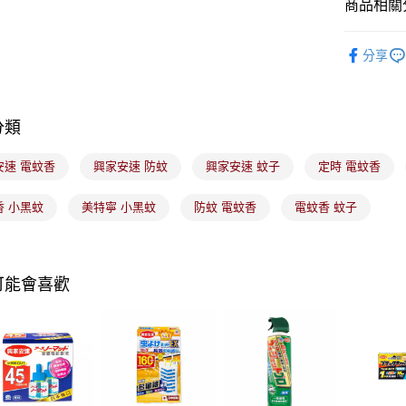
商品相關分
【注意事
每筆NT$1
1.本服務
生活用品
用戶於交
付款後7-1
分享
款買賣價
每筆NT$1
🟦多件組
2.基於同
資料（包
宅配
用，由本
3.完整用
分類
每筆NT$1
付款後門
安速 電蚊香
興家安速 防蚊
興家安速 蚊子
定時 電蚊香
每筆NT$1
香 小黑蚊
美特寧 小黑蚊
防蚊 電蚊香
電蚊香 蚊子
可能會喜歡