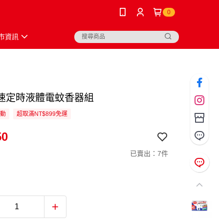
0
市資訊
速定時液體電蚊香器組
活動
超取滿NT$899免運
50
已賣出：7件