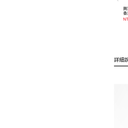
興
香
NT
詳細