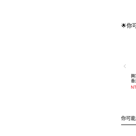
🌟你
興
香
NT
你可能