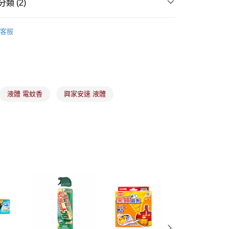
類 (2)
項】
00，滿NT$899(含以上)免運費
係由「台灣大哥大股份有限公司」（以下簡稱本公司）所提供，讓
防蟲除濕
易時，得透過本服務購買商品或服務，並由商店將買賣／分期付
1取貨
客服
金債權讓與本公司後，依約使用本公司帳單繳交帳款。
00，滿NT$899(含以上)免運費
合優惠
▪️買1送1
意付款使用「大哥付你分期」之契約關係目的，商店將以您的個人
含姓名、電話或地址）提供予台灣大哥大進項蒐集、處理及利
公司與您本人進行分期帳單所需資料之確認、核對及更正。
戶服務條款，請詳閱以下連結：
https://oppay.tw/userRule
00，滿NT$899(含以上)免運費
市自取
液體 電蚊香
興家安速 液體
00，滿NT$399(含以上)免運費