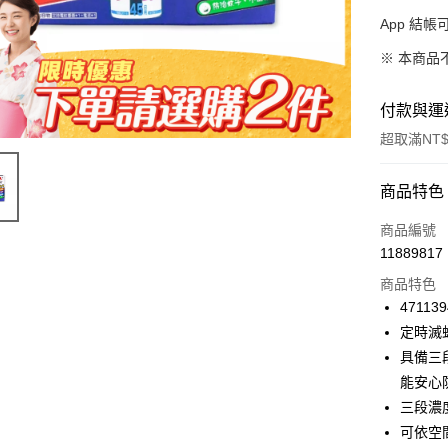
App 結
※ 本商品
付款與運
超取滿NT$
付款方式
商品特色
信用卡一
商品編號
11889817
信用卡分
商品特色
3 期 
471139
合作金
定時滅
超商取貨
華南商
具備三
LINE Pay
上海商
能安心
國泰世
三段濃
Apple Pay
臺灣中
可依空
匯豐（
街口支付