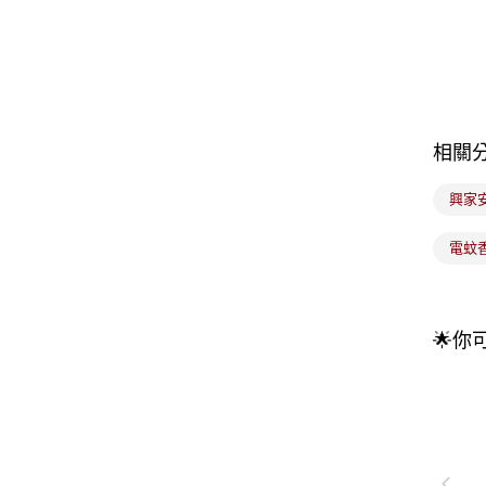
相關
興家
電蚊
🌟你