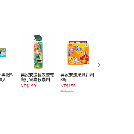
小黑帽S
興家安速長效速乾
興家安速果蠅餌劑
小蚊清_植萃清爽
6入_間
爬行害蟲殺蟲劑
38g
防蚊液100ml
500ml_柑橘
NT$199
NT$155
NT$149
NT$200
NT$209