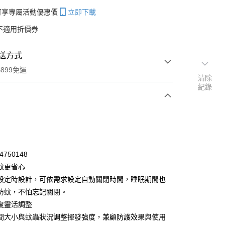
帳可享專屬活動優惠價
立即下載
不適用折價券
送方式
899免運
清除
紀錄
次付款
期付款
0 利率 每期
NT$83
21家銀行
4750148
庫商業銀行
第一商業銀行
蚊更省心
付款
業銀行
彰化商業銀行
段定時設計，可依需求設定自動關閉時間，睡眠期間也
業儲蓄銀行
台北富邦商業銀行
防蚊，不怕忘記關閉。
華商業銀行
兆豐國際商業銀行
度靈活調整
小企業銀行
台中商業銀行
間大小與蚊蟲狀況調整揮發強度，兼顧防護效果與使用
台灣）商業銀行
華泰商業銀行