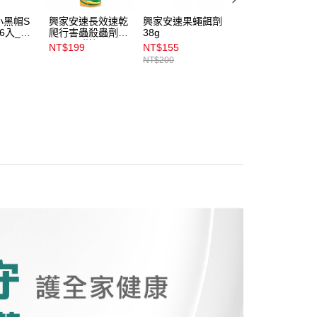
小黑帽S
興家安速長效速乾
興家安速果蠅餌劑
小蚊清_植萃清爽
6入_間
爬行害蟲殺蟲劑
38g
防蚊液100ml
500ml_柑橘
NT$199
NT$155
NT$149
NT$200
NT$209