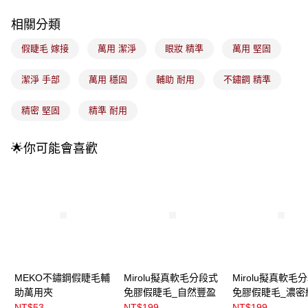
成交易。
3.實際核准額度、可分期數及費用金額請依後續交易確認頁面所載為準。
全家取貨付款
相關分類
4.訂單成立30分鐘內，如未前往確認交易或遇審核未通過，訂單將自動取
每筆NT$100，滿NT$899(含以上)免運費
消。如遇「轉專審核」未通過狀況，表示未達大哥付你分期系統評分，恕無
假睫毛 嫁接
萬用 潔淨
眼妝 精準
萬用 堅固
法說明評估內容。
付款後全家取貨
【繳款方式說明】
1.分期款項不併入電信帳單，「大哥付你分期」於每月結算日後寄送繳費提
潔淨 手部
萬用 穩固
輔助 耐用
不鏽鋼 精準
每筆NT$100，滿NT$899(含以上)免運費
醒簡訊。
2.透過簡訊連結打開帳單後，可選擇「超商條碼／台灣大直營門市／銀行轉
7-11取貨付款
精密 堅固
精準 耐用
帳／街口支付／iPASS MONEY」等通路繳費。
每筆NT$100，滿NT$899(含以上)免運費
【注意事項】
🌟你可能會喜歡
付款後7-11取貨
1.本服務係由「台灣大哥大股份有限公司」（以下簡稱本公司）所提供，讓
用戶於交易時，得透過本服務購買商品或服務，並由商店將買賣／分期付款
每筆NT$100，滿NT$899(含以上)免運費
買賣價金債權讓與本公司後，依約使用本公司帳單繳交帳款。
2.基於同意付款使用「大哥付你分期」之契約關係目的，商店將以您的個人
宅配
資料（包含姓名、電話或地址）提供予台灣大哥大進項蒐集、處理及利用，
由本公司與您本人進行分期帳單所需資料之確認、核對及更正。
每筆NT$100，滿NT$899(含以上)免運費
3.完整用戶服務條款，請詳閱以下連結：
https://oppay.tw/userRule
付款後門市自取
每筆NT$100，滿NT$399(含以上)免運費
MEKO不鏽鋼假睫毛輔
Mirolu擬真軟毛分段式
Mirolu擬真軟毛
助萬用夾
免膠假睫毛_自然豐盈
免膠假睫毛_濃密
NT$53
NT$199
NT$199