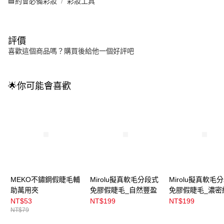
🟦約會必備彩妝
彩妝工具
評價
喜歡這個商品嗎？購買後給他一個好評吧
🌟你可能會喜歡
MEKO不鏽鋼假睫毛輔
Mirolu擬真軟毛分段式
Mirolu擬真軟毛
助萬用夾
免膠假睫毛_自然豐盈
免膠假睫毛_濃密
NT$53
NT$199
NT$199
NT$79