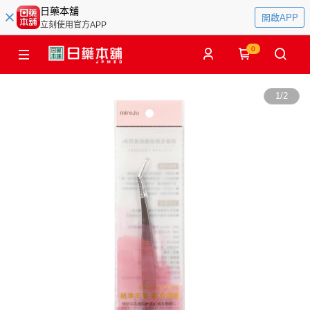
日藥本舖
開啟APP
立刻使用官方APP
0
1
/
2