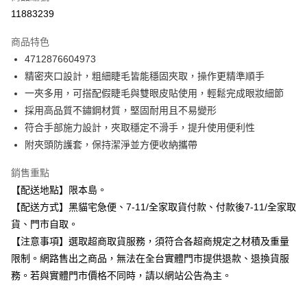
信用卡分期付款
11883239
3 期 0 利率 每期
NT$43
21家銀行
商品特色
合作金庫商業銀行
第一商業銀行
超商取貨付款
4712876604973
華南商業銀行
彰化商業銀行
精密夾口設計，粗細睫毛皆能穩固夾取，操作更精準順手
LINE Pay
上海商業儲蓄銀行
台北富邦商業銀行
國泰世華商業銀行
兆豐國際商業銀行
一夾多用，可搭配假睫毛與雙眼皮貼使用，輕鬆完成眼妝細節
Apple Pay
臺灣中小企業銀行
台中商業銀行
採用高品質不鏽鋼材質，堅固耐用且不易變形
匯豐（台灣）商業銀行
華泰商業銀行
符合手部施力設計，夾取穩定不滑手，提升使用便利性
街口支付
聯邦商業銀行
遠東國際商業銀行
附夾頭防護套，保持潔淨並方便收納攜帶
元大商業銀行
永豐商業銀行
悠遊付
玉山商業銀行
星展（台灣）商業銀行
銷售重點
台新國際商業銀行
中國信託商業銀行
Google Pay
【配送地點】限本島。
台灣樂天信用卡公司
全盈+PAY
【配送方式】黑貓宅急便、7-11/全家取貨付款、付款後7-11/全家取
貨、門市自取。
大哥付你分期
【注意事項】選取超商取貨服務，須符合各超商規定之材積及重量
相關說明
限制。網路售出之商品，無法在全台實體門市提供退款、退換貨服
【大哥付你分期使用說明】
ATM付款
務。若與實體門市價格不同時，請以網站公告為主。
1.本服務由台灣大哥大提供，台灣大哥大用戶可立即使用無須另外申請。
2.付款方式選擇「大哥付你分期」，訂單成立後會自動跳轉到大哥付的交易
流程，驗證手機門號後，選擇欲分期的期數、繳款截止日，確認付款後即完
運送方式