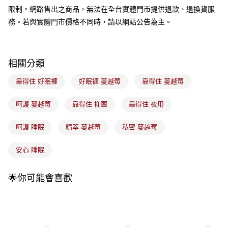
流程，驗證手機門號後，選擇欲分期的期數、繳款截止日，確認付款後即完
運送方式
限制。網路售出之商品，無法在全台實體門市提供退款、退換貨服
成交易。
3.實際核准額度、可分期數及費用金額請依後續交易確認頁面所載為準。
務。若與實體門市價格不同時，請以網站公告為主。
全家取貨付款
4.訂單成立30分鐘內，如未前往確認交易或遇審核未通過，訂單將自動取
每筆NT$100，滿NT$899(含以上)免運費
消。如遇「轉專審核」未通過狀況，表示未達大哥付你分期系統評分，恕無
法說明評估內容。
付款後全家取貨
【繳款方式說明】
相關分類
1.分期款項不併入電信帳單，「大哥付你分期」於每月結算日後寄送繳費提
每筆NT$100，滿NT$899(含以上)免運費
醒簡訊。
靠得住 好眠褲
好眠褲 蔓越莓
靠得住 蔓越莓
2.透過簡訊連結打開帳單後，可選擇「超商條碼／台灣大直營門市／銀行轉
7-11取貨付款
帳／街口支付／iPASS MONEY」等通路繳費。
每筆NT$100，滿NT$899(含以上)免運費
呵護 蔓越莓
靠得住 抑菌
靠得住 夜用
【注意事項】
付款後7-11取貨
1.本服務係由「台灣大哥大股份有限公司」（以下簡稱本公司）所提供，讓
呵護 睡眠
精萃 蔓越莓
私密 蔓越莓
用戶於交易時，得透過本服務購買商品或服務，並由商店將買賣／分期付款
每筆NT$100，滿NT$899(含以上)免運費
買賣價金債權讓與本公司後，依約使用本公司帳單繳交帳款。
2.基於同意付款使用「大哥付你分期」之契約關係目的，商店將以您的個人
安心 睡眠
宅配
資料（包含姓名、電話或地址）提供予台灣大哥大進項蒐集、處理及利用，
由本公司與您本人進行分期帳單所需資料之確認、核對及更正。
每筆NT$100，滿NT$899(含以上)免運費
3.完整用戶服務條款，請詳閱以下連結：
https://oppay.tw/userRule
🌟你可能會喜歡
付款後門市自取
每筆NT$100，滿NT$399(含以上)免運費