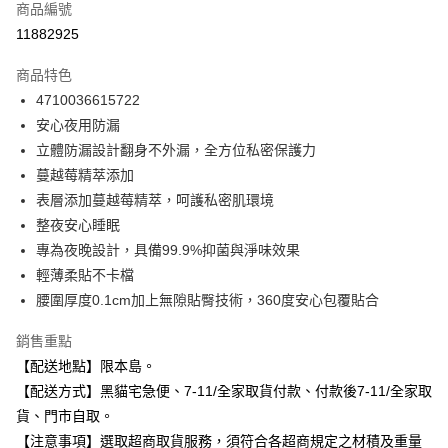
商品編號
信用卡分期付款
11882925
3 期 0 利率 每期
NT$23
21家銀行
商品特色
合作金庫商業銀行
第一商業銀行
超商取貨付款
4710036615722
華南商業銀行
彰化商業銀行
安心夜用防漏
LINE Pay
上海商業儲蓄銀行
台北富邦商業銀行
國泰世華商業銀行
兆豐國際商業銀行
立體防漏設計翻身不外漏，全方位私密保護力
Apple Pay
臺灣中小企業銀行
台中商業銀行
蔓越莓精萃添加
匯豐（台灣）商業銀行
華泰商業銀行
表層添加蔓越莓精萃，呵護私密肌環境
街口支付
聯邦商業銀行
遠東國際商業銀行
整夜安心睡眠
元大商業銀行
永豐商業銀行
悠遊付
專為夜晚設計，具備99.9%抑菌與淨味效果
玉山商業銀行
星展（台灣）商業銀行
輕薄柔貼不卡檔
台新國際商業銀行
中國信託商業銀行
Google Pay
台灣樂天信用卡公司
腰圍厚度0.1cm加上無隙貼臀技術，360度安心包覆貼合
全盈+PAY
銷售重點
大哥付你分期
【配送地點】限本島。
相關說明
【配送方式】黑貓宅急便、7-11/全家取貨付款、付款後7-11/全家取
【大哥付你分期使用說明】
ATM付款
貨、門市自取。
1.本服務由台灣大哥大提供，台灣大哥大用戶可立即使用無須另外申請。
2.付款方式選擇「大哥付你分期」，訂單成立後會自動跳轉到大哥付的交易
【注意事項】選取超商取貨服務，須符合各超商規定之材積及重量