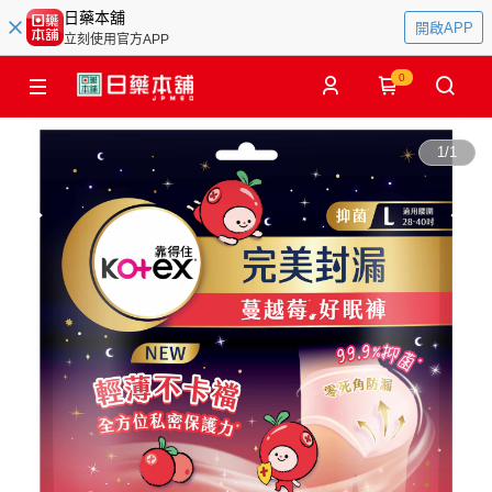
日藥本舖
開啟APP
立刻使用官方APP
0
1
/
1