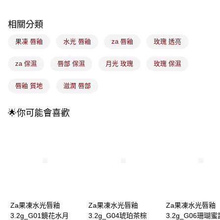
流程，驗證手機門號後，選擇欲分期的期數、繳款截止日，確認付款後即完
運送方式
成交易。
3.實際核准額度、可分期數及費用金額請依後續交易確認頁面所載為準。
全家取貨付款
相關分類
4.訂單成立30分鐘內，如未前往確認交易或遇審核未通過，訂單將自動取
每筆NT$100，滿NT$899(含以上)免運費
消。如遇「轉專審核」未通過狀況，表示未達大哥付你分期系統評分，恕無
果凍 唇釉
水光 唇釉
za 唇釉
玫瑰 透亮
法說明評估內容。
付款後全家取貨
【繳款方式說明】
1.分期款項不併入電信帳單，「大哥付你分期」於每月結算日後寄送繳費提
za 保濕
唇部 保濕
月光 玫瑰
玫瑰 保濕
每筆NT$100，滿NT$899(含以上)免運費
醒簡訊。
2.透過簡訊連結打開帳單後，可選擇「超商條碼／台灣大直營門市／銀行轉
7-11取貨付款
唇釉 質地
滋潤 唇部
帳／街口支付／iPASS MONEY」等通路繳費。
每筆NT$100，滿NT$899(含以上)免運費
【注意事項】
🌟你可能會喜歡
付款後7-11取貨
1.本服務係由「台灣大哥大股份有限公司」（以下簡稱本公司）所提供，讓
用戶於交易時，得透過本服務購買商品或服務，並由商店將買賣／分期付款
每筆NT$100，滿NT$899(含以上)免運費
買賣價金債權讓與本公司後，依約使用本公司帳單繳交帳款。
2.基於同意付款使用「大哥付你分期」之契約關係目的，商店將以您的個人
宅配
資料（包含姓名、電話或地址）提供予台灣大哥大進項蒐集、處理及利用，
由本公司與您本人進行分期帳單所需資料之確認、核對及更正。
每筆NT$100，滿NT$899(含以上)免運費
3.完整用戶服務條款，請詳閱以下連結：
https://oppay.tw/userRule
付款後門市自取
每筆NT$100，滿NT$399(含以上)免運費
Za果凍水光唇釉
Za果凍水光唇釉
Za果凍水光唇釉
3.2g_G01鏡花水月
3.2g_G04琥珀茶棕
3.2g_G06珊瑚蜜