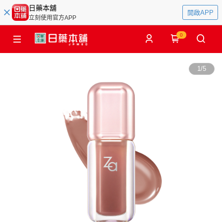
日藥本舖
開啟APP
立刻使用官方APP
0
1
/
5