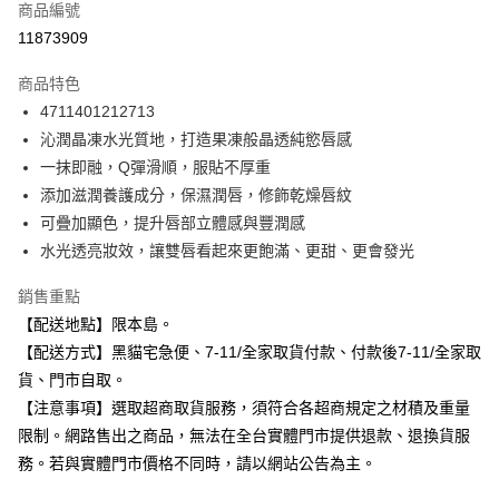
商品編號
信用卡分期付款
11873909
3 期 0 利率 每期
NT$85
21家銀行
商品特色
合作金庫商業銀行
第一商業銀行
超商取貨付款
4711401212713
華南商業銀行
彰化商業銀行
沁潤晶凍水光質地，打造果凍般晶透純慾唇感
LINE Pay
上海商業儲蓄銀行
台北富邦商業銀行
國泰世華商業銀行
兆豐國際商業銀行
一抹即融，Q彈滑順，服貼不厚重
Apple Pay
臺灣中小企業銀行
台中商業銀行
添加滋潤養護成分，保濕潤唇，修飾乾燥唇紋
匯豐（台灣）商業銀行
華泰商業銀行
可疊加顯色，提升唇部立體感與豐潤感
街口支付
聯邦商業銀行
遠東國際商業銀行
水光透亮妝效，讓雙唇看起來更飽滿、更甜、更會發光
元大商業銀行
永豐商業銀行
悠遊付
玉山商業銀行
星展（台灣）商業銀行
銷售重點
台新國際商業銀行
中國信託商業銀行
Google Pay
【配送地點】限本島。
台灣樂天信用卡公司
全盈+PAY
【配送方式】黑貓宅急便、7-11/全家取貨付款、付款後7-11/全家取
貨、門市自取。
大哥付你分期
【注意事項】選取超商取貨服務，須符合各超商規定之材積及重量
相關說明
限制。網路售出之商品，無法在全台實體門市提供退款、退換貨服
【大哥付你分期使用說明】
ATM付款
務。若與實體門市價格不同時，請以網站公告為主。
1.本服務由台灣大哥大提供，台灣大哥大用戶可立即使用無須另外申請。
2.付款方式選擇「大哥付你分期」，訂單成立後會自動跳轉到大哥付的交易