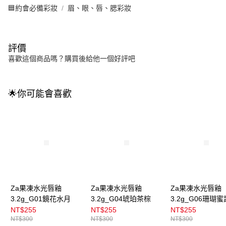
🟦約會必備彩妝
眉、眼、唇、腮彩妝
評價
喜歡這個商品嗎？購買後給他一個好評吧
🌟你可能會喜歡
Za果凍水光唇釉
Za果凍水光唇釉
Za果凍水光唇釉
3.2g_G01鏡花水月
3.2g_G04琥珀茶棕
3.2g_G06珊瑚蜜
NT$255
NT$255
NT$255
NT$300
NT$300
NT$300