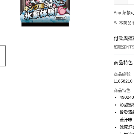
App 結
※ 本商品
付款與運
超取滿NT$
付款方式
商品特色
信用卡一
商品編號
11858210
信用卡分
商品特色
3 期 
49024
合作金
沁甜蜜
超商取貨
華南商
散發清
LINE Pay
上海商
蓋汗味
國泰世
涼感舒
Apple Pay
臺灣中