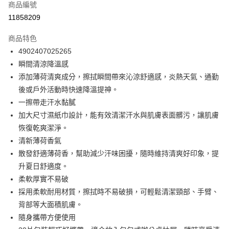
商品編號
信用卡分期付款
11858209
3 期 0 利率 每期
NT$53
21家銀行
商品特色
合作金庫商業銀行
第一商業銀行
超商取貨付款
4902407025265
華南商業銀行
彰化商業銀行
瞬間清涼降溫感
LINE Pay
上海商業儲蓄銀行
台北富邦商業銀行
國泰世華商業銀行
兆豐國際商業銀行
添加薄荷清爽成分，擦拭瞬間帶來沁涼舒適感，炎熱天氣、通勤
Apple Pay
臺灣中小企業銀行
台中商業銀行
後或戶外活動時快速降溫提神。
匯豐（台灣）商業銀行
華泰商業銀行
一擦帶走汗水黏膩
街口支付
聯邦商業銀行
遠東國際商業銀行
加大尺寸濕紙巾設計，能有效清潔汗水與肌膚表面髒污，讓肌膚
元大商業銀行
永豐商業銀行
悠遊付
恢復乾爽潔淨。
玉山商業銀行
星展（台灣）商業銀行
清新薄荷香氣
台新國際商業銀行
中國信託商業銀行
Google Pay
台灣樂天信用卡公司
散發舒適薄荷香，幫助減少汗味困擾，隨時維持清爽好印象，提
全盈+PAY
升夏日舒適度。
大哥付你分期
柔軟厚實不易破
相關說明
採用柔軟耐用材質，擦拭時不易破損，可輕鬆清潔頸部、手臂、
【大哥付你分期使用說明】
背部等大面積肌膚。
ATM付款
1.本服務由台灣大哥大提供，台灣大哥大用戶可立即使用無須另外申請。
隨身攜帶方便使用
2.付款方式選擇「大哥付你分期」，訂單成立後會自動跳轉到大哥付的交易