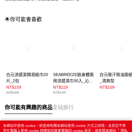
🌟你可能會喜歡
白元涼感潔顏濕紙巾20
SEABREEZE臉身體兩
白元吸汗吸油面紙
片_2包
用涼感濕巾30入_沁涼
_清爽型
薄荷
NT$159
NT$119
NT$109
NT$168
NT$149
你可能有興趣的商品
全站排行
本網站中使用 cookie，欲查詢有關本網站使用 cookie 方式之詳情，及若您不希
熱門標籤
望在電腦上使用 cookie 時應如何變更電腦的 cookie 設定，請參閱本網站「
隱私