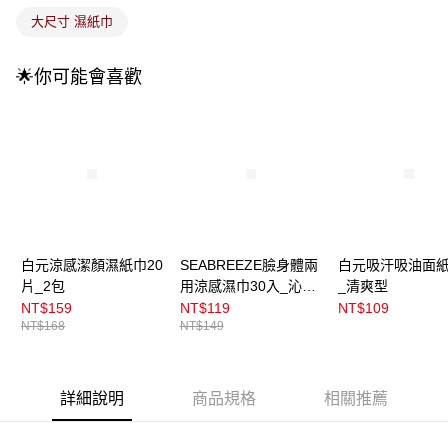
大尺寸 濕紙巾
🌟你可能會喜歡
白元涼感潔顏濕紙巾20
SEABREEZE臉身體兩
白元吸汗吸油面紙
片_2包
用涼感濕巾30入_沁涼
_清爽型
薄荷
NT$159
NT$119
NT$109
NT$168
NT$149
詳細說明
商品規格
相關推薦