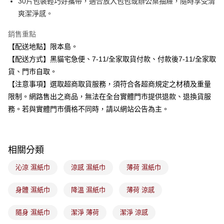
30片包裝輕巧好攜帶，適合放入包包或辦公桌抽屜，隨時享受清
流程，驗證手機門號後，選擇欲分期的期數、繳款截止日，確認付款後即完
運送方式
成交易。
爽潔淨感。
3.實際核准額度、可分期數及費用金額請依後續交易確認頁面所載為準。
全家取貨付款
4.訂單成立30分鐘內，如未前往確認交易或遇審核未通過，訂單將自動取
銷售重點
每筆NT$100，滿NT$899(含以上)免運費
消。如遇「轉專審核」未通過狀況，表示未達大哥付你分期系統評分，恕無
【配送地點】限本島。
法說明評估內容。
付款後全家取貨
【繳款方式說明】
【配送方式】黑貓宅急便、7-11/全家取貨付款、付款後7-11/全家取
1.分期款項不併入電信帳單，「大哥付你分期」於每月結算日後寄送繳費提
每筆NT$100，滿NT$899(含以上)免運費
貨、門市自取。
醒簡訊。
2.透過簡訊連結打開帳單後，可選擇「超商條碼／台灣大直營門市／銀行轉
【注意事項】選取超商取貨服務，須符合各超商規定之材積及重量
7-11取貨付款
帳／街口支付／iPASS MONEY」等通路繳費。
限制。網路售出之商品，無法在全台實體門市提供退款、退換貨服
每筆NT$100，滿NT$899(含以上)免運費
務。若與實體門市價格不同時，請以網站公告為主。
【注意事項】
付款後7-11取貨
1.本服務係由「台灣大哥大股份有限公司」（以下簡稱本公司）所提供，讓
用戶於交易時，得透過本服務購買商品或服務，並由商店將買賣／分期付款
每筆NT$100，滿NT$899(含以上)免運費
買賣價金債權讓與本公司後，依約使用本公司帳單繳交帳款。
2.基於同意付款使用「大哥付你分期」之契約關係目的，商店將以您的個人
相關分類
宅配
資料（包含姓名、電話或地址）提供予台灣大哥大進項蒐集、處理及利用，
由本公司與您本人進行分期帳單所需資料之確認、核對及更正。
每筆NT$100，滿NT$899(含以上)免運費
沁涼 濕紙巾
涼感 濕紙巾
薄荷 濕紙巾
3.完整用戶服務條款，請詳閱以下連結：
https://oppay.tw/userRule
付款後門市自取
身體 濕紙巾
降溫 濕紙巾
薄荷 涼感
每筆NT$100，滿NT$399(含以上)免運費
隨身 濕紙巾
潔淨 薄荷
潔淨 涼感