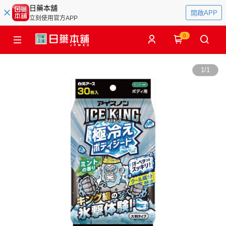
日藥本舖
開啟APP
立刻使用官方APP
0
1
/
1