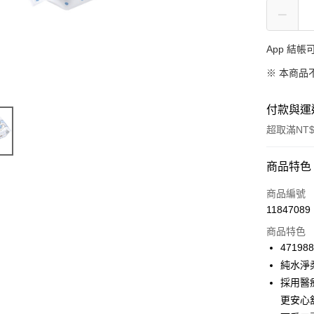
App 結
※ 本商品
付款與運
超取滿NT$
付款方式
商品特色
信用卡一
商品編號
11847089
信用卡分
商品特色
3 期 
47198
合作金
純水淨
超商取貨
華南商
採用醫
LINE Pay
上海商
更安心
國泰世