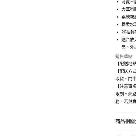
可愛三
Apple Pay
臺灣中
大耳狗
匯豐（
街口支付
聯邦商
柔軟親
元大商
悠遊付
棉柔水
玉山商
20抽
台新國
Google Pa
適合放
台灣樂
全盈+PAY
品、外
銷售重點
大哥付你
【配送地
相關說明
【配送方式
【大哥付
ATM付款
1.本服務
取貨、門
2.付款方
【注意事
流程，驗
完成交易
限制。網
運送方式
3.實際核
務。若與
4.訂單成
全家取貨
消。如遇
每筆NT$1
無法說明
【繳款方
商品相關分
付款後全
1.分期款
醒簡訊。
🟥必買本
每筆NT$1