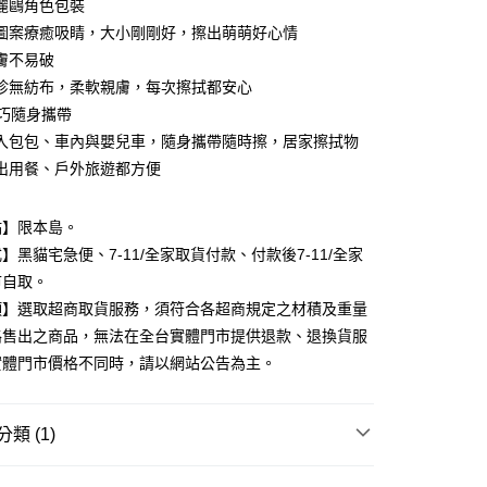
麗鷗角色包裝
小企業銀行
台中商業銀行
圖案療癒吸睛，大小剛剛好，擦出萌萌好心情
台灣）商業銀行
華泰商業銀行
業銀行
遠東國際商業銀行
膚不易破
業銀行
永豐商業銀行
珍無紡布，柔軟親膚，每次擦拭都安心
業銀行
星展（台灣）商業銀行
輕巧隨身攜帶
際商業銀行
中國信託商業銀行
y
入包包、車內與嬰兒車，隨身攜帶隨時擦，居家擦拭物
天信用卡公司
出用餐、戶外旅遊都方便
分期
點】限本島。
】黑貓宅急便、7-11/全家取貨付款、付款後7-11/全家
你分期使用說明】
由台灣大哥大提供，台灣大哥大用戶可立即使用無須另外申請。
市自取。
式選擇「大哥付你分期」，訂單成立後會自動跳轉到大哥付的交易
項】選取超商取貨服務，須符合各超商規定之材積及重量
證手機門號後，選擇欲分期的期數、繳款截止日，確認付款後即
。
路售出之商品，無法在全台實體門市提供退款、退換貨服
准額度、可分期數及費用金額請依後續交易確認頁面所載為準。
實體門市價格不同時，請以網站公告為主。
立30分鐘內，如未前往確認交易或遇審核未通過，訂單將自動取
付款
「轉專審核」未通過狀況，表示未達大哥付你分期系統評分，恕
00，滿NT$899(含以上)免運費
評估內容。
式說明】
類 (1)
家取貨
項不併入電信帳單，「大哥付你分期」於每月結算日後寄送繳費提
周激安
00，滿NT$899(含以上)免運費