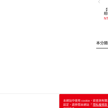
【
經
5
N
件
本分類
本網站中使用 cookie，欲查詢有關
設定，請參閱本網站「
隱私權條款