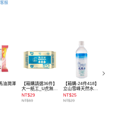
訊連結打開帳單後，可選擇「超商條碼／台灣大直營門市／銀行轉
客服
付／iPASS MONEY」等通路繳費。
付款
項】
00，滿NT$899(含以上)免運費
係由「台灣大哥大股份有限公司」（以下簡稱本公司）所提供，讓
易時，得透過本服務購買商品或服務，並由商店將買賣／分期付
1取貨
金債權讓與本公司後，依約使用本公司帳單繳交帳款。
00，滿NT$899(含以上)免運費
意付款使用「大哥付你分期」之契約關係目的，商店將以您的個人
含姓名、電話或地址）提供予台灣大哥大進項蒐集、處理及利
公司與您本人進行分期帳單所需資料之確認、核對及更正。
戶服務條款，請詳閱以下連結：
https://oppay.tw/userRule
00，滿NT$899(含以上)免運費
市自取
00，滿NT$399(含以上)免運費
n新馬油潤澤
【箱購請選36件】
【箱購-24件418】
【即期良品】
g
大一紙工_U虎無添
立山雪峰天然水
UNIBEE悠蜂水溶
加濕紙巾80枚
500ml 👉下單選
性頂級蜂膠萃取
NT$29
NT$25
NT$105
24件立享優惠
85％滴液食品 - 
NT$69
NT$29
NT$799
期2026/12/04