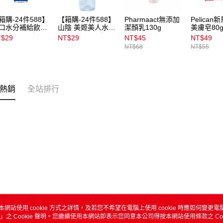
箱購-24件588】
【箱購-24件588】
Pharmaact無添加
Pelica
口水分補給飲料
山陰 美姬美人水
潔顏乳130g
美膚皂80
00ml👉下單選24
500ml 👉下單選
T$29
NT$29
NT$45
NT$49
立享優惠
24件立享優惠
NT$68
NT$55
熱銷
全站排行
本網站使用 cookie 方式之詳情，及若您不希望在電腦上使用 cookie 時應如何變更電腦的
」之 Cookie 聲明。您繼續使用本網站即表示您同意本公司得按本網站使用條款之 Coo
關於我們
客服資訊