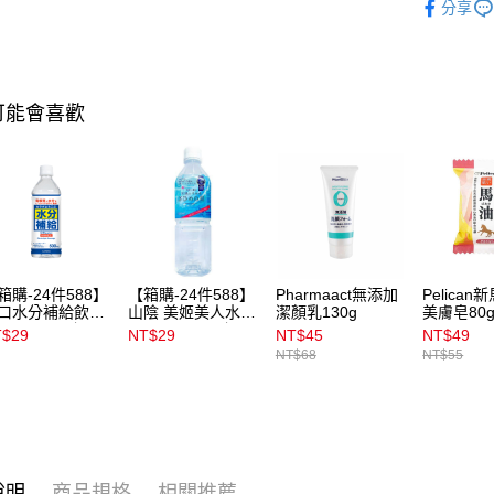
2.透過簡
分享
帳／街口支
7-11取貨
【注意事
每筆NT$1
1.本服務
用戶於交
付款後7-1
可能會喜歡
款買賣價
每筆NT$1
2.基於同
資料（包
宅配
用，由本
3.完整用
每筆NT$1
付款後門
每筆NT$1
箱購-24件588】
【箱購-24件588】
Pharmaact無添加
Pelica
口水分補給飲料
山陰 美姬美人水
潔顏乳130g
美膚皂80
00ml👉下單選24
500ml 👉下單選
T$29
NT$29
NT$45
NT$49
立享優惠
24件立享優惠
NT$68
NT$55
說明
商品規格
相關推薦