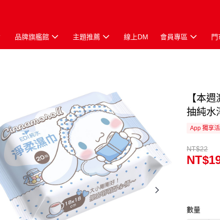
品牌旗艦館
主題推薦
線上DM
會員專區
門
【本週
抽純水
App 獨享
NT$22
NT$1
數量