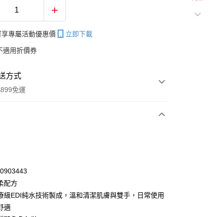
帳可享專屬活動優惠價
立即下載
不適用折價券
送方式
899免運
次付款
期付款
0 利率 每期
NT$6
21家銀行
80903443
庫商業銀行
第一商業銀行
柔配方
付款
業銀行
彰化商業銀行
療級EDI純水技術製成，溫和清潔肌膚與雙手，日常使用
業儲蓄銀行
台北富邦商業銀行
舒適
華商業銀行
兆豐國際商業銀行