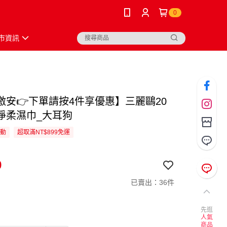
0
市資訊
激安👉下單請按4件享優惠】三麗鷗20
淨柔濕巾_大耳狗
活動
超取滿NT$899免運
9
已賣出：36件
先逛
人氣
商品