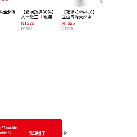
n新馬油潤澤
【箱購請選36件】
【箱購-24件418】
【即期良品】
g
大一紙工_U虎無添
立山雪峰天然水
UNIBEE悠蜂水溶
加濕紙巾80枚
500ml 👉下單選
性頂級蜂膠萃取
NT$29
NT$25
NT$105
24件立享優惠
85％滴液食品 - 
NT$69
NT$29
NT$799
期2026/12/04
 cookie
kie 聲明
我知道了
官方APP