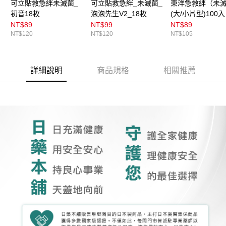
可立貼救急絆未滅菌_
可立貼救急絆_未滅菌_
東洋急救絆（未
初音18枚
泡泡先生V2_18枚
(大/小片型)100入
NT$89
NT$99
NT$89
NT$120
NT$120
NT$105
詳細說明
商品規格
相關推薦