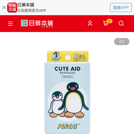
日藥本舖
開啟APP
立刻使用官方APP
0
1
/
1