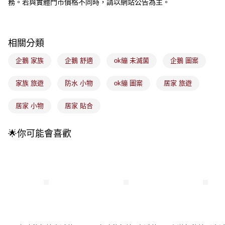
務。若與實體門市價格不同時，請以網站公告為主。
成交易。
3.實際核准額度、可分期數及費用金額請依後續交易確認頁面所載為準。
全家取貨付款
4.訂單成立30分鐘內，如未前往確認交易或遇審核未通過，訂單將自動取
每筆NT$100，滿NT$899(含以上)免運費
消。如遇「轉專審核」未通過狀況，表示未達大哥付你分期系統評分，恕無
法說明評估內容。
相關分類
付款後全家取貨
【繳款方式說明】
1.分期款項不併入電信帳單，「大哥付你分期」於每月結算日後寄送繳費提
企鵝 家族
企鵝 舒適
ok繃 未滅菌
企鵝 圖案
每筆NT$100，滿NT$899(含以上)免運費
醒簡訊。
2.透過簡訊連結打開帳單後，可選擇「超商條碼／台灣大直營門市／銀行轉
7-11取貨付款
家族 旅遊
防水 小物
ok繃 圖案
居家 旅遊
帳／街口支付／iPASS MONEY」等通路繳費。
每筆NT$100，滿NT$899(含以上)免運費
【注意事項】
居家 小物
居家 貼合
付款後7-11取貨
1.本服務係由「台灣大哥大股份有限公司」（以下簡稱本公司）所提供，讓
用戶於交易時，得透過本服務購買商品或服務，並由商店將買賣／分期付款
每筆NT$100，滿NT$899(含以上)免運費
買賣價金債權讓與本公司後，依約使用本公司帳單繳交帳款。
🌟你可能會喜歡
2.基於同意付款使用「大哥付你分期」之契約關係目的，商店將以您的個人
宅配
資料（包含姓名、電話或地址）提供予台灣大哥大進項蒐集、處理及利用，
由本公司與您本人進行分期帳單所需資料之確認、核對及更正。
每筆NT$100，滿NT$899(含以上)免運費
3.完整用戶服務條款，請詳閱以下連結：
https://oppay.tw/userRule
付款後門市自取
每筆NT$100，滿NT$399(含以上)免運費