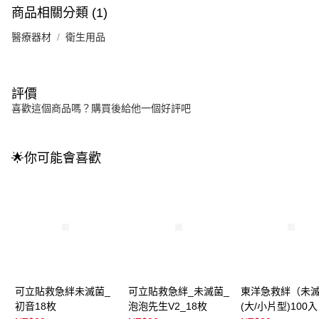
商品相關分類 (1)
醫療器材
衛生用品
評價
喜歡這個商品嗎？購買後給他一個好評吧
🌟你可能會喜歡
可立貼救急絆未滅菌_
可立貼救急絆_未滅菌_
東洋急救絆（未
初音18枚
泡泡先生V2_18枚
(大/小片型)100入