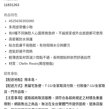
信用卡分期付款
11831263
3 期 0 利率 每期
NT$40
21家銀行
商品特色
合作金庫商業銀行
第一商業銀行
超商取貨付款
4525636355080
華南商業銀行
彰化商業銀行
多用途常備小物
LINE Pay
上海商業儲蓄銀行
台北富邦商業銀行
國泰世華商業銀行
兆豐國際商業銀行
有6種不同撫慰人心圖案救急絆，不論居家或外出旅遊都可使用
Apple Pay
臺灣中小企業銀行
台中商業銀行
高密著防水保護
匯豐（台灣）商業銀行
華泰商業銀行
貼合肌膚不易翹起，有效阻隔水分與髒污
街口支付
聯邦商業銀行
遠東國際商業銀行
透氣舒適不悶熱
元大商業銀行
永豐商業銀行
悠遊付
輕薄透氣材質減少悶黏不適，長時間貼附依然舒適自然
玉山商業銀行
星展（台灣）商業銀行
材質：Olefin Resin(烯烴樹脂)
台新國際商業銀行
中國信託商業銀行
Google Pay
台灣樂天信用卡公司
全盈+PAY
銷售重點
【配送地點】限本島。
大哥付你分期
【配送方式】黑貓宅急便、7-11/全家取貨付款、付款後7-11/全家取
相關說明
貨、門市自取。
【大哥付你分期使用說明】
ATM付款
【注意事項】選取超商取貨服務，須符合各超商規定之材積及重量
1.本服務由台灣大哥大提供，台灣大哥大用戶可立即使用無須另外申請。
2.付款方式選擇「大哥付你分期」，訂單成立後會自動跳轉到大哥付的交易
限制。網路售出之商品，無法在全台實體門市提供退款、退換貨服
流程，驗證手機門號後，選擇欲分期的期數、繳款截止日，確認付款後即完
運送方式