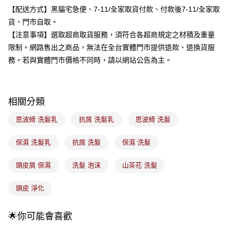
流程，驗證手機門號後，選擇欲分期的期數、繳款截止日，確認付款後即完
運送方式
【配送方式】黑貓宅急便、7-11/全家取貨付款、付款後7-11/全家取
成交易。
3.實際核准額度、可分期數及費用金額請依後續交易確認頁面所載為準。
貨、門市自取。
全家取貨付款
4.訂單成立30分鐘內，如未前往確認交易或遇審核未通過，訂單將自動取
【注意事項】選取超商取貨服務，須符合各超商規定之材積及重量
每筆NT$100，滿NT$899(含以上)免運費
消。如遇「轉專審核」未通過狀況，表示未達大哥付你分期系統評分，恕無
限制。網路售出之商品，無法在全台實體門市提供退款、退換貨服
法說明評估內容。
付款後全家取貨
【繳款方式說明】
務。若與實體門市價格不同時，請以網站公告為主。
1.分期款項不併入電信帳單，「大哥付你分期」於每月結算日後寄送繳費提
每筆NT$100，滿NT$899(含以上)免運費
醒簡訊。
2.透過簡訊連結打開帳單後，可選擇「超商條碼／台灣大直營門市／銀行轉
7-11取貨付款
帳／街口支付／iPASS MONEY」等通路繳費。
相關分類
每筆NT$100，滿NT$899(含以上)免運費
【注意事項】
思波綺 洗髮乳
抗屑 洗髮乳
思波綺 洗髮
付款後7-11取貨
1.本服務係由「台灣大哥大股份有限公司」（以下簡稱本公司）所提供，讓
用戶於交易時，得透過本服務購買商品或服務，並由商店將買賣／分期付款
每筆NT$100，滿NT$899(含以上)免運費
買賣價金債權讓與本公司後，依約使用本公司帳單繳交帳款。
保濕 洗髮乳
抗屑 洗髮
保濕 洗髮
2.基於同意付款使用「大哥付你分期」之契約關係目的，商店將以您的個人
宅配
資料（包含姓名、電話或地址）提供予台灣大哥大進項蒐集、處理及利用，
頭皮屑 保濕
洗髮 泡沫
山茶花 洗髮
由本公司與您本人進行分期帳單所需資料之確認、核對及更正。
每筆NT$100，滿NT$899(含以上)免運費
3.完整用戶服務條款，請詳閱以下連結：
https://oppay.tw/userRule
付款後門市自取
頭皮 淨化
每筆NT$100，滿NT$399(含以上)免運費
🌟你可能會喜歡