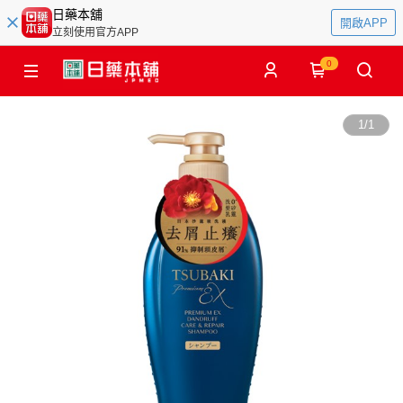
日藥本舖
開啟APP
立刻使用官方APP
0
1
/
1