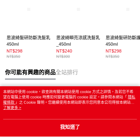
思波綺髮研防斷洗髮乳
思波綺瞬亮涼感洗髮乳
思波綺髮研防斷
450ml
_450ml
450ml
NT$298
NT$240
NT$298
NT$350
NT$300
NT$350
你可能有興趣的商品
全站排行
本網站中使用 cookie，欲查詢有關本網站使用 cookie 方式之詳情，及若您不希
熱門標籤
望在電腦上使用 cookie 時應如何變更電腦的 cookie 設定，請參閱本網站「
隱私
權條款
」之 Cookie 聲明。您繼續使用本網站即表示您同意本公司得按本網站使
用條款之 Cookie 聲明使用 cookie。
了解更多 >
我知道了