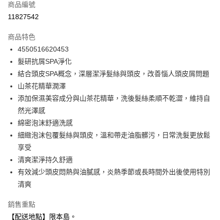
商品編號
信用卡分期付款
11827542
3 期 0 利率 每期
NT$93
21家銀行
商品特色
合作金庫商業銀行
第一商業銀行
超商取貨付款
4550516620453
華南商業銀行
彰化商業銀行
髮研抗屑SPA淨化
LINE Pay
上海商業儲蓄銀行
台北富邦商業銀行
國泰世華商業銀行
兆豐國際商業銀行
結合頭皮SPA概念，深層潔淨髮絲與頭皮，改善惱人頭皮屑問題
Apple Pay
臺灣中小企業銀行
台中商業銀行
山茶花精華潤澤
匯豐（台灣）商業銀行
華泰商業銀行
添加保濕美容成分與山茶花精華，洗後髮絲柔順不乾澀，維持自
街口支付
聯邦商業銀行
遠東國際商業銀行
然光澤感
元大商業銀行
永豐商業銀行
悠遊付
綿密泡沫舒適洗感
玉山商業銀行
星展（台灣）商業銀行
細緻泡沫包覆髮絲與頭皮，溫和帶走油脂髒污，日常洗髮更放鬆
台新國際商業銀行
中國信託商業銀行
Google Pay
台灣樂天信用卡公司
享受
全盈+PAY
清爽潔淨持久舒適
大哥付你分期
有效減少頭皮悶熱與油膩感，炎熱季節或長時間外出後使用特別
相關說明
清爽
【大哥付你分期使用說明】
ATM付款
銷售重點
1.本服務由台灣大哥大提供，台灣大哥大用戶可立即使用無須另外申請。
2.付款方式選擇「大哥付你分期」，訂單成立後會自動跳轉到大哥付的交易
【配送地點】限本島。