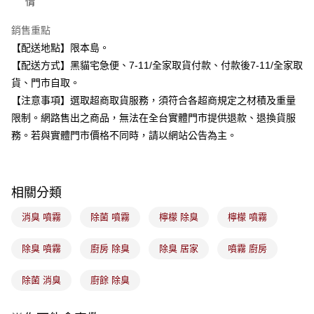
情
流程，驗證手機門號後，選擇欲分期的期數、繳款截止日，確認付款後即完
運送方式
成交易。
3.實際核准額度、可分期數及費用金額請依後續交易確認頁面所載為準。
銷售重點
全家取貨付款
4.訂單成立30分鐘內，如未前往確認交易或遇審核未通過，訂單將自動取
【配送地點】限本島。
每筆NT$100，滿NT$899(含以上)免運費
消。如遇「轉專審核」未通過狀況，表示未達大哥付你分期系統評分，恕無
【配送方式】黑貓宅急便、7-11/全家取貨付款、付款後7-11/全家取
法說明評估內容。
付款後全家取貨
【繳款方式說明】
貨、門市自取。
1.分期款項不併入電信帳單，「大哥付你分期」於每月結算日後寄送繳費提
每筆NT$100，滿NT$899(含以上)免運費
【注意事項】選取超商取貨服務，須符合各超商規定之材積及重量
醒簡訊。
2.透過簡訊連結打開帳單後，可選擇「超商條碼／台灣大直營門市／銀行轉
限制。網路售出之商品，無法在全台實體門市提供退款、退換貨服
7-11取貨付款
帳／街口支付／iPASS MONEY」等通路繳費。
務。若與實體門市價格不同時，請以網站公告為主。
每筆NT$100，滿NT$899(含以上)免運費
【注意事項】
付款後7-11取貨
1.本服務係由「台灣大哥大股份有限公司」（以下簡稱本公司）所提供，讓
用戶於交易時，得透過本服務購買商品或服務，並由商店將買賣／分期付款
每筆NT$100，滿NT$899(含以上)免運費
相關分類
買賣價金債權讓與本公司後，依約使用本公司帳單繳交帳款。
2.基於同意付款使用「大哥付你分期」之契約關係目的，商店將以您的個人
宅配
資料（包含姓名、電話或地址）提供予台灣大哥大進項蒐集、處理及利用，
消臭 噴霧
除菌 噴霧
檸檬 除臭
檸檬 噴霧
由本公司與您本人進行分期帳單所需資料之確認、核對及更正。
每筆NT$100，滿NT$899(含以上)免運費
3.完整用戶服務條款，請詳閱以下連結：
https://oppay.tw/userRule
除臭 噴霧
廚房 除臭
除臭 居家
噴霧 廚房
付款後門市自取
每筆NT$100，滿NT$399(含以上)免運費
除菌 消臭
廚餘 除臭