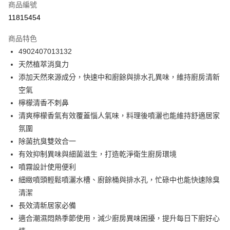
商品編號
信用卡分期付款
11815454
3 期 0 利率 每期
NT$66
21家銀行
商品特色
合作金庫商業銀行
第一商業銀行
超商取貨付款
4902407013132
華南商業銀行
彰化商業銀行
天然植萃消臭力
LINE Pay
上海商業儲蓄銀行
台北富邦商業銀行
國泰世華商業銀行
兆豐國際商業銀行
添加天然來源成分，快速中和廚餘與排水孔異味，維持廚房清新
Apple Pay
臺灣中小企業銀行
台中商業銀行
空氣
匯豐（台灣）商業銀行
華泰商業銀行
檸檬清香不刺鼻
街口支付
聯邦商業銀行
遠東國際商業銀行
清爽檸檬香氣有效覆蓋惱人氣味，料理後噴灑也能維持舒適居家
元大商業銀行
永豐商業銀行
悠遊付
氛圍
玉山商業銀行
星展（台灣）商業銀行
除菌抗臭雙效合一
台新國際商業銀行
中國信託商業銀行
Google Pay
台灣樂天信用卡公司
有效抑制異味與細菌滋生，打造乾淨衛生廚房環境
全盈+PAY
噴霧設計使用便利
大哥付你分期
細緻噴頭輕鬆噴灑水槽、廚餘桶與排水孔，忙碌中也能快速除臭
相關說明
清潔
【大哥付你分期使用說明】
長效清新居家必備
ATM付款
1.本服務由台灣大哥大提供，台灣大哥大用戶可立即使用無須另外申請。
適合潮濕悶熱季節使用，減少廚房異味困擾，提升每日下廚好心
2.付款方式選擇「大哥付你分期」，訂單成立後會自動跳轉到大哥付的交易