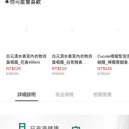
🌟你可能會喜歡
白元清水香室內衣物消
白元清水香室內衣物消
Cucute噴槍型泡
臭噴霧_花香400ml
臭噴霧_白茶微香
碗精_檸檬萊姆香
400ml
300ml
NT$229
NT$229
NT$155
NT$299
NT$299
NT$210
詳細說明
商品規格
相關推薦