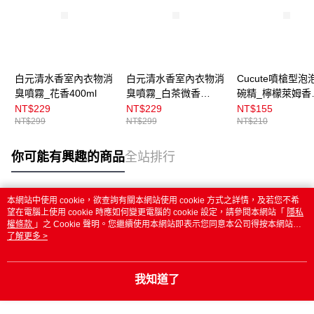
白元清水香室內衣物消
白元清水香室內衣物消
Cucute噴槍型泡
臭噴霧_花香400ml
臭噴霧_白茶微香
碗精_檸檬萊姆香
400ml
300ml
NT$229
NT$229
NT$155
NT$299
NT$299
NT$210
你可能有興趣的商品
全站排行
本網站中使用 cookie，欲查詢有關本網站使用 cookie 方式之詳情，及若您不希
熱門標籤
望在電腦上使用 cookie 時應如何變更電腦的 cookie 設定，請參閱本網站「
隱私
權條款
」之 Cookie 聲明。您繼續使用本網站即表示您同意本公司得按本網站使
用條款之 Cookie 聲明使用 cookie。
了解更多 >
我知道了