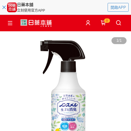
日藥本舖
開啟APP
立刻使用官方APP
0
1
/
1