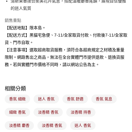
清新果香揉合柔美花卉氣息，搭配溫暖麝香尾韻，展現自信優雅
2.付款方式選擇「大哥付你分期」，訂單成立後會自動跳轉到大哥付的交易
的迷人氣質
流程，驗證手機門號後，選擇欲分期的期數、繳款截止日，確認付款後即完
運送方式
成交易。
3.實際核准額度、可分期數及費用金額請依後續交易確認頁面所載為準。
銷售重點
全家取貨付款
4.訂單成立30分鐘內，如未前往確認交易或遇審核未通過，訂單將自動取
【配送地點】限本島。
每筆NT$100，滿NT$899(含以上)免運費
消。如遇「轉專審核」未通過狀況，表示未達大哥付你分期系統評分，恕無
【配送方式】黑貓宅急便、7-11/全家取貨付款、付款後7-11/全家取
法說明評估內容。
付款後全家取貨
【繳款方式說明】
貨、門市自取。
1.分期款項不併入電信帳單，「大哥付你分期」於每月結算日後寄送繳費提
每筆NT$100，滿NT$899(含以上)免運費
【注意事項】選取超商取貨服務，須符合各超商規定之材積及重量
醒簡訊。
2.透過簡訊連結打開帳單後，可選擇「超商條碼／台灣大直營門市／銀行轉
限制。網路售出之商品，無法在全台實體門市提供退款、退換貨服
7-11取貨付款
帳／街口支付／iPASS MONEY」等通路繳費。
務。若與實體門市價格不同時，請以網站公告為主。
每筆NT$100，滿NT$899(含以上)免運費
【注意事項】
付款後7-11取貨
1.本服務係由「台灣大哥大股份有限公司」（以下簡稱本公司）所提供，讓
用戶於交易時，得透過本服務購買商品或服務，並由商店將買賣／分期付款
每筆NT$100，滿NT$899(含以上)免運費
相關分類
買賣價金債權讓與本公司後，依約使用本公司帳單繳交帳款。
2.基於同意付款使用「大哥付你分期」之契約關係目的，商店將以您的個人
宅配
資料（包含姓名、電話或地址）提供予台灣大哥大進項蒐集、處理及利用，
香氛 細緻
迷人 香氛
香氛 舒適
香氛 氣息
由本公司與您本人進行分期帳單所需資料之確認、核對及更正。
每筆NT$100，滿NT$899(含以上)免運費
3.完整用戶服務條款，請詳閱以下連結：
https://oppay.tw/userRule
細緻 香氣
淡香精 香氛
淡香精 持香
付款後門市自取
每筆NT$100，滿NT$399(含以上)免運費
淡香精 麝香
淡香精 香氣
迷人 香氣