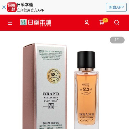
日藥本舖
開啟APP
立刻使用官方APP
0
1
/
1