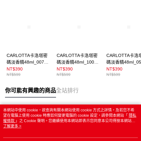
CARLOTTA卡洛塔密
CARLOTTA卡洛塔密
CARLOTTA卡洛
碼淡香精48ml_007真
碼淡香精48ml_100原
碼淡香精48ml_0
我情懷
野之心
夜罌粟
NT$390
NT$390
NT$390
NT$599
NT$599
NT$599
你可能有興趣的商品
全站排行
本網站中使用 cookie，欲查詢有關本網站使用 cookie 方式之詳情，及若您不希
熱門標籤
望在電腦上使用 cookie 時應如何變更電腦的 cookie 設定，請參閱本網站「
隱私
權條款
」之 Cookie 聲明。您繼續使用本網站即表示您同意本公司得按本網站使
用條款之 Cookie 聲明使用 cookie。
了解更多 >