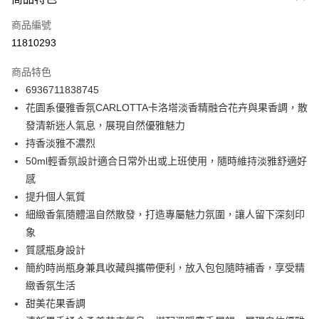
信用卡一次付款
商品編號
信用卡分期付款
11810293
3 期 0 利率 每期
NT$130
21家銀行
商品特色
合作金庫商業銀行
第一商業銀行
超商取貨付款
6936711838745
華南商業銀行
彰化商業銀行
花園系優雅香氛CARLOTTA卡洛塔淡香精融合花卉與果香調，散
LINE Pay
上海商業儲蓄銀行
台北富邦商業銀行
國泰世華商業銀行
兆豐國際商業銀行
發清新迷人氣息，展現自然優雅魅力
Apple Pay
臺灣中小企業銀行
台中商業銀行
持香淡雅不濃烈
匯豐（台灣）商業銀行
華泰商業銀行
50ml輕香氛設計適合日常外出或上班使用，隨時維持淡雅舒適好
街口支付
聯邦商業銀行
遠東國際商業銀行
感
元大商業銀行
永豐商業銀行
悠遊付
提升個人氣質
玉山商業銀行
星展（台灣）商業銀行
細緻香氣隨體溫自然散發，打造專屬魅力氛圍，讓人留下深刻印
台新國際商業銀行
中國信託商業銀行
Google Pay
台灣樂天信用卡公司
象
全盈+PAY
質感瓶身設計
大哥付你分期
簡約時尚瓶身兼具收藏與攜帶便利，放入包包隨時補香，享受精
相關說明
緻香氛生活
【大哥付你分期使用說明】
甜美花果香調
ATM付款
1.本服務由台灣大哥大提供，台灣大哥大用戶可立即使用無須另外申請。