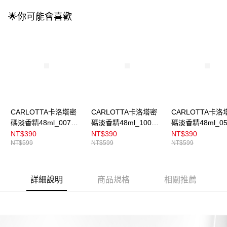
🌟你可能會喜歡
CARLOTTA卡洛塔密
CARLOTTA卡洛塔密
CARLOTTA卡洛
碼淡香精48ml_007真
碼淡香精48ml_100原
碼淡香精48ml_0
我情懷
野之心
夜罌粟
NT$390
NT$390
NT$390
NT$599
NT$599
NT$599
詳細說明
商品規格
相關推薦