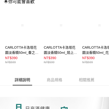
🌟你可能會喜歡
CARLOTTA卡洛塔花
CARLOTTA卡洛塔花
CARLOTTA卡洛
園淡香精50ml_春之甦
園淡香精50ml_陌上幽
園淡香精50ml_
醒
徑
露
NT$390
NT$390
NT$390
NT$599
NT$599
NT$599
詳細說明
商品規格
相關推薦