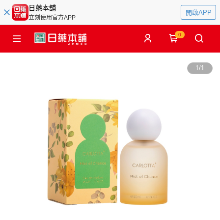
日藥本舖
開啟APP
立刻使用官方APP
0
1
/
1