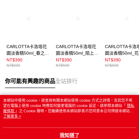
CARLOTTA卡洛塔花
CARLOTTA卡洛塔花
CARLOTTA卡洛
園淡香精50ml_春之甦
園淡香精50ml_陌上幽
園淡香精50ml_
醒
徑
露
NT$390
NT$390
NT$390
NT$599
NT$599
NT$599
你可能有興趣的商品
全站排行
本網站中使用 cookie，欲查詢有關本網站使用 cookie 方式之詳情，及若您不希
熱門標籤
望在電腦上使用 cookie 時應如何變更電腦的 cookie 設定，請參閱本網站「
隱私
權條款
」之 Cookie 聲明。您繼續使用本網站即表示您同意本公司得按本網站使
用條款之 Cookie 聲明使用 cookie。
了解更多 >
我知道了