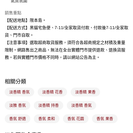
氣質氛圍
流程，驗證手機門號後，選擇欲分期的期數、繳款截止日，確認付款後即完
運送方式
成交易。
3.實際核准額度、可分期數及費用金額請依後續交易確認頁面所載為準。
銷售重點
全家取貨付款
4.訂單成立30分鐘內，如未前往確認交易或遇審核未通過，訂單將自動取
【配送地點】限本島。
每筆NT$100，滿NT$899(含以上)免運費
消。如遇「轉專審核」未通過狀況，表示未達大哥付你分期系統評分，恕無
【配送方式】黑貓宅急便、7-11/全家取貨付款、付款後7-11/全家取
法說明評估內容。
付款後全家取貨
【繳款方式說明】
貨、門市自取。
1.分期款項不併入電信帳單，「大哥付你分期」於每月結算日後寄送繳費提
每筆NT$100，滿NT$899(含以上)免運費
【注意事項】選取超商取貨服務，須符合各超商規定之材積及重量
醒簡訊。
2.透過簡訊連結打開帳單後，可選擇「超商條碼／台灣大直營門市／銀行轉
限制。網路售出之商品，無法在全台實體門市提供退款、退換貨服
7-11取貨付款
帳／街口支付／iPASS MONEY」等通路繳費。
務。若與實體門市價格不同時，請以網站公告為主。
每筆NT$100，滿NT$899(含以上)免運費
【注意事項】
付款後7-11取貨
1.本服務係由「台灣大哥大股份有限公司」（以下簡稱本公司）所提供，讓
用戶於交易時，得透過本服務購買商品或服務，並由商店將買賣／分期付款
每筆NT$100，滿NT$899(含以上)免運費
相關分類
買賣價金債權讓與本公司後，依約使用本公司帳單繳交帳款。
2.基於同意付款使用「大哥付你分期」之契約關係目的，商店將以您的個人
宅配
資料（包含姓名、電話或地址）提供予台灣大哥大進項蒐集、處理及利用，
淡香精 香氛
淡香精 花香
淡香精 果香
由本公司與您本人進行分期帳單所需資料之確認、核對及更正。
每筆NT$100，滿NT$899(含以上)免運費
3.完整用戶服務條款，請詳閱以下連結：
https://oppay.tw/userRule
淡雅 香氛
淡香精 持香
淡香精 香氣
付款後門市自取
每筆NT$100，滿NT$399(含以上)免運費
香氛 舒適
香氛 柔和
香氛 花園
香氛 果香