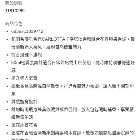
商品編號
信用卡分期付款
11810289
3 期 0 利率 每期
NT$130
21家銀行
商品特色
合作金庫商業銀行
第一商業銀行
超商取貨付款
6936711839742
華南商業銀行
彰化商業銀行
花園系優雅香氛CARLOTTA卡洛塔淡香精融合花卉與果香調，散
LINE Pay
上海商業儲蓄銀行
台北富邦商業銀行
國泰世華商業銀行
兆豐國際商業銀行
發清新迷人氣息，展現自然優雅魅力
Apple Pay
臺灣中小企業銀行
台中商業銀行
持香淡雅不濃烈
匯豐（台灣）商業銀行
華泰商業銀行
50ml輕香氛設計適合日常外出或上班使用，隨時維持淡雅舒適好
街口支付
聯邦商業銀行
遠東國際商業銀行
感
元大商業銀行
永豐商業銀行
悠遊付
提升個人氣質
玉山商業銀行
星展（台灣）商業銀行
細緻香氣隨體溫自然散發，打造專屬魅力氛圍，讓人留下深刻印
台新國際商業銀行
中國信託商業銀行
Google Pay
台灣樂天信用卡公司
象
全盈+PAY
質感瓶身設計
大哥付你分期
簡約時尚瓶身兼具收藏與攜帶便利，放入包包隨時補香，享受精
相關說明
緻香氛生活
【大哥付你分期使用說明】
柔霧木質花香
ATM付款
1.本服務由台灣大哥大提供，台灣大哥大用戶可立即使用無須另外申請。
細膩花香融合清新果韻與柔和木質調，散發如晨霧般溫柔沉靜的
2.付款方式選擇「大哥付你分期」，訂單成立後會自動跳轉到大哥付的交易