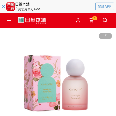
日藥本舖
開啟APP
立刻使用官方APP
0
1
/
1