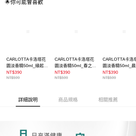
🌟你可能會喜歡
CARLOTTA卡洛塔花
CARLOTTA卡洛塔花
CARLOTTA卡洛
園淡香精50ml_緣起微
園淡香精50ml_春之甦
園淡香精50ml_
霧
醒
語
NT$390
NT$390
NT$390
NT$599
NT$599
NT$599
詳細說明
商品規格
相關推薦