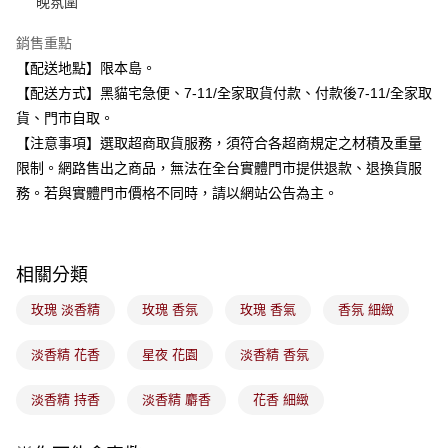
晚氛圍
流程，驗證手機門號後，選擇欲分期的期數、繳款截止日，確認付款後即完
運送方式
成交易。
3.實際核准額度、可分期數及費用金額請依後續交易確認頁面所載為準。
銷售重點
全家取貨付款
4.訂單成立30分鐘內，如未前往確認交易或遇審核未通過，訂單將自動取
【配送地點】限本島。
每筆NT$100，滿NT$899(含以上)免運費
消。如遇「轉專審核」未通過狀況，表示未達大哥付你分期系統評分，恕無
【配送方式】黑貓宅急便、7-11/全家取貨付款、付款後7-11/全家取
法說明評估內容。
付款後全家取貨
【繳款方式說明】
貨、門市自取。
1.分期款項不併入電信帳單，「大哥付你分期」於每月結算日後寄送繳費提
每筆NT$100，滿NT$899(含以上)免運費
【注意事項】選取超商取貨服務，須符合各超商規定之材積及重量
醒簡訊。
2.透過簡訊連結打開帳單後，可選擇「超商條碼／台灣大直營門市／銀行轉
限制。網路售出之商品，無法在全台實體門市提供退款、退換貨服
7-11取貨付款
帳／街口支付／iPASS MONEY」等通路繳費。
務。若與實體門市價格不同時，請以網站公告為主。
每筆NT$100，滿NT$899(含以上)免運費
【注意事項】
付款後7-11取貨
1.本服務係由「台灣大哥大股份有限公司」（以下簡稱本公司）所提供，讓
用戶於交易時，得透過本服務購買商品或服務，並由商店將買賣／分期付款
每筆NT$100，滿NT$899(含以上)免運費
相關分類
買賣價金債權讓與本公司後，依約使用本公司帳單繳交帳款。
2.基於同意付款使用「大哥付你分期」之契約關係目的，商店將以您的個人
宅配
資料（包含姓名、電話或地址）提供予台灣大哥大進項蒐集、處理及利用，
玫瑰 淡香精
玫瑰 香氛
玫瑰 香氣
香氛 細緻
由本公司與您本人進行分期帳單所需資料之確認、核對及更正。
每筆NT$100，滿NT$899(含以上)免運費
3.完整用戶服務條款，請詳閱以下連結：
https://oppay.tw/userRule
淡香精 花香
星夜 花園
淡香精 香氛
付款後門市自取
每筆NT$100，滿NT$399(含以上)免運費
淡香精 持香
淡香精 麝香
花香 細緻