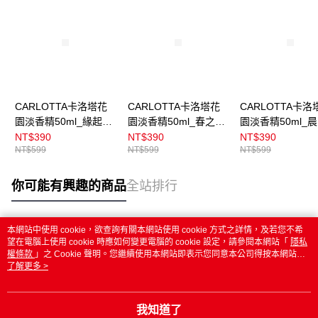
CARLOTTA卡洛塔花
CARLOTTA卡洛塔花
CARLOTTA卡洛
園淡香精50ml_緣起微
園淡香精50ml_春之甦
園淡香精50ml_
霧
醒
語
NT$390
NT$390
NT$390
NT$599
NT$599
NT$599
你可能有興趣的商品
全站排行
本網站中使用 cookie，欲查詢有關本網站使用 cookie 方式之詳情，及若您不希
熱門標籤
望在電腦上使用 cookie 時應如何變更電腦的 cookie 設定，請參閱本網站「
隱私
權條款
」之 Cookie 聲明。您繼續使用本網站即表示您同意本公司得按本網站使
用條款之 Cookie 聲明使用 cookie。
了解更多 >
我知道了