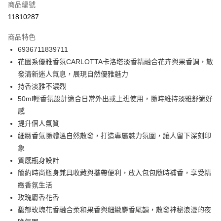
商品編號
信用卡分期付款
11810287
3 期 0 利率 每期
NT$130
21家銀行
商品特色
合作金庫商業銀行
第一商業銀行
超商取貨付款
6936711839711
華南商業銀行
彰化商業銀行
花園系優雅香氛CARLOTTA卡洛塔淡香精融合花卉與果香調，散
LINE Pay
上海商業儲蓄銀行
台北富邦商業銀行
國泰世華商業銀行
兆豐國際商業銀行
發清新迷人氣息，展現自然優雅魅力
Apple Pay
臺灣中小企業銀行
台中商業銀行
持香淡雅不濃烈
匯豐（台灣）商業銀行
華泰商業銀行
50ml輕香氛設計適合日常外出或上班使用，隨時維持淡雅舒適好
街口支付
聯邦商業銀行
遠東國際商業銀行
感
元大商業銀行
永豐商業銀行
悠遊付
提升個人氣質
玉山商業銀行
星展（台灣）商業銀行
細緻香氣隨體溫自然散發，打造專屬魅力氛圍，讓人留下深刻印
台新國際商業銀行
中國信託商業銀行
Google Pay
台灣樂天信用卡公司
象
全盈+PAY
質感瓶身設計
大哥付你分期
簡約時尚瓶身兼具收藏與攜帶便利，放入包包隨時補香，享受精
相關說明
緻香氛生活
【大哥付你分期使用說明】
玫瑰麝香花香
ATM付款
1.本服務由台灣大哥大提供，台灣大哥大用戶可立即使用無須另外申請。
馥郁玫瑰花香融合柔和果香與細緻麝香尾韻，散發神秘浪漫的夜
2.付款方式選擇「大哥付你分期」，訂單成立後會自動跳轉到大哥付的交易