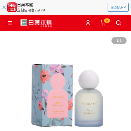
日藥本舖
開啟APP
立刻使用官方APP
0
1
/
1