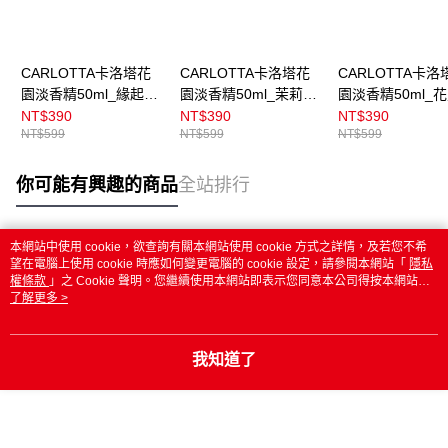
CARLOTTA卡洛塔花
CARLOTTA卡洛塔花
CARLOTTA卡洛
園淡香精50ml_緣起微
園淡香精50ml_茉莉盛
園淡香精50ml_
霧
典
露
NT$390
NT$390
NT$390
NT$599
NT$599
NT$599
你可能有興趣的商品
全站排行
本網站中使用 cookie，欲查詢有關本網站使用 cookie 方式之詳情，及若您不希
熱門標籤
望在電腦上使用 cookie 時應如何變更電腦的 cookie 設定，請參閱本網站「
隱私
權條款
」之 Cookie 聲明。您繼續使用本網站即表示您同意本公司得按本網站使
用條款之 Cookie 聲明使用 cookie。
了解更多 >
我知道了