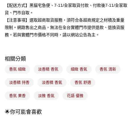
流程，驗證手機門號後，選擇欲分期的期數、繳款截止日，確認付款後即完
運送方式
【配送方式】黑貓宅急便、7-11/全家取貨付款、付款後7-11/全家取
成交易。
3.實際核准額度、可分期數及費用金額請依後續交易確認頁面所載為準。
貨、門市自取。
全家取貨付款
4.訂單成立30分鐘內，如未前往確認交易或遇審核未通過，訂單將自動取
【注意事項】選取超商取貨服務，須符合各超商規定之材積及重量
每筆NT$100，滿NT$899(含以上)免運費
消。如遇「轉專審核」未通過狀況，表示未達大哥付你分期系統評分，恕無
限制。網路售出之商品，無法在全台實體門市提供退款、退換貨服
法說明評估內容。
付款後全家取貨
【繳款方式說明】
務。若與實體門市價格不同時，請以網站公告為主。
1.分期款項不併入電信帳單，「大哥付你分期」於每月結算日後寄送繳費提
每筆NT$100，滿NT$899(含以上)免運費
醒簡訊。
2.透過簡訊連結打開帳單後，可選擇「超商條碼／台灣大直營門市／銀行轉
7-11取貨付款
帳／街口支付／iPASS MONEY」等通路繳費。
相關分類
每筆NT$100，滿NT$899(含以上)免運費
【注意事項】
香氛 細緻
淡香精 香氛
細緻 香氣
香氛 清新
付款後7-11取貨
1.本服務係由「台灣大哥大股份有限公司」（以下簡稱本公司）所提供，讓
用戶於交易時，得透過本服務購買商品或服務，並由商店將買賣／分期付款
每筆NT$100，滿NT$899(含以上)免運費
買賣價金債權讓與本公司後，依約使用本公司帳單繳交帳款。
淡香精 持香
淡香精 香氣
香氛 舒適
2.基於同意付款使用「大哥付你分期」之契約關係目的，商店將以您的個人
宅配
資料（包含姓名、電話或地址）提供予台灣大哥大進項蒐集、處理及利用，
香氛 果香
淡雅 香氣
花語 優雅
由本公司與您本人進行分期帳單所需資料之確認、核對及更正。
每筆NT$100，滿NT$899(含以上)免運費
3.完整用戶服務條款，請詳閱以下連結：
https://oppay.tw/userRule
付款後門市自取
🌟你可能會喜歡
每筆NT$100，滿NT$399(含以上)免運費