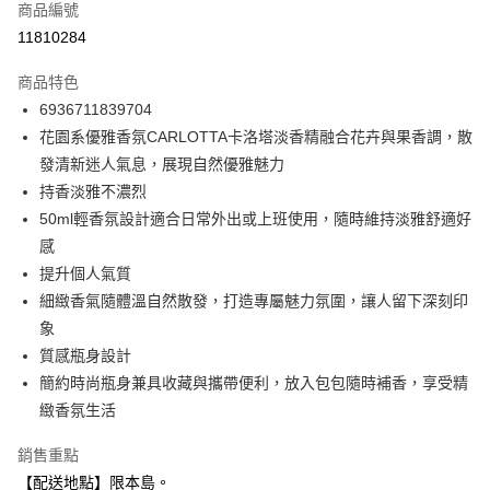
商品編號
信用卡分期付款
11810284
3 期 0 利率 每期
NT$130
21家銀行
商品特色
合作金庫商業銀行
第一商業銀行
超商取貨付款
6936711839704
華南商業銀行
彰化商業銀行
花園系優雅香氛CARLOTTA卡洛塔淡香精融合花卉與果香調，散
LINE Pay
上海商業儲蓄銀行
台北富邦商業銀行
國泰世華商業銀行
兆豐國際商業銀行
發清新迷人氣息，展現自然優雅魅力
Apple Pay
臺灣中小企業銀行
台中商業銀行
持香淡雅不濃烈
匯豐（台灣）商業銀行
華泰商業銀行
50ml輕香氛設計適合日常外出或上班使用，隨時維持淡雅舒適好
街口支付
聯邦商業銀行
遠東國際商業銀行
感
元大商業銀行
永豐商業銀行
悠遊付
提升個人氣質
玉山商業銀行
星展（台灣）商業銀行
細緻香氣隨體溫自然散發，打造專屬魅力氛圍，讓人留下深刻印
台新國際商業銀行
中國信託商業銀行
Google Pay
台灣樂天信用卡公司
象
全盈+PAY
質感瓶身設計
大哥付你分期
簡約時尚瓶身兼具收藏與攜帶便利，放入包包隨時補香，享受精
相關說明
緻香氛生活
【大哥付你分期使用說明】
ATM付款
銷售重點
1.本服務由台灣大哥大提供，台灣大哥大用戶可立即使用無須另外申請。
2.付款方式選擇「大哥付你分期」，訂單成立後會自動跳轉到大哥付的交易
【配送地點】限本島。