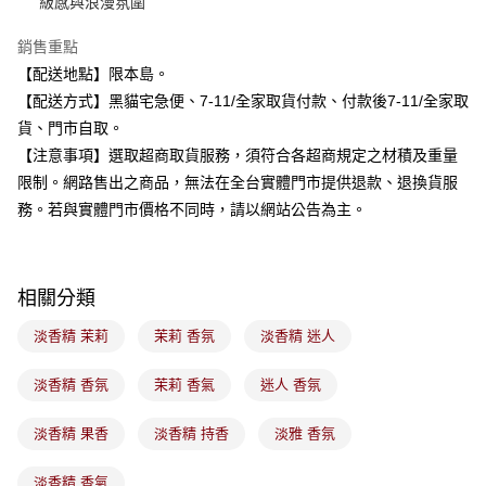
級感與浪漫氛圍
流程，驗證手機門號後，選擇欲分期的期數、繳款截止日，確認付款後即完
運送方式
成交易。
3.實際核准額度、可分期數及費用金額請依後續交易確認頁面所載為準。
銷售重點
全家取貨付款
4.訂單成立30分鐘內，如未前往確認交易或遇審核未通過，訂單將自動取
【配送地點】限本島。
每筆NT$100，滿NT$899(含以上)免運費
消。如遇「轉專審核」未通過狀況，表示未達大哥付你分期系統評分，恕無
【配送方式】黑貓宅急便、7-11/全家取貨付款、付款後7-11/全家取
法說明評估內容。
付款後全家取貨
【繳款方式說明】
貨、門市自取。
1.分期款項不併入電信帳單，「大哥付你分期」於每月結算日後寄送繳費提
每筆NT$100，滿NT$899(含以上)免運費
【注意事項】選取超商取貨服務，須符合各超商規定之材積及重量
醒簡訊。
2.透過簡訊連結打開帳單後，可選擇「超商條碼／台灣大直營門市／銀行轉
限制。網路售出之商品，無法在全台實體門市提供退款、退換貨服
7-11取貨付款
帳／街口支付／iPASS MONEY」等通路繳費。
務。若與實體門市價格不同時，請以網站公告為主。
每筆NT$100，滿NT$899(含以上)免運費
【注意事項】
付款後7-11取貨
1.本服務係由「台灣大哥大股份有限公司」（以下簡稱本公司）所提供，讓
用戶於交易時，得透過本服務購買商品或服務，並由商店將買賣／分期付款
每筆NT$100，滿NT$899(含以上)免運費
相關分類
買賣價金債權讓與本公司後，依約使用本公司帳單繳交帳款。
2.基於同意付款使用「大哥付你分期」之契約關係目的，商店將以您的個人
宅配
資料（包含姓名、電話或地址）提供予台灣大哥大進項蒐集、處理及利用，
淡香精 茉莉
茉莉 香氛
淡香精 迷人
由本公司與您本人進行分期帳單所需資料之確認、核對及更正。
每筆NT$100，滿NT$899(含以上)免運費
3.完整用戶服務條款，請詳閱以下連結：
https://oppay.tw/userRule
淡香精 香氛
茉莉 香氣
迷人 香氛
付款後門市自取
每筆NT$100，滿NT$399(含以上)免運費
淡香精 果香
淡香精 持香
淡雅 香氛
淡香精 香氣