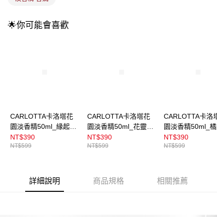
🌟你可能會喜歡
CARLOTTA卡洛塔花
CARLOTTA卡洛塔花
CARLOTTA卡洛
園淡香精50ml_緣起微
園淡香精50ml_花靈甘
園淡香精50ml_
霧
露
紗
NT$390
NT$390
NT$390
NT$599
NT$599
NT$599
詳細說明
商品規格
相關推薦