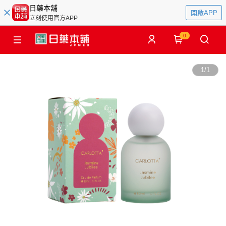
日藥本舖
開啟APP
立刻使用官方APP
0
1
/
1