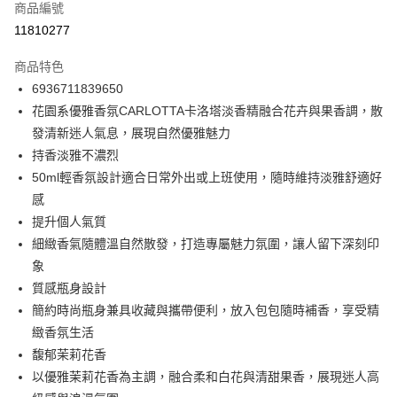
商品編號
信用卡分期付款
11810277
3 期 0 利率 每期
NT$130
21家銀行
商品特色
合作金庫商業銀行
第一商業銀行
超商取貨付款
6936711839650
華南商業銀行
彰化商業銀行
花園系優雅香氛CARLOTTA卡洛塔淡香精融合花卉與果香調，散
LINE Pay
上海商業儲蓄銀行
台北富邦商業銀行
國泰世華商業銀行
兆豐國際商業銀行
發清新迷人氣息，展現自然優雅魅力
Apple Pay
臺灣中小企業銀行
台中商業銀行
持香淡雅不濃烈
匯豐（台灣）商業銀行
華泰商業銀行
50ml輕香氛設計適合日常外出或上班使用，隨時維持淡雅舒適好
街口支付
聯邦商業銀行
遠東國際商業銀行
感
元大商業銀行
永豐商業銀行
悠遊付
提升個人氣質
玉山商業銀行
星展（台灣）商業銀行
細緻香氣隨體溫自然散發，打造專屬魅力氛圍，讓人留下深刻印
台新國際商業銀行
中國信託商業銀行
Google Pay
台灣樂天信用卡公司
象
全盈+PAY
質感瓶身設計
大哥付你分期
簡約時尚瓶身兼具收藏與攜帶便利，放入包包隨時補香，享受精
相關說明
緻香氛生活
【大哥付你分期使用說明】
馥郁茉莉花香
ATM付款
1.本服務由台灣大哥大提供，台灣大哥大用戶可立即使用無須另外申請。
以優雅茉莉花香為主調，融合柔和白花與清甜果香，展現迷人高
2.付款方式選擇「大哥付你分期」，訂單成立後會自動跳轉到大哥付的交易