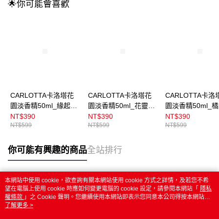
🌟你可能會喜歡
CARLOTTA卡洛塔花
CARLOTTA卡洛塔花
CARLOTTA卡洛
園淡香精50ml_緣起微
園淡香精50ml_花靈甘
園淡香精50ml_
霧
露
紗
NT$390
NT$390
NT$390
NT$599
NT$599
NT$599
你可能有興趣的商品
全站排行
本網站中使用 cookie，欲查詢有關本網站使用 cookie 方式之詳情，及若您不希
熱門標籤
望在電腦上使用 cookie 時應如何變更電腦的 cookie 設定，請參閱本網站「
隱私
權條款
」之 Cookie 聲明。您繼續使用本網站即表示您同意本公司得按本網站使
用條款之 Cookie 聲明使用 cookie。
了解更多 >