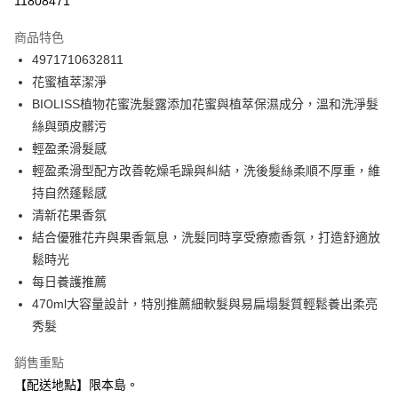
11808471
3 期 0 利率 每期
NT$109
21家銀行
商品特色
合作金庫商業銀行
第一商業銀行
超商取貨付款
4971710632811
華南商業銀行
彰化商業銀行
花蜜植萃潔淨
LINE Pay
上海商業儲蓄銀行
台北富邦商業銀行
國泰世華商業銀行
兆豐國際商業銀行
BIOLISS植物花蜜洗髮露添加花蜜與植萃保濕成分，溫和洗淨髮
Apple Pay
臺灣中小企業銀行
台中商業銀行
絲與頭皮髒污
匯豐（台灣）商業銀行
華泰商業銀行
輕盈柔滑髮感
街口支付
聯邦商業銀行
遠東國際商業銀行
輕盈柔滑型配方改善乾燥毛躁與糾結，洗後髮絲柔順不厚重，維
元大商業銀行
永豐商業銀行
悠遊付
持自然蓬鬆感
玉山商業銀行
星展（台灣）商業銀行
清新花果香氛
台新國際商業銀行
中國信託商業銀行
Google Pay
台灣樂天信用卡公司
結合優雅花卉與果香氣息，洗髮同時享受療癒香氛，打造舒適放
全盈+PAY
鬆時光
大哥付你分期
每日養護推薦
相關說明
470ml大容量設計，特別推薦細軟髮與易扁塌髮質輕鬆養出柔亮
【大哥付你分期使用說明】
秀髮
ATM付款
1.本服務由台灣大哥大提供，台灣大哥大用戶可立即使用無須另外申請。
2.付款方式選擇「大哥付你分期」，訂單成立後會自動跳轉到大哥付的交易
銷售重點
流程，驗證手機門號後，選擇欲分期的期數、繳款截止日，確認付款後即完
運送方式
【配送地點】限本島。
成交易。