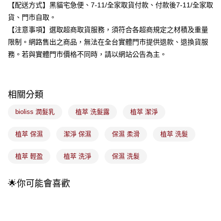
3.實際核准額度、可分期數及費用金額請依後續交易確認頁面所載為準。
【配送方式】黑貓宅急便、7-11/全家取貨付款、付款後7-11/全家取
全家取貨付款
4.訂單成立30分鐘內，如未前往確認交易或遇審核未通過，訂單將自動取
貨、門市自取。
每筆NT$100，滿NT$899(含以上)免運費
消。如遇「轉專審核」未通過狀況，表示未達大哥付你分期系統評分，恕無
【注意事項】選取超商取貨服務，須符合各超商規定之材積及重量
法說明評估內容。
付款後全家取貨
【繳款方式說明】
限制。網路售出之商品，無法在全台實體門市提供退款、退換貨服
1.分期款項不併入電信帳單，「大哥付你分期」於每月結算日後寄送繳費提
每筆NT$100，滿NT$899(含以上)免運費
務。若與實體門市價格不同時，請以網站公告為主。
醒簡訊。
2.透過簡訊連結打開帳單後，可選擇「超商條碼／台灣大直營門市／銀行轉
7-11取貨付款
帳／街口支付／iPASS MONEY」等通路繳費。
每筆NT$100，滿NT$899(含以上)免運費
【注意事項】
相關分類
付款後7-11取貨
1.本服務係由「台灣大哥大股份有限公司」（以下簡稱本公司）所提供，讓
用戶於交易時，得透過本服務購買商品或服務，並由商店將買賣／分期付款
bioliss 潤髮乳
植萃 洗髮露
植萃 潔淨
每筆NT$100，滿NT$899(含以上)免運費
買賣價金債權讓與本公司後，依約使用本公司帳單繳交帳款。
2.基於同意付款使用「大哥付你分期」之契約關係目的，商店將以您的個人
宅配
植萃 保濕
潔淨 保濕
保濕 柔滑
植萃 洗髮
資料（包含姓名、電話或地址）提供予台灣大哥大進項蒐集、處理及利用，
由本公司與您本人進行分期帳單所需資料之確認、核對及更正。
每筆NT$100，滿NT$899(含以上)免運費
3.完整用戶服務條款，請詳閱以下連結：
https://oppay.tw/userRule
植萃 輕盈
植萃 洗淨
保濕 洗髮
付款後門市自取
每筆NT$100，滿NT$399(含以上)免運費
🌟你可能會喜歡