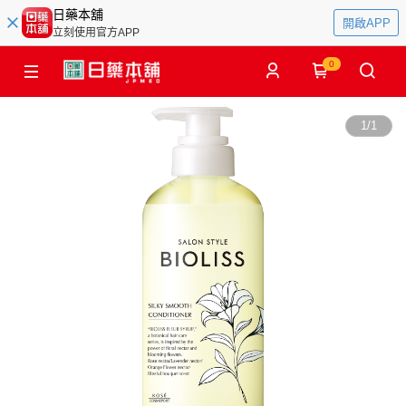
日藥本舖
開啟APP
立刻使用官方APP
0
1
/
1