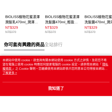
BIOLISS植物花蜜漾澤
BIOLISS植物花蜜漾澤
BIOLISS植物花
潤髮乳470ml_潤澤柔
洗髮露470ml_輕盈柔
洗髮露470ml_潤
亮
滑
亮
NT$329
NT$329
NT$329
NT$379
NT$379
NT$379
你可能有興趣的商品
全站排行
本網站中使用 cookie，欲查詢有關本網站使用 cookie 方式之詳情，及若您不希
熱門標籤
望在電腦上使用 cookie 時應如何變更電腦的 cookie 設定，請參閱本網站「
隱私
權條款
」之 Cookie 聲明。您繼續使用本網站即表示您同意本公司得按本網站使
用條款之 Cookie 聲明使用 cookie。
了解更多 >
我知道了