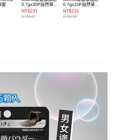
顏膏
0.7gx30P自然草本
0.7gx10P自然草本
型黑炭面膜90g
香
香
NT$231
NT$131
NT$269
NT$449
NT$199
NT$389