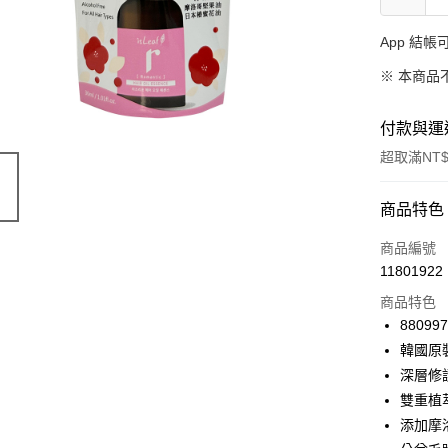
App 結
※ 本商品
付款與運
超取滿NT$
付款方式
商品特色
信用卡一
商品編號
11801922
信用卡分
商品特色
3 期 
88099
合作金
韓國原
超商取貨
華南商
深層修
LINE Pay
上海商
雙重植
國泰世
添加摩
Apple Pay
臺灣中