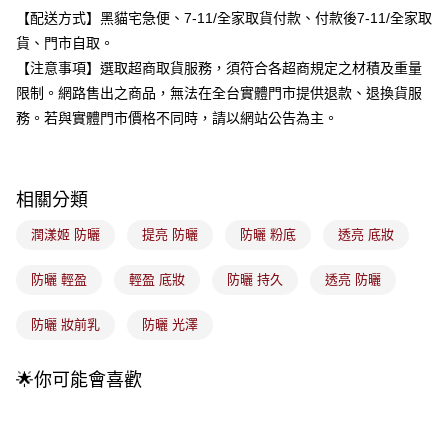
流程，驗證手機門號後，選擇欲分期的期數、繳款截止日，確認付款後即完
運送方式
【配送方式】黑貓宅急便、7-11/全家取貨付款、付款後7-11/全家取
成交易。
3.實際核准額度、可分期數及費用金額請依後續交易確認頁面所載為準。
貨、門市自取。
全家取貨付款
4.訂單成立30分鐘內，如未前往確認交易或遇審核未通過，訂單將自動取
【注意事項】選取超商取貨服務，須符合各超商規定之材積及重量
每筆NT$100，滿NT$899(含以上)免運費
消。如遇「轉專審核」未通過狀況，表示未達大哥付你分期系統評分，恕無
限制。網路售出之商品，無法在全台實體門市提供退款、退換貨服
法說明評估內容。
付款後全家取貨
【繳款方式說明】
務。若與實體門市價格不同時，請以網站公告為主。
1.分期款項不併入電信帳單，「大哥付你分期」於每月結算日後寄送繳費提
每筆NT$100，滿NT$899(含以上)免運費
醒簡訊。
2.透過簡訊連結打開帳單後，可選擇「超商條碼／台灣大直營門市／銀行轉
7-11取貨付款
帳／街口支付／iPASS MONEY」等通路繳費。
相關分類
每筆NT$100，滿NT$899(含以上)免運費
【注意事項】
潤漾姬 防曬
提亮 防曬
防曬 粉底
透亮 底妝
付款後7-11取貨
1.本服務係由「台灣大哥大股份有限公司」（以下簡稱本公司）所提供，讓
用戶於交易時，得透過本服務購買商品或服務，並由商店將買賣／分期付款
每筆NT$100，滿NT$899(含以上)免運費
買賣價金債權讓與本公司後，依約使用本公司帳單繳交帳款。
防曬 輕盈
輕盈 底妝
防曬 持久
透亮 防曬
2.基於同意付款使用「大哥付你分期」之契約關係目的，商店將以您的個人
宅配
資料（包含姓名、電話或地址）提供予台灣大哥大進項蒐集、處理及利用，
防曬 妝前乳
防曬 光澤
由本公司與您本人進行分期帳單所需資料之確認、核對及更正。
每筆NT$100，滿NT$899(含以上)免運費
3.完整用戶服務條款，請詳閱以下連結：
https://oppay.tw/userRule
付款後門市自取
🌟你可能會喜歡
每筆NT$100，滿NT$399(含以上)免運費