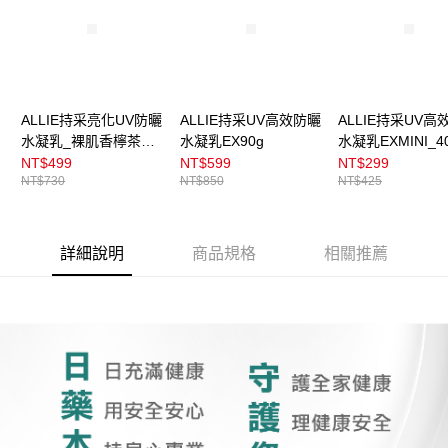
ALLIE持采亮化UV防曬
ALLIE持采UV高效防曬
ALLIE持采UV高
水凝乳_裸肌香檸茶
水凝乳EX90g
水凝乳EXMINI_4
60g
NT$499
NT$599
NT$299
NT$730
NT$850
NT$425
詳細說明
商品規格
相關推薦