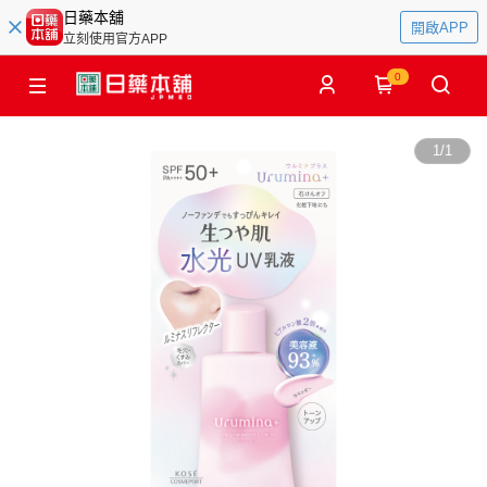
日藥本舖
開啟APP
立刻使用官方APP
0
1
/
1