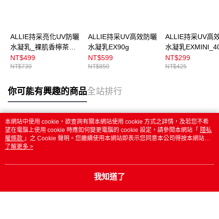
ALLIE持采亮化UV防曬
ALLIE持采UV高效防曬
ALLIE持采UV高
水凝乳_裸肌香檸茶
水凝乳EX90g
水凝乳EXMINI_4
60g
NT$499
NT$599
NT$299
NT$730
NT$850
NT$425
你可能有興趣的商品
全站排行
本網站中使用 cookie，欲查詢有關本網站使用 cookie 方式之詳情，及若您不希
熱門標籤
望在電腦上使用 cookie 時應如何變更電腦的 cookie 設定，請參閱本網站「
隱私
權條款
」之 Cookie 聲明。您繼續使用本網站即表示您同意本公司得按本網站使
用條款之 Cookie 聲明使用 cookie。
了解更多 >
我知道了