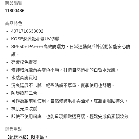
商品編號
信用卡分期付款
11800486
3 期 0 利率 每期
NT$109
21家銀行
商品特色
合作金庫商業銀行
第一商業銀行
超商取貨付款
4971710633092
華南商業銀行
彰化商業銀行
KOSE潤漾姬亮紫UV防曬
LINE Pay
上海商業儲蓄銀行
台北富邦商業銀行
國泰世華商業銀行
兆豐國際商業銀行
SPF50+ PA++++高效防曬力，日常通勤與戶外活動皆能安心防
Apple Pay
臺灣中小企業銀行
台中商業銀行
護。
匯豐（台灣）商業銀行
華泰商業銀行
亮紫校色提亮
街口支付
聯邦商業銀行
遠東國際商業銀行
修飾暗沉蠟黃與膚色不均，打造自然透亮的白皙水光肌。
元大商業銀行
永豐商業銀行
悠遊付
水感柔膚質地
玉山商業銀行
星展（台灣）商業銀行
清爽延展不卡膩，輕盈貼膚不厚重，夏季使用也舒適。
台新國際商業銀行
中國信託商業銀行
Google Pay
台灣樂天信用卡公司
防曬妝前二合一
全盈+PAY
可作為妝前乳使用，自然修飾毛孔與油光，底妝更服貼持久。
大哥付你分期
裸肌光澤妝感
相關說明
即使不使用粉底，也能呈現細緻透亮感，輕鬆完成偽素顏妝效。
【大哥付你分期使用說明】
ATM付款
銷售重點
1.本服務由台灣大哥大提供，台灣大哥大用戶可立即使用無須另外申請。
2.付款方式選擇「大哥付你分期」，訂單成立後會自動跳轉到大哥付的交易
【配送地點】限本島。