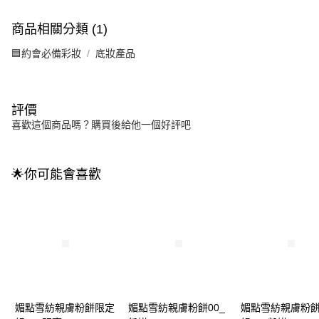
商品相關分類 (1)
🟦約會必備彩妝
底妝產品
評價
喜歡這個商品嗎？購買後給他一個好評吧
🌟你可能會喜歡
媚點雪紡親膚粉餅限定
媚點雪紡親膚粉餅00_
媚點雪紡親膚粉