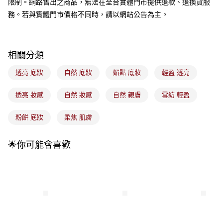
限制。網路售出之商品，無法在全台實體門市提供退款、退換貨服
成交易。
3.實際核准額度、可分期數及費用金額請依後續交易確認頁面所載為準。
務。若與實體門市價格不同時，請以網站公告為主。
全家取貨付款
4.訂單成立30分鐘內，如未前往確認交易或遇審核未通過，訂單將自動取
每筆NT$100，滿NT$899(含以上)免運費
消。如遇「轉專審核」未通過狀況，表示未達大哥付你分期系統評分，恕無
法說明評估內容。
付款後全家取貨
【繳款方式說明】
相關分類
1.分期款項不併入電信帳單，「大哥付你分期」於每月結算日後寄送繳費提
每筆NT$100，滿NT$899(含以上)免運費
醒簡訊。
透亮 底妝
自然 底妝
媚點 底妝
輕盈 透亮
2.透過簡訊連結打開帳單後，可選擇「超商條碼／台灣大直營門市／銀行轉
7-11取貨付款
帳／街口支付／iPASS MONEY」等通路繳費。
每筆NT$100，滿NT$899(含以上)免運費
透亮 妝感
自然 妝感
自然 親膚
雪紡 輕盈
【注意事項】
付款後7-11取貨
1.本服務係由「台灣大哥大股份有限公司」（以下簡稱本公司）所提供，讓
粉餅 底妝
柔焦 肌膚
用戶於交易時，得透過本服務購買商品或服務，並由商店將買賣／分期付款
每筆NT$100，滿NT$899(含以上)免運費
買賣價金債權讓與本公司後，依約使用本公司帳單繳交帳款。
2.基於同意付款使用「大哥付你分期」之契約關係目的，商店將以您的個人
宅配
🌟你可能會喜歡
資料（包含姓名、電話或地址）提供予台灣大哥大進項蒐集、處理及利用，
由本公司與您本人進行分期帳單所需資料之確認、核對及更正。
每筆NT$100，滿NT$899(含以上)免運費
3.完整用戶服務條款，請詳閱以下連結：
https://oppay.tw/userRule
付款後門市自取
每筆NT$100，滿NT$399(含以上)免運費