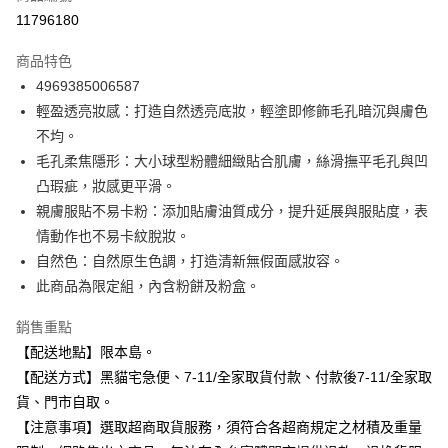
信用卡分期付款
11796180
3 期 0 利率 每期
NT$150
21家銀行
商品特色
合作金庫商業銀行
第一商業銀行
超商取貨付款
4969385006587
華南商業銀行
彰化商業銀行
輕盈透亮妝感：打造自然透亮底妝，輕塗即修飾毛孔暗沉與膚色
LINE Pay
上海商業儲蓄銀行
台北富邦商業銀行
國泰世華商業銀行
兆豐國際商業銀行
不均。
Apple Pay
臺灣中小企業銀行
台中商業銀行
毛孔柔焦隱形：大小球型粉體細緻貼合肌膚，絲滑撫平毛孔與凹
匯豐（台灣）商業銀行
華泰商業銀行
凸瑕疵，妝感更平滑。
街口支付
聯邦商業銀行
遠東國際商業銀行
親膚服貼不易卡粉：添加貼膚油質成分，提升延展與服貼度，表
元大商業銀行
永豐商業銀行
悠遊付
情動作也不易卡紋脫妝。
玉山商業銀行
星展（台灣）商業銀行
自然色：自然原生色調，打造清新無假面感妝容。
台新國際商業銀行
中國信託商業銀行
Google Pay
台灣樂天信用卡公司
此商品為限定組，內含粉餅及粉盒。
全盈+PAY
銷售重點
大哥付你分期
【配送地點】限本島。
相關說明
【配送方式】黑貓宅急便、7-11/全家取貨付款、付款後7-11/全家取
【大哥付你分期使用說明】
ATM付款
貨、門市自取。
1.本服務由台灣大哥大提供，台灣大哥大用戶可立即使用無須另外申請。
2.付款方式選擇「大哥付你分期」，訂單成立後會自動跳轉到大哥付的交易
【注意事項】選取超商取貨服務，須符合各超商規定之材積及重量
流程，驗證手機門號後，選擇欲分期的期數、繳款截止日，確認付款後即完
運送方式