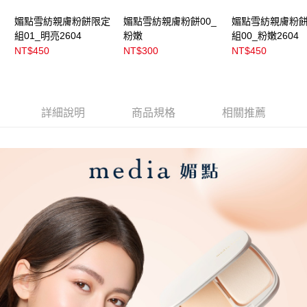
媚點雪紡親膚粉餅限定
媚點雪紡親膚粉餅00_
媚點雪紡親膚粉
組01_明亮2604
粉嫩
組00_粉嫩2604
NT$450
NT$300
NT$450
詳細說明
商品規格
相關推薦