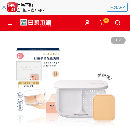
日藥本舖
開啟APP
立刻使用官方APP
0
1
/
2