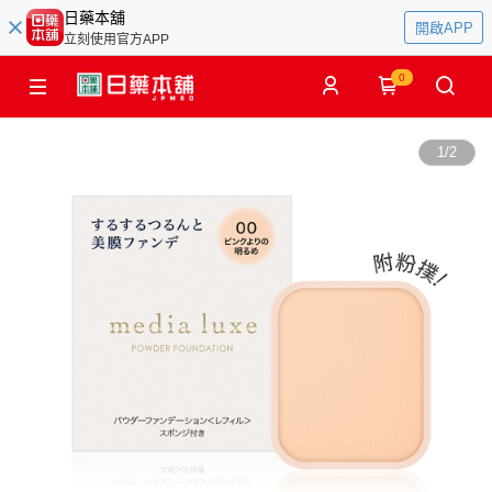
日藥本舖
開啟APP
立刻使用官方APP
0
1
/
2