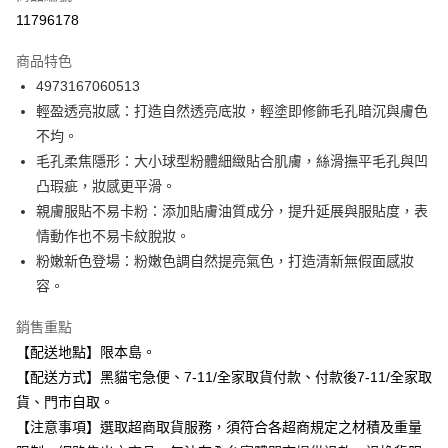
信用卡分期付款
11796178
3 期 0 利率 每期
NT$100
21家銀行
商品特色
合作金庫商業銀行
第一商業銀行
超商取貨付款
4973167060513
華南商業銀行
彰化商業銀行
輕盈透亮妝感：打造自然透亮底妝，輕塗即修飾毛孔暗沉與膚色
LINE Pay
上海商業儲蓄銀行
台北富邦商業銀行
國泰世華商業銀行
兆豐國際商業銀行
不均。
Apple Pay
臺灣中小企業銀行
台中商業銀行
毛孔柔焦隱形：大小球型粉體細緻貼合肌膚，絲滑撫平毛孔與凹
匯豐（台灣）商業銀行
華泰商業銀行
凸瑕疵，妝感更平滑。
街口支付
聯邦商業銀行
遠東國際商業銀行
親膚服貼不易卡粉：添加貼膚油質成分，提升延展與服貼度，表
元大商業銀行
永豐商業銀行
悠遊付
情動作也不易卡紋脫妝。
玉山商業銀行
星展（台灣）商業銀行
粉嫩新色登場：粉嫩色調自然提亮氣色，打造清新無假面感妝
台新國際商業銀行
中國信託商業銀行
Google Pay
台灣樂天信用卡公司
容。
全盈+PAY
銷售重點
大哥付你分期
【配送地點】限本島。
相關說明
【配送方式】黑貓宅急便、7-11/全家取貨付款、付款後7-11/全家取
【大哥付你分期使用說明】
ATM付款
貨、門市自取。
1.本服務由台灣大哥大提供，台灣大哥大用戶可立即使用無須另外申請。
2.付款方式選擇「大哥付你分期」，訂單成立後會自動跳轉到大哥付的交易
【注意事項】選取超商取貨服務，須符合各超商規定之材積及重量
流程，驗證手機門號後，選擇欲分期的期數、繳款截止日，確認付款後即完
運送方式