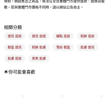
限制。網路售出之商品，無法在全台實體門市提供退款、退換貨服
成交易。
3.實際核准額度、可分期數及費用金額請依後續交易確認頁面所載為準。
務。若與實體門市價格不同時，請以網站公告為主。
全家取貨付款
4.訂單成立30分鐘內，如未前往確認交易或遇審核未通過，訂單將自動取
每筆NT$100，滿NT$899(含以上)免運費
消。如遇「轉專審核」未通過狀況，表示未達大哥付你分期系統評分，恕無
法說明評估內容。
付款後全家取貨
【繳款方式說明】
相關分類
1.分期款項不併入電信帳單，「大哥付你分期」於每月結算日後寄送繳費提
每筆NT$100，滿NT$899(含以上)免運費
醒簡訊。
透亮 底妝
透亮 妝感
媚點 底妝
粉餅 底妝
2.透過簡訊連結打開帳單後，可選擇「超商條碼／台灣大直營門市／銀行轉
7-11取貨付款
帳／街口支付／iPASS MONEY」等通路繳費。
每筆NT$100，滿NT$899(含以上)免運費
輕盈 透亮
粉餅 肌膚
雪紡 輕盈
肌膚 透亮
【注意事項】
付款後7-11取貨
1.本服務係由「台灣大哥大股份有限公司」（以下簡稱本公司）所提供，讓
肌膚 底妝
柔焦 肌膚
用戶於交易時，得透過本服務購買商品或服務，並由商店將買賣／分期付款
每筆NT$100，滿NT$899(含以上)免運費
買賣價金債權讓與本公司後，依約使用本公司帳單繳交帳款。
2.基於同意付款使用「大哥付你分期」之契約關係目的，商店將以您的個人
宅配
🌟你可能會喜歡
資料（包含姓名、電話或地址）提供予台灣大哥大進項蒐集、處理及利用，
由本公司與您本人進行分期帳單所需資料之確認、核對及更正。
每筆NT$100，滿NT$899(含以上)免運費
3.完整用戶服務條款，請詳閱以下連結：
https://oppay.tw/userRule
付款後門市自取
每筆NT$100，滿NT$399(含以上)免運費