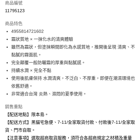
商品編號
信用卡分期付款
11795123
3 期 0 利率 每期
NT$121
21家銀行
商品特色
合作金庫商業銀行
第一商業銀行
超商取貨付款
4955814721602
華南商業銀行
彰化商業銀行
霜狀質地 × 一抹化水的清爽體驗
LINE Pay
上海商業儲蓄銀行
台北富邦商業銀行
國泰世華商業銀行
兆豐國際商業銀行
雖然為霜狀，但塗抹瞬間即化為水感質地，推開後呈現 清爽、不
Apple Pay
臺灣中小企業銀行
台中商業銀行
黏膩的霧面肌。
匯豐（台灣）商業銀行
華泰商業銀行
完全顛覆一般防曬霜的厚重與黏膩感。
街口支付
聯邦商業銀行
遠東國際商業銀行
持續水潤 × 完全不黏
元大商業銀行
永豐商業銀行
悠遊付
使用後肌膚保持 水潤清爽，不泛白、不厚重，即便在潮濕環境也
玉山商業銀行
星展（台灣）商業銀行
依舊舒適。
台新國際商業銀行
中國信託商業銀行
Google Pay
台灣樂天信用卡公司
非常適合台灣 炎熱、濕悶的夏季使用。
全盈+PAY
銷售重點
大哥付你分期
【配送地點】限本島。
相關說明
【配送方式】黑貓宅急便、7-11/全家取貨付款、付款後7-11/全家取
【大哥付你分期使用說明】
ATM付款
貨、門市自取。
1.本服務由台灣大哥大提供，台灣大哥大用戶可立即使用無須另外申請。
2.付款方式選擇「大哥付你分期」，訂單成立後會自動跳轉到大哥付的交易
【注意事項】選取超商取貨服務，須符合各超商規定之材積及重量