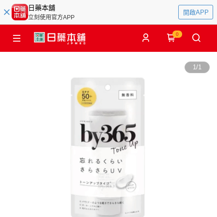
日藥本舖
開啟APP
立刻使用官方APP
0
1
/
1