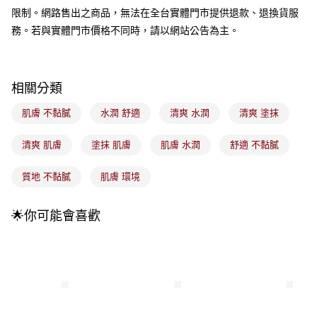
流程，驗證手機門號後，選擇欲分期的期數、繳款截止日，確認付款後即完
運送方式
限制。網路售出之商品，無法在全台實體門市提供退款、退換貨服
成交易。
3.實際核准額度、可分期數及費用金額請依後續交易確認頁面所載為準。
務。若與實體門市價格不同時，請以網站公告為主。
全家取貨付款
4.訂單成立30分鐘內，如未前往確認交易或遇審核未通過，訂單將自動取
每筆NT$100，滿NT$899(含以上)免運費
消。如遇「轉專審核」未通過狀況，表示未達大哥付你分期系統評分，恕無
法說明評估內容。
付款後全家取貨
【繳款方式說明】
相關分類
1.分期款項不併入電信帳單，「大哥付你分期」於每月結算日後寄送繳費提
每筆NT$100，滿NT$899(含以上)免運費
醒簡訊。
肌膚 不黏膩
水潤 舒適
清爽 水潤
清爽 塗抹
2.透過簡訊連結打開帳單後，可選擇「超商條碼／台灣大直營門市／銀行轉
7-11取貨付款
帳／街口支付／iPASS MONEY」等通路繳費。
每筆NT$100，滿NT$899(含以上)免運費
清爽 肌膚
塗抹 肌膚
肌膚 水潤
舒適 不黏膩
【注意事項】
付款後7-11取貨
1.本服務係由「台灣大哥大股份有限公司」（以下簡稱本公司）所提供，讓
質地 不黏膩
肌膚 環境
用戶於交易時，得透過本服務購買商品或服務，並由商店將買賣／分期付款
每筆NT$100，滿NT$899(含以上)免運費
買賣價金債權讓與本公司後，依約使用本公司帳單繳交帳款。
2.基於同意付款使用「大哥付你分期」之契約關係目的，商店將以您的個人
宅配
🌟你可能會喜歡
資料（包含姓名、電話或地址）提供予台灣大哥大進項蒐集、處理及利用，
由本公司與您本人進行分期帳單所需資料之確認、核對及更正。
每筆NT$100，滿NT$899(含以上)免運費
3.完整用戶服務條款，請詳閱以下連結：
https://oppay.tw/userRule
付款後門市自取
每筆NT$100，滿NT$399(含以上)免運費