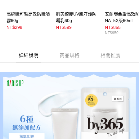
高絲曬可皙高效防曬噴
肌美綺麗UV肌守護防
安耐曬金鑽高效
霧60g
曬乳60g
NA_5X版60ml
NT$298
NT$599
NT$855
NT$950
詳細說明
商品規格
相關推薦