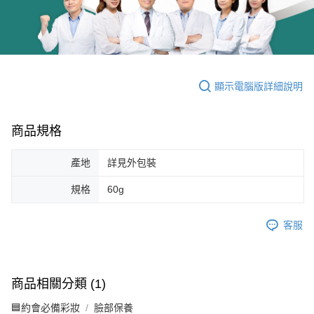
顯示電腦版詳細說明
商品規格
產地
詳見外包裝
規格
60g
客服
商品相關分類 (1)
🟦約會必備彩妝
臉部保養