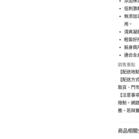
添加保
匯豐（
街口支付
聯邦商
低刺激
元大商
悠遊付
無添加
玉山商
用。
台新國
Google Pa
清爽凝
台灣樂
全盈+PAY
輕盈好
臉身兩
大哥付你
適合全
相關說明
【大哥付
銷售重點
ATM付款
1.本服務
【配送地
2.付款方
【配送方式
流程，驗
完成交易
取貨、門
運送方式
3.實際核
【注意事
4.訂單成
全家取貨
限制。網
消。如遇
每筆NT$1
無法說明
務。若與
【繳款方
付款後全
1.分期款
醒簡訊。
每筆NT$1
商品相關分
2.透過簡
帳／街口支