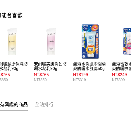
可能會喜歡
耐曬膠原保濕防
安耐曬美肌潤色防
曼秀水潤肌瞬間清
曼秀雷敦
水凝乳90g
曬水凝乳90g
爽防曬水凝露50g
爽防曬噴
90g
$765
NT$765
NT$199
NT$249
$850
NT$850
NT$319
NT$399
有興趣的商品
全站排行