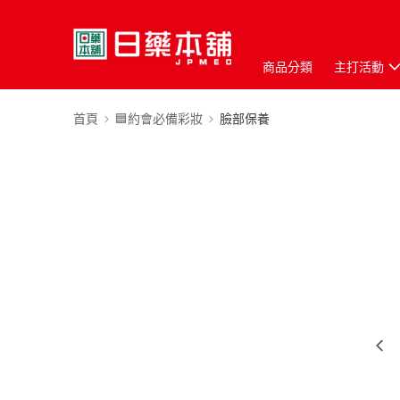
商品分類
主打活動
首頁
🟦約會必備彩妝
臉部保養