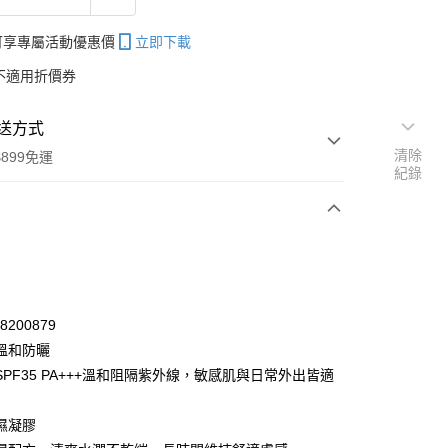
帳可享專屬活動優惠價
立即下載
不適用折價券
送方式
清除
899免運
紀錄
次付款
期付款
0 利率 每期
NT$237
21家銀行
78200879
庫商業銀行
第一商業銀行
溫和防曬
付款
業銀行
彰化商業銀行
SPF35 PA+++溫和阻隔紫外線，敏感肌與日常外出皆適
業儲蓄銀行
台北富邦商業銀行
華商業銀行
兆豐國際商業銀行
濕凝膠
小企業銀行
台中商業銀行