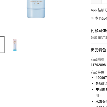
App 結
※ 本商品
付款與運
超取滿NT$
付款方式
商品特色
信用卡一
商品編號
11792898
信用卡分
商品特色
3 期 
49099
合作金
敏感肌
超商取貨
華南商
安耐曬
LINE Pay
上海商
用。
國泰世
水嫩保
Apple Pay
臺灣中