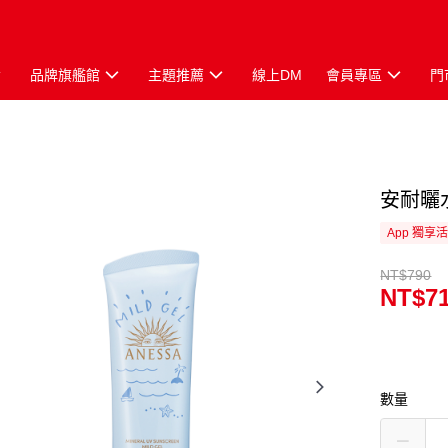
品牌旗艦館
主題推薦
線上DM
會員專區
門
安耐曬
App 獨享
NT$790
NT$7
數量