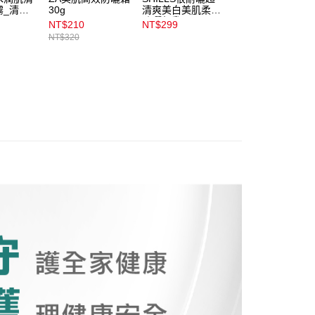
霧_清新
30g
清爽美白美肌柔護
效保濕凝膠霜100
防曬凝乳40ml
NT$210
NT$299
NT$332
NT$320
NT$353