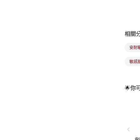
相關
安耐
敏感
🌟你
安