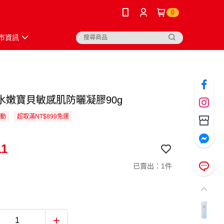
0
市資訊
水嫩寶貝敏感肌防曬凝膠90g
活動
超取滿NT$899免運
11
已賣出：1件