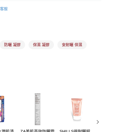
付款
備彩妝
臉部保養
項】
客服
00，滿NT$899(含以上)免運費
係由「台灣大哥大股份有限公司」（以下簡稱本公司）所提供，讓
易時，得透過本服務購買商品或服務，並由商店將買賣／分期付
1取貨
金債權讓與本公司後，依約使用本公司帳單繳交帳款。
00，滿NT$899(含以上)免運費
意付款使用「大哥付你分期」之契約關係目的，商店將以您的個人
含姓名、電話或地址）提供予台灣大哥大進項蒐集、處理及利
公司與您本人進行分期帳單所需資料之確認、核對及更正。
防曬 凝膠
保濕 凝膠
安耐曬 保濕
戶服務條款，請詳閱以下連結：
https://oppay.tw/userRule
00，滿NT$899(含以上)免運費
市自取
00，滿NT$399(含以上)免運費
水潤肌清
ZA美肌高效防曬霜
SHILLS很耐曬超
SANA豆乳美肌多