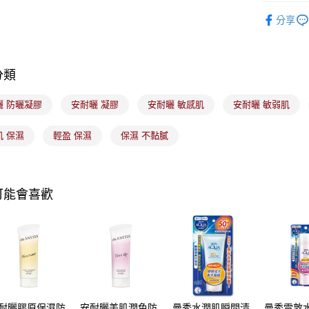
7-11取貨
🟦約會必
【注意事
分享
每筆NT$1
1.本服務
用戶於交
付款後7-1
款買賣價
每筆NT$1
2.基於同
分類
資料（包
宅配
用，由本
曬 防曬凝膠
安耐曬 凝膠
安耐曬 敏感肌
安耐曬 敏弱肌
3.完整用
每筆NT$1
付款後門
肌 保濕
輕盈 保濕
保濕 不黏膩
每筆NT$1
可能會喜歡
耐曬膠原保濕防
安耐曬美肌潤色防
曼秀水潤肌瞬間清
曼秀雷敦