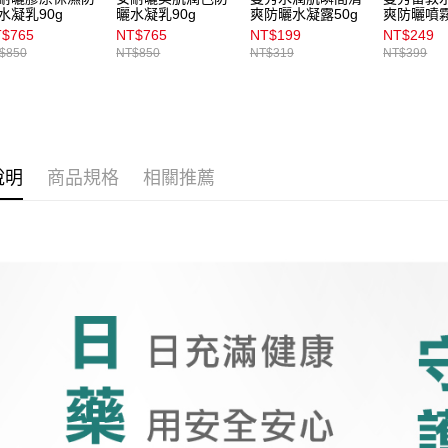
水凝乳90g
曬水凝乳90g
爽防曬水凝露50g
爽防曬噴
90g
$765
NT$765
NT$199
NT$249
$850
NT$850
NT$319
NT$399
說明
商品規格
相關推薦