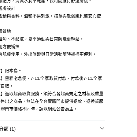
濕配方，清爽水潤不乾繃，長時間維持舒適膚感。
台灣）商業銀行
華泰商業銀行
業銀行
遠東國際商業銀行
親膚設計
業銀行
永豐商業銀行
酒精與香料，溫和不易刺激，孩童與敏弱肌也能安心使
業銀行
星展（台灣）商業銀行
際商業銀行
中國信託商業銀行
y
膠質地
天信用卡公司
推勻、不黏膩，夏季通勤與日常防曬更輕鬆。
用方便補擦
分期
身肌膚使用，外出旅遊與日常活動隨時補擦更便利。
你分期使用說明】
由台灣大哥大提供，台灣大哥大用戶可立即使用無須另外申請。
點】限本島。
式選擇「大哥付你分期」，訂單成立後會自動跳轉到大哥付的交易
】黑貓宅急便、7-11/全家取貨付款、付款後7-11/全家
證手機門號後，選擇欲分期的期數、繳款截止日，確認付款後即
。
市自取。
准額度、可分期數及費用金額請依後續交易確認頁面所載為準。
項】選取超商取貨服務，須符合各超商規定之材積及重量
立30分鐘內，如未前往確認交易或遇審核未通過，訂單將自動取
付款
路售出之商品，無法在全台實體門市提供退款、退換貨服
「轉專審核」未通過狀況，表示未達大哥付你分期系統評分，恕
00，滿NT$899(含以上)免運費
評估內容。
實體門市價格不同時，請以網站公告為主。
式說明】
家取貨
項不併入電信帳單，「大哥付你分期」於每月結算日後寄送繳費提
00，滿NT$899(含以上)免運費
類 (1)
訊連結打開帳單後，可選擇「超商條碼／台灣大直營門市／銀行轉
付／iPASS MONEY」等通路繳費。