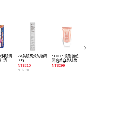
水潤肌清
ZA美肌高效防曬霜
SHILLS很耐曬超
SANA豆乳美肌多
霧_清新
30g
清爽美白美肌柔護
效保濕凝膠霜100
防曬凝乳40ml
NT$210
NT$299
NT$332
NT$320
NT$353