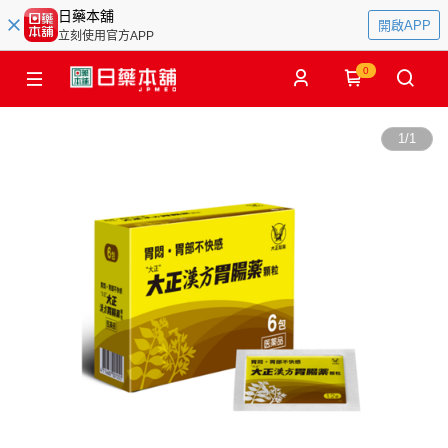
日藥本舖
開啟APP
立刻使用官方APP
0
1
/
1