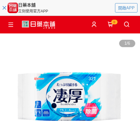
日藥本舖
開啟APP
立刻使用官方APP
0
1
/
6