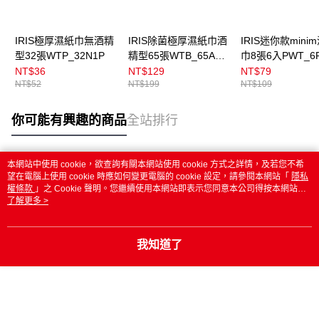
IRIS極厚濕紙巾無酒精
IRIS除菌極厚濕紙巾酒
IRIS迷你款mini
型32張WTP_32N1P
精型65張WTB_65A瓶
巾8張6入PWT_6
裝
NT$36
NT$129
NT$79
NT$52
NT$199
NT$109
你可能有興趣的商品
全站排行
本網站中使用 cookie，欲查詢有關本網站使用 cookie 方式之詳情，及若您不希
熱門標籤
望在電腦上使用 cookie 時應如何變更電腦的 cookie 設定，請參閱本網站「
隱私
權條款
」之 Cookie 聲明。您繼續使用本網站即表示您同意本公司得按本網站使
用條款之 Cookie 聲明使用 cookie。
了解更多 >
我知道了