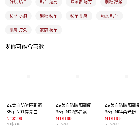
4.訂單成立30分鐘內，如未前往確認交易或遇審核未通過，訂單將自動取
舒緩 精華
精華 透亮
隔離霜 配方
緊緻 舒緩
每筆NT$100，滿NT$899(含以上)免運費
消。如遇「轉專審核」未通過狀況，表示未達大哥付你分期系統評分，恕無
法說明評估內容。
精華 水潤
緊緻 精華
精華 肌膚
滋養 精華
付款後全家取貨
【繳款方式說明】
1.分期款項不併入電信帳單，「大哥付你分期」於每月結算日後寄送繳費提
每筆NT$100，滿NT$899(含以上)免運費
醒簡訊。
肌膚 持久
妝前 精華
2.透過簡訊連結打開帳單後，可選擇「超商條碼／台灣大直營門市／銀行轉
7-11取貨付款
帳／街口支付／iPASS MONEY」等通路繳費。
每筆NT$100，滿NT$899(含以上)免運費
🌟你可能會喜歡
【注意事項】
付款後7-11取貨
1.本服務係由「台灣大哥大股份有限公司」（以下簡稱本公司）所提供，讓
用戶於交易時，得透過本服務購買商品或服務，並由商店將買賣／分期付款
每筆NT$100，滿NT$899(含以上)免運費
買賣價金債權讓與本公司後，依約使用本公司帳單繳交帳款。
2.基於同意付款使用「大哥付你分期」之契約關係目的，商店將以您的個人
宅配
資料（包含姓名、電話或地址）提供予台灣大哥大進項蒐集、處理及利用，
由本公司與您本人進行分期帳單所需資料之確認、核對及更正。
每筆NT$100，滿NT$899(含以上)免運費
3.完整用戶服務條款，請詳閱以下連結：
https://oppay.tw/userRule
付款後門市自取
Za美白防曬隔離霜
Za美白防曬隔離霜
Za美白防曬隔離
每筆NT$100，滿NT$399(含以上)免運費
35g_N01提亮白
35g_N02透亮紫
35g_N04柔光粉
NT$199
NT$199
NT$199
NT$300
NT$300
NT$300