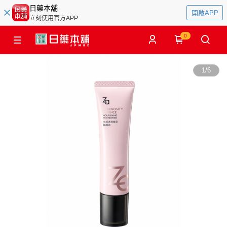
日藥本舖
開啟APP
立刻使用官方APP
0
1
/
6