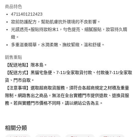
3 期 0 利率 每期
NT$93
21家銀行
商品特色
合作金庫商業銀行
第一商業銀行
超商取貨付款
4711401212423
華南商業銀行
彰化商業銀行
妝前防護配方，幫助肌膚抗外環境的不良影響。
LINE Pay
上海商業儲蓄銀行
台北富邦商業銀行
國泰世華商業銀行
兆豐國際商業銀行
光感透亮+服貼持妝粉末1，勻色提亮、細膩服貼，妝容持久精
Apple Pay
臺灣中小企業銀行
台中商業銀行
緻。
匯豐（台灣）商業銀行
華泰商業銀行
多重滋養精華，水潤柔嫩、撫紋緊緻，溫和舒緩。
街口支付
聯邦商業銀行
遠東國際商業銀行
元大商業銀行
永豐商業銀行
悠遊付
銷售重點
玉山商業銀行
星展（台灣）商業銀行
【配送地點】限本島。
台新國際商業銀行
中國信託商業銀行
Google Pay
【配送方式】黑貓宅急便、7-11/全家取貨付款、付款後7-11/全家取
台灣樂天信用卡公司
全盈+PAY
貨、門市自取。
【注意事項】選取超商取貨服務，須符合各超商規定之材積及重量
大哥付你分期
限制。網路售出之商品，無法在全台實體門市提供退款、退換貨服
相關說明
務。若與實體門市價格不同時，請以網站公告為主。
【大哥付你分期使用說明】
ATM付款
1.本服務由台灣大哥大提供，台灣大哥大用戶可立即使用無須另外申請。
2.付款方式選擇「大哥付你分期」，訂單成立後會自動跳轉到大哥付的交易
流程，驗證手機門號後，選擇欲分期的期數、繳款截止日，確認付款後即完
運送方式
成交易。
相關分類
3.實際核准額度、可分期數及費用金額請依後續交易確認頁面所載為準。
全家取貨付款