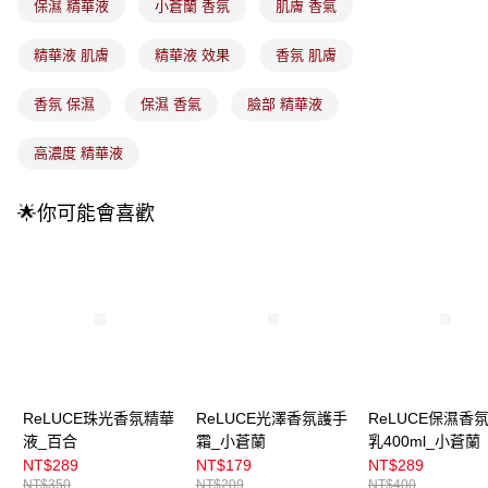
4.訂單成立30分鐘內，如未前往確認交易或遇審核未通過，訂單將自動取
保濕 精華液
小蒼蘭 香氛
肌膚 香氣
每筆NT$100，滿NT$899(含以上)免運費
消。如遇「轉專審核」未通過狀況，表示未達大哥付你分期系統評分，恕無
法說明評估內容。
精華液 肌膚
精華液 效果
香氛 肌膚
付款後全家取貨
【繳款方式說明】
1.分期款項不併入電信帳單，「大哥付你分期」於每月結算日後寄送繳費提
每筆NT$100，滿NT$899(含以上)免運費
醒簡訊。
香氛 保濕
保濕 香氣
臉部 精華液
2.透過簡訊連結打開帳單後，可選擇「超商條碼／台灣大直營門市／銀行轉
7-11取貨付款
帳／街口支付／iPASS MONEY」等通路繳費。
高濃度 精華液
每筆NT$100，滿NT$899(含以上)免運費
【注意事項】
付款後7-11取貨
1.本服務係由「台灣大哥大股份有限公司」（以下簡稱本公司）所提供，讓
🌟你可能會喜歡
用戶於交易時，得透過本服務購買商品或服務，並由商店將買賣／分期付款
每筆NT$100，滿NT$899(含以上)免運費
買賣價金債權讓與本公司後，依約使用本公司帳單繳交帳款。
2.基於同意付款使用「大哥付你分期」之契約關係目的，商店將以您的個人
宅配
資料（包含姓名、電話或地址）提供予台灣大哥大進項蒐集、處理及利用，
由本公司與您本人進行分期帳單所需資料之確認、核對及更正。
每筆NT$100，滿NT$899(含以上)免運費
3.完整用戶服務條款，請詳閱以下連結：
https://oppay.tw/userRule
付款後門市自取
每筆NT$100，滿NT$399(含以上)免運費
ReLUCE珠光香氛精華
ReLUCE光澤香氛護手
ReLUCE保濕香
液_百合
霜_小蒼蘭
乳400ml_小蒼蘭
NT$289
NT$179
NT$289
NT$350
NT$209
NT$400