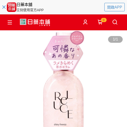
日藥本舖
開啟APP
立刻使用官方APP
0
1
/
1