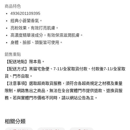
3 期 0 利率 每期
NT$96
21家銀行
商品特色
合作金庫商業銀行
第一商業銀行
超商取貨付款
4936201109395
華南商業銀行
彰化商業銀行
經典小蒼蘭香氣。
LINE Pay
上海商業儲蓄銀行
台北富邦商業銀行
國泰世華商業銀行
兆豐國際商業銀行
亮粉效果，有效打亮肌膚。
Apple Pay
臺灣中小企業銀行
台中商業銀行
高濃度精華液成分，有效保濕滋潤肌膚。
匯豐（台灣）商業銀行
華泰商業銀行
身體、臉部、頭髮皆可使用。
街口支付
聯邦商業銀行
遠東國際商業銀行
元大商業銀行
永豐商業銀行
悠遊付
銷售重點
玉山商業銀行
星展（台灣）商業銀行
【配送地點】限本島。
台新國際商業銀行
中國信託商業銀行
Google Pay
【配送方式】黑貓宅急便、7-11/全家取貨付款、付款後7-11/全家取
台灣樂天信用卡公司
全盈+PAY
貨、門市自取。
【注意事項】選取超商取貨服務，須符合各超商規定之材積及重量
大哥付你分期
限制。網路售出之商品，無法在全台實體門市提供退款、退換貨服
相關說明
務。若與實體門市價格不同時，請以網站公告為主。
【大哥付你分期使用說明】
ATM付款
1.本服務由台灣大哥大提供，台灣大哥大用戶可立即使用無須另外申請。
2.付款方式選擇「大哥付你分期」，訂單成立後會自動跳轉到大哥付的交易
流程，驗證手機門號後，選擇欲分期的期數、繳款截止日，確認付款後即完
運送方式
成交易。
相關分類
3.實際核准額度、可分期數及費用金額請依後續交易確認頁面所載為準。
全家取貨付款