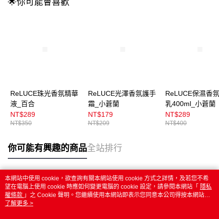
🌟你可能會喜歡
ReLUCE珠光香氛精華
ReLUCE光澤香氛護手
ReLUCE保濕香
液_百合
霜_小蒼蘭
乳400ml_小蒼蘭
NT$289
NT$179
NT$289
NT$350
NT$209
NT$400
你可能有興趣的商品
全站排行
本網站中使用 cookie，欲查詢有關本網站使用 cookie 方式之詳情，及若您不希
熱門標籤
望在電腦上使用 cookie 時應如何變更電腦的 cookie 設定，請參閱本網站「
隱私
權條款
」之 Cookie 聲明。您繼續使用本網站即表示您同意本公司得按本網站使
用條款之 Cookie 聲明使用 cookie。
了解更多 >