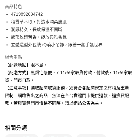
3 期 0 利率 每期
NT$89
21家銀行
商品特色
合作金庫商業銀行
第一商業銀行
超商取貨付款
4719892834742
華南商業銀行
彰化商業銀行
積雪草萃取，打造水潤柔膚肌
LINE Pay
上海商業儲蓄銀行
台北富邦商業銀行
國泰世華商業銀行
兆豐國際商業銀行
潤感持久，長效保濕不間斷
Apple Pay
臺灣中小企業銀行
台中商業銀行
馥郁玫瑰芳香，綻放典雅香氣
匯豐（台灣）商業銀行
華泰商業銀行
立體造型外包裝+Q萌小吊飾，跟著一起手護世界
街口支付
聯邦商業銀行
遠東國際商業銀行
元大商業銀行
永豐商業銀行
悠遊付
銷售重點
玉山商業銀行
星展（台灣）商業銀行
【配送地點】限本島。
台新國際商業銀行
中國信託商業銀行
Google Pay
【配送方式】黑貓宅急便、7-11/全家取貨付款、付款後7-11/全家取
台灣樂天信用卡公司
全盈+PAY
貨、門市自取。
【注意事項】選取超商取貨服務，須符合各超商規定之材積及重量
大哥付你分期
限制。網路售出之商品，無法在全台實體門市提供退款、退換貨服
相關說明
務。若與實體門市價格不同時，請以網站公告為主。
【大哥付你分期使用說明】
ATM付款
1.本服務由台灣大哥大提供，台灣大哥大用戶可立即使用無須另外申請。
2.付款方式選擇「大哥付你分期」，訂單成立後會自動跳轉到大哥付的交易
流程，驗證手機門號後，選擇欲分期的期數、繳款截止日，確認付款後即完
運送方式
成交易。
相關分類
3.實際核准額度、可分期數及費用金額請依後續交易確認頁面所載為準。
全家取貨付款