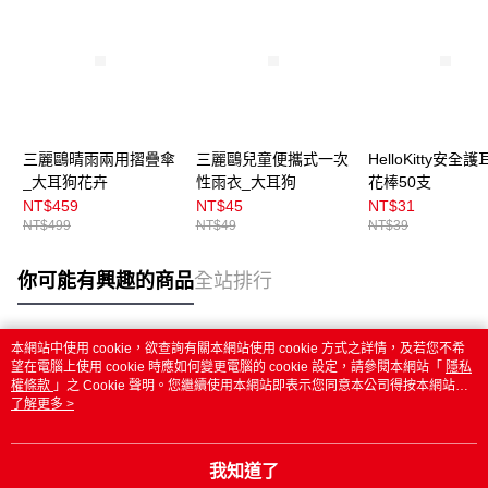
三麗鷗晴雨兩用摺疊傘
三麗鷗兒童便攜式一次
HelloKitty安全
_大耳狗花卉
性雨衣_大耳狗
花棒50支
NT$459
NT$45
NT$31
NT$499
NT$49
NT$39
你可能有興趣的商品
全站排行
本網站中使用 cookie，欲查詢有關本網站使用 cookie 方式之詳情，及若您不希
熱門標籤
望在電腦上使用 cookie 時應如何變更電腦的 cookie 設定，請參閱本網站「
隱私
權條款
」之 Cookie 聲明。您繼續使用本網站即表示您同意本公司得按本網站使
用條款之 Cookie 聲明使用 cookie。
了解更多 >
我知道了