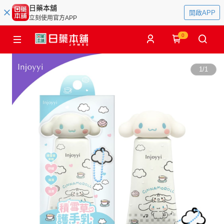
日藥本舖
開啟APP
立刻使用官方APP
0
1
/
1