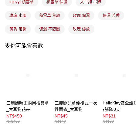
4.訂單成立30分鐘內，如未前往確認交易或遇審核未通過，訂單將自動取
injoyyi 積雪草
積雪草 保濕
大耳狗 吊飾
每筆NT$100，滿NT$899(含以上)免運費
消。如遇「轉專審核」未通過狀況，表示未達大哥付你分期系統評分，恕無
法說明評估內容。
玫瑰 水潤
積雪草 萃取
玫瑰 保濕
保濕 芳香
付款後全家取貨
【繳款方式說明】
1.分期款項不併入電信帳單，「大哥付你分期」於每月結算日後寄送繳費提
每筆NT$100，滿NT$899(含以上)免運費
醒簡訊。
芳香 吊飾
保濕 不間斷
玫瑰 綻放
2.透過簡訊連結打開帳單後，可選擇「超商條碼／台灣大直營門市／銀行轉
7-11取貨付款
帳／街口支付／iPASS MONEY」等通路繳費。
每筆NT$100，滿NT$899(含以上)免運費
🌟你可能會喜歡
【注意事項】
付款後7-11取貨
1.本服務係由「台灣大哥大股份有限公司」（以下簡稱本公司）所提供，讓
用戶於交易時，得透過本服務購買商品或服務，並由商店將買賣／分期付款
每筆NT$100，滿NT$899(含以上)免運費
買賣價金債權讓與本公司後，依約使用本公司帳單繳交帳款。
2.基於同意付款使用「大哥付你分期」之契約關係目的，商店將以您的個人
宅配
資料（包含姓名、電話或地址）提供予台灣大哥大進項蒐集、處理及利用，
由本公司與您本人進行分期帳單所需資料之確認、核對及更正。
每筆NT$100，滿NT$899(含以上)免運費
3.完整用戶服務條款，請詳閱以下連結：
https://oppay.tw/userRule
付款後門市自取
三麗鷗晴雨兩用摺疊傘
三麗鷗兒童便攜式一次
HelloKitty安全
每筆NT$100，滿NT$399(含以上)免運費
_大耳狗花卉
性雨衣_大耳狗
花棒50支
NT$459
NT$45
NT$31
NT$499
NT$49
NT$39