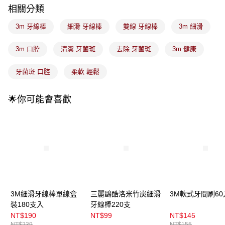
3.實際核准額度、可分期數及費用金額請依後續交易確認頁面所載為準。
全家取貨付款
相關分類
4.訂單成立30分鐘內，如未前往確認交易或遇審核未通過，訂單將自動取
每筆NT$100，滿NT$899(含以上)免運費
消。如遇「轉專審核」未通過狀況，表示未達大哥付你分期系統評分，恕無
3m 牙線棒
細滑 牙線棒
雙線 牙線棒
3m 細滑
法說明評估內容。
付款後全家取貨
【繳款方式說明】
1.分期款項不併入電信帳單，「大哥付你分期」於每月結算日後寄送繳費提
3m 口腔
清潔 牙菌斑
去除 牙菌斑
3m 健康
每筆NT$100，滿NT$899(含以上)免運費
醒簡訊。
2.透過簡訊連結打開帳單後，可選擇「超商條碼／台灣大直營門市／銀行轉
7-11取貨付款
牙菌斑 口腔
柔軟 輕鬆
帳／街口支付／iPASS MONEY」等通路繳費。
每筆NT$100，滿NT$899(含以上)免運費
【注意事項】
🌟你可能會喜歡
付款後7-11取貨
1.本服務係由「台灣大哥大股份有限公司」（以下簡稱本公司）所提供，讓
用戶於交易時，得透過本服務購買商品或服務，並由商店將買賣／分期付款
每筆NT$100，滿NT$899(含以上)免運費
買賣價金債權讓與本公司後，依約使用本公司帳單繳交帳款。
2.基於同意付款使用「大哥付你分期」之契約關係目的，商店將以您的個人
宅配
資料（包含姓名、電話或地址）提供予台灣大哥大進項蒐集、處理及利用，
由本公司與您本人進行分期帳單所需資料之確認、核對及更正。
每筆NT$100，滿NT$899(含以上)免運費
3.完整用戶服務條款，請詳閱以下連結：
https://oppay.tw/userRule
付款後門市自取
每筆NT$100，滿NT$399(含以上)免運費
3M細滑牙線棒單線盒
三麗鷗酷洛米竹炭細滑
3M軟式牙間刷60
裝180支入
牙線棒220支
NT$190
NT$99
NT$145
NT$239
NT$155