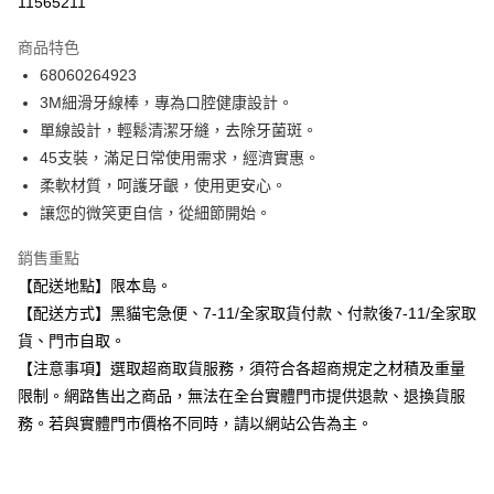
11565211
3 期 0 利率 每期
NT$16
21家銀行
商品特色
合作金庫商業銀行
第一商業銀行
超商取貨付款
68060264923
華南商業銀行
彰化商業銀行
3M細滑牙線棒，專為口腔健康設計。
LINE Pay
上海商業儲蓄銀行
台北富邦商業銀行
國泰世華商業銀行
兆豐國際商業銀行
單線設計，輕鬆清潔牙縫，去除牙菌斑。
Apple Pay
臺灣中小企業銀行
台中商業銀行
45支裝，滿足日常使用需求，經濟實惠。
匯豐（台灣）商業銀行
華泰商業銀行
柔軟材質，呵護牙齦，使用更安心。
街口支付
聯邦商業銀行
遠東國際商業銀行
讓您的微笑更自信，從細節開始。
元大商業銀行
永豐商業銀行
悠遊付
玉山商業銀行
星展（台灣）商業銀行
銷售重點
台新國際商業銀行
中國信託商業銀行
Google Pay
【配送地點】限本島。
台灣樂天信用卡公司
全盈+PAY
【配送方式】黑貓宅急便、7-11/全家取貨付款、付款後7-11/全家取
貨、門市自取。
大哥付你分期
【注意事項】選取超商取貨服務，須符合各超商規定之材積及重量
相關說明
限制。網路售出之商品，無法在全台實體門市提供退款、退換貨服
【大哥付你分期使用說明】
ATM付款
務。若與實體門市價格不同時，請以網站公告為主。
1.本服務由台灣大哥大提供，台灣大哥大用戶可立即使用無須另外申請。
2.付款方式選擇「大哥付你分期」，訂單成立後會自動跳轉到大哥付的交易
流程，驗證手機門號後，選擇欲分期的期數、繳款截止日，確認付款後即完
運送方式
成交易。