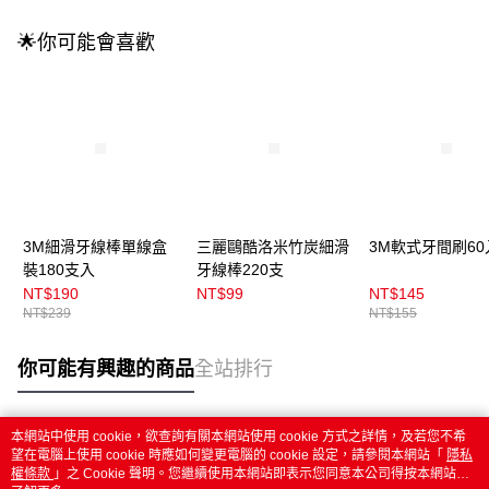
🌟你可能會喜歡
3M細滑牙線棒單線盒
三麗鷗酷洛米竹炭細滑
3M軟式牙間刷60
裝180支入
牙線棒220支
NT$190
NT$99
NT$145
NT$239
NT$155
你可能有興趣的商品
全站排行
本網站中使用 cookie，欲查詢有關本網站使用 cookie 方式之詳情，及若您不希
熱門標籤
望在電腦上使用 cookie 時應如何變更電腦的 cookie 設定，請參閱本網站「
隱私
權條款
」之 Cookie 聲明。您繼續使用本網站即表示您同意本公司得按本網站使