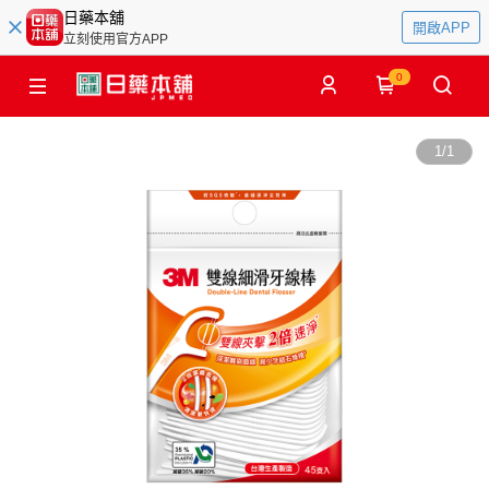
日藥本舖
開啟APP
立刻使用官方APP
0
1
/
1