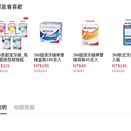
1.本服務
可能會喜歡
用戶於交
付款後7-1
款買賣價
每筆NT$1
2.基於同
資料（包
宅配
用，由本
3.完整用
每筆NT$1
付款後門
M柔韌潔牙線_馬
3M細滑牙線棒單
3M細滑牙線棒雙
3M軟式牙
每筆NT$1
龍造型超值組_
線盒裝180支入
線袋裝45支入
入裝
出
$115
NT$190
NT$49
NT$145
$129
NT$239
NT$69
NT$155
說明
相關推薦