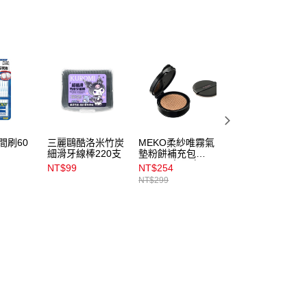
間刷60
三麗鷗酷洛米竹炭
MEKO柔紗唯霧氣
3M自黏彈性繃帶2
細滑牙線棒220支
墊粉餅補充包
吋(1入)1582
12g_02象牙白
NT$99
NT$254
NT$85
NT$299