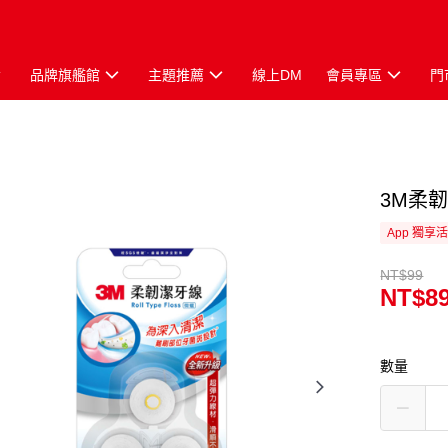
品牌旗艦館
主題推薦
線上DM
會員專區
門
3M柔
App 獨享
NT$99
NT$8
數量