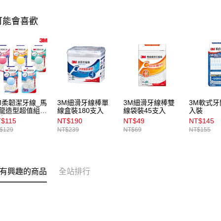
可能會喜歡
M柔韌潔牙線_馬
3M細滑牙線棒單
3M細滑牙線棒雙
3M軟式牙
龍造型超值組_
線盒裝180支入
線袋裝45支入
入裝
出
$115
NT$190
NT$49
NT$145
$129
NT$239
NT$69
NT$155
有興趣的商品
全站排行