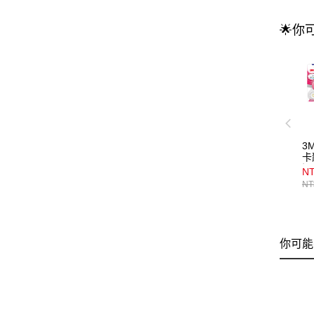
🌟你
3
卡
混
NT
NT
你可能