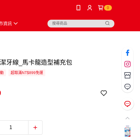
0
市資訊
韌潔牙線_馬卡龍造型補充包
活動
超取滿NT$899免運
9