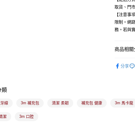
元大商
悠遊付
取貨、門
玉山商
【注意事
台新國
Google Pa
限制。網
台灣樂
全盈+PAY
務。若與
大哥付你
相關說明
商品相關分
【大哥付
ATM付款
1.本服務
生活用品
2.付款方
分享
流程，驗
完成交易
運送方式
3.實際核
4.訂單成
全家取貨
分類
消。如遇
每筆NT$1
無法說明
【繳款方
潔牙線
3m 補充包
清潔 柔韌
補充包 健康
3m 馬卡龍
付款後全
1.分期款
醒簡訊。
每筆NT$1
清潔
3m 口腔
2.透過簡
帳／街口支
7-11取貨
【注意事
每筆NT$1