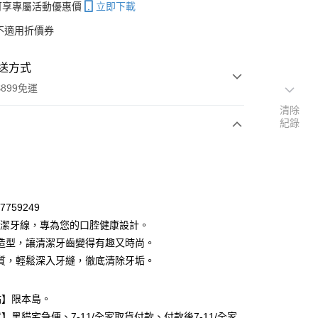
帳可享專屬活動優惠價
立即下載
不適用折價券
送方式
899免運
清除
紀錄
次付款
期付款
0 利率 每期
NT$29
21家銀行
67759249
庫商業銀行
第一商業銀行
韌潔牙線，專為您的口腔健康設計。
付款
業銀行
彰化商業銀行
造型，讓清潔牙齒變得有趣又時尚。
業儲蓄銀行
台北富邦商業銀行
質，輕鬆深入牙縫，徹底清除牙垢。
華商業銀行
兆豐國際商業銀行
小企業銀行
台中商業銀行
台灣）商業銀行
華泰商業銀行
點】限本島。
業銀行
遠東國際商業銀行
】黑貓宅急便、7-11/全家取貨付款、付款後7-11/全家