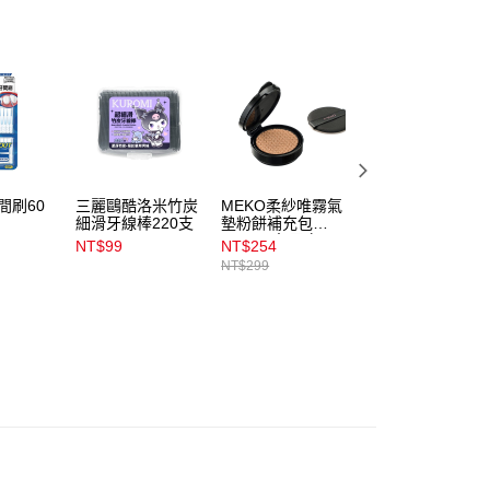
係由「台灣大哥大股份有限公司」（以下簡稱本公司）所提供，讓
易時，得透過本服務購買商品或服務，並由商店將買賣／分期付
1取貨
金債權讓與本公司後，依約使用本公司帳單繳交帳款。
00，滿NT$899(含以上)免運費
意付款使用「大哥付你分期」之契約關係目的，商店將以您的個人
含姓名、電話或地址）提供予台灣大哥大進項蒐集、處理及利
公司與您本人進行分期帳單所需資料之確認、核對及更正。
戶服務條款，請詳閱以下連結：
https://oppay.tw/userRule
00，滿NT$899(含以上)免運費
市自取
間刷60
三麗鷗酷洛米竹炭
MEKO柔紗唯霧氣
3M自黏彈性繃帶2
00，滿NT$399(含以上)免運費
細滑牙線棒220支
墊粉餅補充包
吋(1入)1582
12g_02象牙白
NT$99
NT$254
NT$85
NT$299