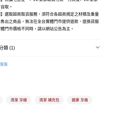
業銀行
永豐商業銀行
市自取。
業銀行
星展（台灣）商業銀行
項】選取超商取貨服務，須符合各超商規定之材積及重量
際商業銀行
中國信託商業銀行
y
路售出之商品，無法在全台實體門市提供退款、退換貨服
天信用卡公司
實體門市價格不同時，請以網站公告為主。
分期
類 (1)
你分期使用說明】
由台灣大哥大提供，台灣大哥大用戶可立即使用無須另外申請。
口腔用品
式選擇「大哥付你分期」，訂單成立後會自動跳轉到大哥付的交易
客服
證手機門號後，選擇欲分期的期數、繳款截止日，確認付款後即
。
准額度、可分期數及費用金額請依後續交易確認頁面所載為準。
立30分鐘內，如未前往確認交易或遇審核未通過，訂單將自動取
付款
「轉專審核」未通過狀況，表示未達大哥付你分期系統評分，恕
00，滿NT$899(含以上)免運費
評估內容。
式說明】
清潔 牙縫
清潔 補充包
健康 牙齒
家取貨
項不併入電信帳單，「大哥付你分期」於每月結算日後寄送繳費提
00，滿NT$899(含以上)免運費
訊連結打開帳單後，可選擇「超商條碼／台灣大直營門市／銀行轉
付／iPASS MONEY」等通路繳費。
付款
項】
00，滿NT$899(含以上)免運費