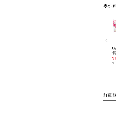
🌟你
3
卡
混
NT
NT
詳細