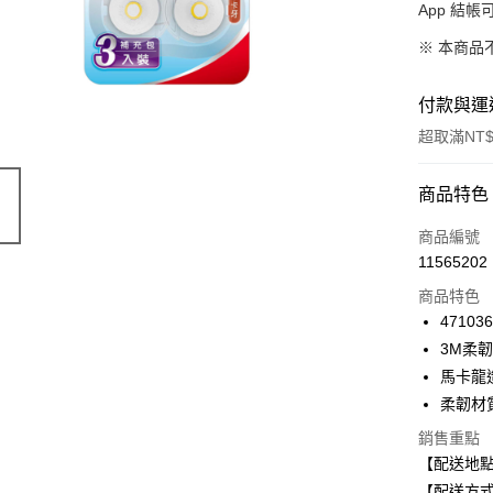
App 結
※ 本商品
付款與運
超取滿NT$
付款方式
商品特色
信用卡一
商品編號
11565202
信用卡分
商品特色
3 期 
47103
合作金
3M柔
超商取貨
華南商
馬卡龍
LINE Pay
上海商
柔韌材
國泰世
Apple Pay
銷售重點
臺灣中
匯豐（
【配送地
街口支付
聯邦商
【配送方式