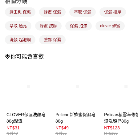
成交易。
相關分類
3.實際核准額度、可分期數及費用金額請依後續交易確認頁面所載為準。
全家取貨付款
4.訂單成立30分鐘內，如未前往確認交易或遇審核未通過，訂單將自動取
蜂王乳 保濕
蜂蜜 保濕
萃取 保濕
保濕 按摩
每筆NT$100，滿NT$899(含以上)免運費
消。如遇「轉專審核」未通過狀況，表示未達大哥付你分期系統評分，恕無
法說明評估內容。
萃取 透亮
蜂蜜 按摩
保濕 泡沫
clover 蜂蜜
付款後全家取貨
【繳款方式說明】
1.分期款項不併入電信帳單，「大哥付你分期」於每月結算日後寄送繳費提
每筆NT$100，滿NT$899(含以上)免運費
醒簡訊。
洗顏 起泡網
臉部 保濕
2.透過簡訊連結打開帳單後，可選擇「超商條碼／台灣大直營門市／銀行轉
7-11取貨付款
帳／街口支付／iPASS MONEY」等通路繳費。
每筆NT$100，滿NT$899(含以上)免運費
🌟你可能會喜歡
【注意事項】
付款後7-11取貨
1.本服務係由「台灣大哥大股份有限公司」（以下簡稱本公司）所提供，讓
用戶於交易時，得透過本服務購買商品或服務，並由商店將買賣／分期付款
每筆NT$100，滿NT$899(含以上)免運費
買賣價金債權讓與本公司後，依約使用本公司帳單繳交帳款。
2.基於同意付款使用「大哥付你分期」之契約關係目的，商店將以您的個人
宅配
資料（包含姓名、電話或地址）提供予台灣大哥大進項蒐集、處理及利用，
由本公司與您本人進行分期帳單所需資料之確認、核對及更正。
每筆NT$100，滿NT$899(含以上)免運費
3.完整用戶服務條款，請詳閱以下連結：
https://oppay.tw/userRule
付款後門市自取
CLOVER保濕洗顏皂
Pelican新蜂蜜保濕皂
Pelican積雪草修
每筆NT$100，滿NT$399(含以上)免運費
80g潤澤
80g
濕洗顏皂80g
NT$31
NT$49
NT$123
NT$49
NT$55
NT$189