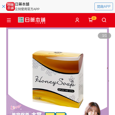
日藥本舖
開啟APP
立刻使用官方APP
0
1
/
1