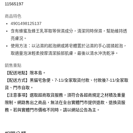
信用卡分期付款
11565197
3 期 0 利率 每期
NT$12
21家銀行
商品特色
合作金庫商業銀行
第一商業銀行
超商取貨付款
4901498125137
華南商業銀行
彰化商業銀行
含有蜂蜜及蜂王乳萃取等保濕成分，清潔同時保濕，幫助維持透
LINE Pay
上海商業儲蓄銀行
台北富邦商業銀行
國泰世華商業銀行
兆豐國際商業銀行
亮膚況。
Apple Pay
臺灣中小企業銀行
台中商業銀行
使用方法：以沾濕的起泡網或將皂體置於沾濕的手心搓揉起泡，
匯豐（台灣）商業銀行
華泰商業銀行
取適量泡沫輕柔按摩清潔臉部肌膚，最後以清水沖洗乾淨。
街口支付
聯邦商業銀行
遠東國際商業銀行
元大商業銀行
永豐商業銀行
悠遊付
銷售重點
玉山商業銀行
星展（台灣）商業銀行
【配送地點】限本島。
台新國際商業銀行
中國信託商業銀行
Google Pay
【配送方式】黑貓宅急便、7-11/全家取貨付款、付款後7-11/全家取
台灣樂天信用卡公司
全盈+PAY
貨、門市自取。
【注意事項】選取超商取貨服務，須符合各超商規定之材積及重量
大哥付你分期
限制。網路售出之商品，無法在全台實體門市提供退款、退換貨服
相關說明
務。若與實體門市價格不同時，請以網站公告為主。
【大哥付你分期使用說明】
ATM付款
1.本服務由台灣大哥大提供，台灣大哥大用戶可立即使用無須另外申請。
2.付款方式選擇「大哥付你分期」，訂單成立後會自動跳轉到大哥付的交易
流程，驗證手機門號後，選擇欲分期的期數、繳款截止日，確認付款後即完
運送方式