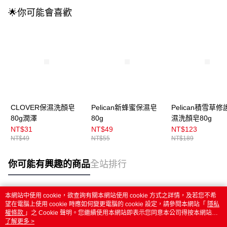
🌟你可能會喜歡
CLOVER保濕洗顏皂
Pelican新蜂蜜保濕皂
Pelican積雪草修
80g潤澤
80g
濕洗顏皂80g
NT$31
NT$49
NT$123
NT$49
NT$55
NT$189
你可能有興趣的商品
全站排行
本網站中使用 cookie，欲查詢有關本網站使用 cookie 方式之詳情，及若您不希
熱門標籤
望在電腦上使用 cookie 時應如何變更電腦的 cookie 設定，請參閱本網站「
隱私
權條款
」之 Cookie 聲明。您繼續使用本網站即表示您同意本公司得按本網站使
用條款之 Cookie 聲明使用 cookie。
了解更多 >