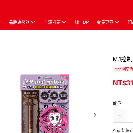
品牌旗艦館
主題推薦
線上DM
會員專區
門
MJ控制
App 獨享
NT$3
數量
App 結