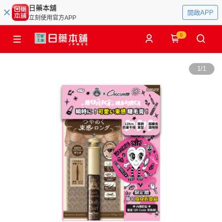
日藥本舖
開啟APP
立刻使用官方APP
0
1
/
1