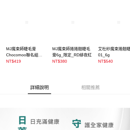
3.實際核准額度、可分期數及費用金額請依後續交易確認頁面所載為準。
全家取貨付款
4.訂單成立30分鐘內，如未前往確認交易或遇審核未通過，訂單將自動取
每筆NT$100，滿NT$899(含以上)免運費
消。如遇「轉專審核」未通過狀況，表示未達大哥付你分期系統評分，恕無
法說明評估內容。
付款後全家取貨
【繳款方式說明】
1.分期款項不併入電信帳單，「大哥付你分期」於每月結算日後寄送繳費提
每筆NT$100，滿NT$899(含以上)免運費
醒簡訊。
2.透過簡訊連結打開帳單後，可選擇「超商條碼／台灣大直營門市／銀行轉
7-11取貨付款
帳／街口支付／iPASS MONEY」等通路繳費。
每筆NT$100，滿NT$899(含以上)免運費
MJ魔束師睫毛膏
MJ魔束師捲捲翹睫毛
艾杜紗魔束捲翹
【注意事項】
Chocomoo聯名組
膏6g_限定_RD緋夜紅
01_6g
付款後7-11取貨
1.本服務係由「台灣大哥大股份有限公司」（以下簡稱本公司）所提供，讓
_BK921
NT$419
NT$380
NT$540
用戶於交易時，得透過本服務購買商品或服務，並由商店將買賣／分期付款
每筆NT$100，滿NT$899(含以上)免運費
買賣價金債權讓與本公司後，依約使用本公司帳單繳交帳款。
2.基於同意付款使用「大哥付你分期」之契約關係目的，商店將以您的個人
宅配
資料（包含姓名、電話或地址）提供予台灣大哥大進項蒐集、處理及利用，
由本公司與您本人進行分期帳單所需資料之確認、核對及更正。
每筆NT$100，滿NT$899(含以上)免運費
詳細說明
相關推薦
3.完整用戶服務條款，請詳閱以下連結：
https://oppay.tw/userRule
付款後門市自取
每筆NT$100，滿NT$399(含以上)免運費