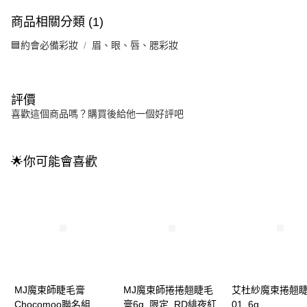
商品相關分類 (1)
🟦約會必備彩妝
眉、眼、唇、腮彩妝
評價
喜歡這個商品嗎？購買後給他一個好評吧
🌟你可能會喜歡
MJ魔束師睫毛膏
MJ魔束師捲捲翹睫毛
艾杜紗魔束捲翹
Chocomoo聯名組
膏6g_限定_RD緋夜紅
01_6g