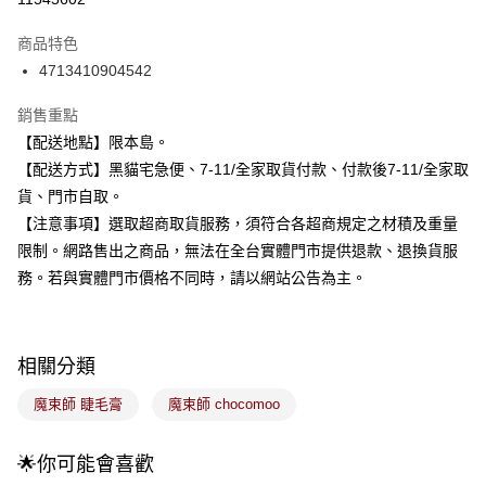
3 期 0 利率 每期
NT$139
21家銀行
商品特色
合作金庫商業銀行
第一商業銀行
超商取貨付款
4713410904542
華南商業銀行
彰化商業銀行
LINE Pay
上海商業儲蓄銀行
台北富邦商業銀行
銷售重點
國泰世華商業銀行
兆豐國際商業銀行
Apple Pay
【配送地點】限本島。
臺灣中小企業銀行
台中商業銀行
【配送方式】黑貓宅急便、7-11/全家取貨付款、付款後7-11/全家取
匯豐（台灣）商業銀行
華泰商業銀行
街口支付
聯邦商業銀行
遠東國際商業銀行
貨、門市自取。
元大商業銀行
永豐商業銀行
悠遊付
【注意事項】選取超商取貨服務，須符合各超商規定之材積及重量
玉山商業銀行
星展（台灣）商業銀行
限制。網路售出之商品，無法在全台實體門市提供退款、退換貨服
台新國際商業銀行
中國信託商業銀行
Google Pay
務。若與實體門市價格不同時，請以網站公告為主。
台灣樂天信用卡公司
全盈+PAY
大哥付你分期
相關分類
相關說明
【大哥付你分期使用說明】
魔束師 睫毛膏
魔束師 chocomoo
ATM付款
1.本服務由台灣大哥大提供，台灣大哥大用戶可立即使用無須另外申請。
2.付款方式選擇「大哥付你分期」，訂單成立後會自動跳轉到大哥付的交易
流程，驗證手機門號後，選擇欲分期的期數、繳款截止日，確認付款後即完
🌟你可能會喜歡
運送方式
成交易。