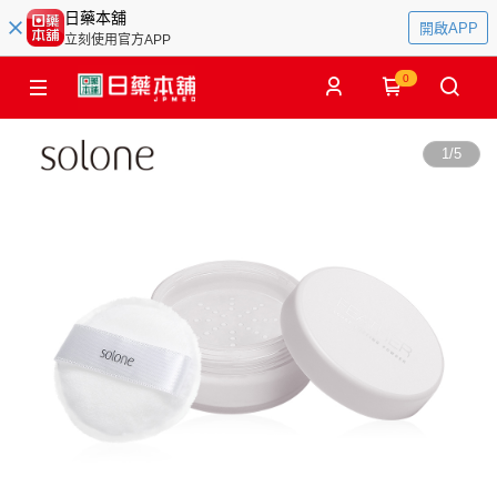
日藥本舖
開啟APP
立刻使用官方APP
0
1
/
5