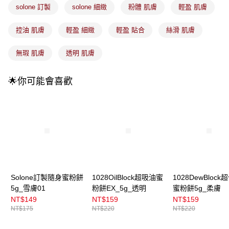
成交易。
solone 訂製
solone 細緻
粉體 肌膚
輕盈 肌膚
3.實際核准額度、可分期數及費用金額請依後續交易確認頁面所載為準。
全家取貨付款
4.訂單成立30分鐘內，如未前往確認交易或遇審核未通過，訂單將自動取
每筆NT$100，滿NT$899(含以上)免運費
消。如遇「轉專審核」未通過狀況，表示未達大哥付你分期系統評分，恕無
控油 肌膚
輕盈 細緻
輕盈 貼合
絲滑 肌膚
法說明評估內容。
付款後全家取貨
【繳款方式說明】
無瑕 肌膚
透明 肌膚
1.分期款項不併入電信帳單，「大哥付你分期」於每月結算日後寄送繳費提
每筆NT$100，滿NT$899(含以上)免運費
醒簡訊。
2.透過簡訊連結打開帳單後，可選擇「超商條碼／台灣大直營門市／銀行轉
7-11取貨付款
🌟你可能會喜歡
帳／街口支付／iPASS MONEY」等通路繳費。
每筆NT$100，滿NT$899(含以上)免運費
【注意事項】
付款後7-11取貨
1.本服務係由「台灣大哥大股份有限公司」（以下簡稱本公司）所提供，讓
用戶於交易時，得透過本服務購買商品或服務，並由商店將買賣／分期付款
每筆NT$100，滿NT$899(含以上)免運費
買賣價金債權讓與本公司後，依約使用本公司帳單繳交帳款。
2.基於同意付款使用「大哥付你分期」之契約關係目的，商店將以您的個人
宅配
資料（包含姓名、電話或地址）提供予台灣大哥大進項蒐集、處理及利用，
由本公司與您本人進行分期帳單所需資料之確認、核對及更正。
每筆NT$100，滿NT$899(含以上)免運費
3.完整用戶服務條款，請詳閱以下連結：
https://oppay.tw/userRule
付款後門市自取
Solone訂製隨身蜜粉餅
1028OilBlock超吸油蜜
1028DewBlock
5g_雪膚01
粉餅EX_5g_透明
蜜粉餅5g_柔膚
每筆NT$100，滿NT$399(含以上)免運費
NT$149
NT$159
NT$159
NT$175
NT$220
NT$220