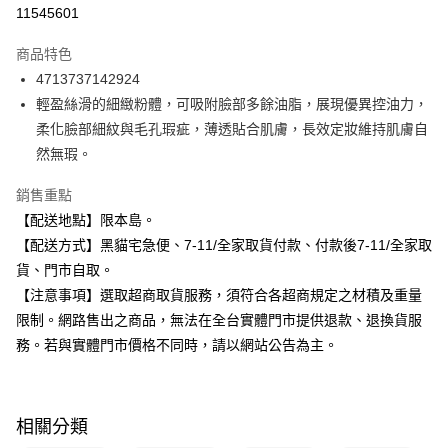
信用卡分期付款
11545601
3 期 0 利率 每期
NT$49
21家銀行
商品特色
合作金庫商業銀行
第一商業銀行
超商取貨付款
4713737142924
華南商業銀行
彰化商業銀行
輕盈絲滑的細緻粉體，可吸附臉部多餘油脂，展現優異控油力，
LINE Pay
上海商業儲蓄銀行
台北富邦商業銀行
國泰世華商業銀行
兆豐國際商業銀行
柔化臉部細紋與毛孔瑕疵，薄透貼合肌膚，長效定妝維持肌膚自
Apple Pay
臺灣中小企業銀行
台中商業銀行
然無瑕。
匯豐（台灣）商業銀行
華泰商業銀行
街口支付
聯邦商業銀行
遠東國際商業銀行
銷售重點
元大商業銀行
永豐商業銀行
悠遊付
【配送地點】限本島。
玉山商業銀行
星展（台灣）商業銀行
【配送方式】黑貓宅急便、7-11/全家取貨付款、付款後7-11/全家取
台新國際商業銀行
中國信託商業銀行
Google Pay
貨、門市自取。
台灣樂天信用卡公司
全盈+PAY
【注意事項】選取超商取貨服務，須符合各超商規定之材積及重量
限制。網路售出之商品，無法在全台實體門市提供退款、退換貨服
大哥付你分期
務。若與實體門市價格不同時，請以網站公告為主。
相關說明
【大哥付你分期使用說明】
ATM付款
1.本服務由台灣大哥大提供，台灣大哥大用戶可立即使用無須另外申請。
2.付款方式選擇「大哥付你分期」，訂單成立後會自動跳轉到大哥付的交易
相關分類
流程，驗證手機門號後，選擇欲分期的期數、繳款截止日，確認付款後即完
運送方式