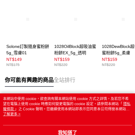
Solone訂製隨身蜜粉餅
1028OilBlock超吸油蜜
1028DewBlock
5g_雪膚01
粉餅EX_5g_透明
蜜粉餅5g_柔膚
NT$149
NT$159
NT$159
NT$175
NT$220
NT$220
你可能有興趣的商品
全站排行
本網站中使用 cookie，欲查詢有關本網站使用 cookie 方式之詳情，及若您不希
熱門標籤
望在電腦上使用 cookie 時應如何變更電腦的 cookie 設定，請參閱本網站「
隱私
權條款
」之 Cookie 聲明。您繼續使用本網站即表示您同意本公司得按本網站使
用條款之 Cookie 聲明使用 cookie。
了解更多 >
我知道了