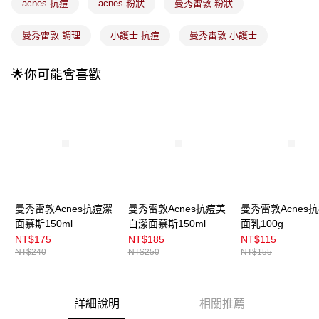
流程，驗證手機門號後，選擇欲分期的期數、繳款截止日，確認付款後即完
acnes 抗痘
acnes 粉狀
曼秀雷敦 粉狀
運送方式
成交易。
3.實際核准額度、可分期數及費用金額請依後續交易確認頁面所載為準。
全家取貨付款
曼秀雷敦 調理
小護士 抗痘
曼秀雷敦 小護士
4.訂單成立30分鐘內，如未前往確認交易或遇審核未通過，訂單將自動取
每筆NT$100，滿NT$899(含以上)免運費
消。如遇「轉專審核」未通過狀況，表示未達大哥付你分期系統評分，恕無
法說明評估內容。
🌟你可能會喜歡
付款後全家取貨
【繳款方式說明】
1.分期款項不併入電信帳單，「大哥付你分期」於每月結算日後寄送繳費提
每筆NT$100，滿NT$899(含以上)免運費
醒簡訊。
2.透過簡訊連結打開帳單後，可選擇「超商條碼／台灣大直營門市／銀行轉
7-11取貨付款
帳／街口支付／iPASS MONEY」等通路繳費。
每筆NT$100，滿NT$899(含以上)免運費
【注意事項】
付款後7-11取貨
1.本服務係由「台灣大哥大股份有限公司」（以下簡稱本公司）所提供，讓
用戶於交易時，得透過本服務購買商品或服務，並由商店將買賣／分期付款
每筆NT$100，滿NT$899(含以上)免運費
買賣價金債權讓與本公司後，依約使用本公司帳單繳交帳款。
2.基於同意付款使用「大哥付你分期」之契約關係目的，商店將以您的個人
曼秀雷敦Acnes抗痘潔
曼秀雷敦Acnes抗痘美
曼秀雷敦Acnes
宅配
資料（包含姓名、電話或地址）提供予台灣大哥大進項蒐集、處理及利用，
面慕斯150ml
白潔面慕斯150ml
面乳100g
由本公司與您本人進行分期帳單所需資料之確認、核對及更正。
每筆NT$100，滿NT$899(含以上)免運費
NT$175
NT$185
NT$115
3.完整用戶服務條款，請詳閱以下連結：
https://oppay.tw/userRule
NT$240
NT$250
NT$155
付款後門市自取
每筆NT$100，滿NT$399(含以上)免運費
詳細說明
相關推薦