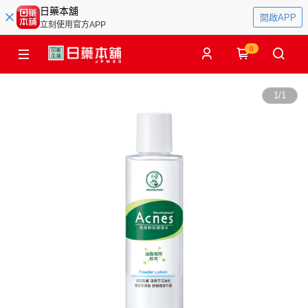
日藥本舖
開啟APP
立刻使用官方APP
0
1
/
1