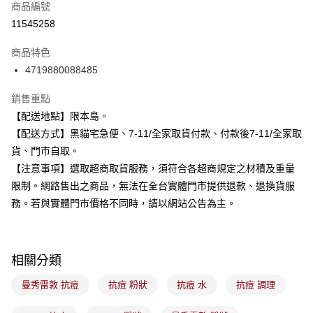
商品編號
信用卡分期付款
11545258
3 期 0 利率 每期
NT$58
21家銀行
商品特色
合作金庫商業銀行
第一商業銀行
超商取貨付款
4719880088485
華南商業銀行
彰化商業銀行
LINE Pay
上海商業儲蓄銀行
台北富邦商業銀行
銷售重點
國泰世華商業銀行
兆豐國際商業銀行
Apple Pay
【配送地點】限本島。
臺灣中小企業銀行
台中商業銀行
【配送方式】黑貓宅急便、7-11/全家取貨付款、付款後7-11/全家取
匯豐（台灣）商業銀行
華泰商業銀行
街口支付
聯邦商業銀行
遠東國際商業銀行
貨、門市自取。
元大商業銀行
永豐商業銀行
悠遊付
【注意事項】選取超商取貨服務，須符合各超商規定之材積及重量
玉山商業銀行
星展（台灣）商業銀行
限制。網路售出之商品，無法在全台實體門市提供退款、退換貨服
台新國際商業銀行
中國信託商業銀行
Google Pay
務。若與實體門市價格不同時，請以網站公告為主。
台灣樂天信用卡公司
全盈+PAY
大哥付你分期
相關分類
相關說明
【大哥付你分期使用說明】
曼秀雷敦 抗痘
抗痘 粉狀
抗痘 水
抗痘 調理
ATM付款
1.本服務由台灣大哥大提供，台灣大哥大用戶可立即使用無須另外申請。
2.付款方式選擇「大哥付你分期」，訂單成立後會自動跳轉到大哥付的交易