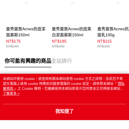
曼秀雷敦Acnes抗痘潔
曼秀雷敦Acnes抗痘美
曼秀雷敦Acnes
面慕斯150ml
白潔面慕斯150ml
面乳100g
NT$175
NT$185
NT$115
NT$240
NT$250
NT$155
你可能有興趣的商品
全站排行
本網站中使用 cookie，欲查詢有關本網站使用 cookie 方式之詳情，及若您不希
熱門標籤
望在電腦上使用 cookie 時應如何變更電腦的 cookie 設定，請參閱本網站「
隱私
權條款
」之 Cookie 聲明。您繼續使用本網站即表示您同意本公司得按本網站使
用條款之 Cookie 聲明使用 cookie。
了解更多 >
我知道了