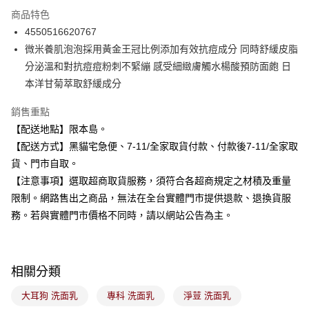
3 期 0 利率 每期
NT$33
21家銀行
商品特色
合作金庫商業銀行
第一商業銀行
超商取貨付款
4550516620767
華南商業銀行
彰化商業銀行
微米養肌泡泡採用黃金王冠比例添加有效抗痘成分 同時舒緩皮脂
LINE Pay
上海商業儲蓄銀行
台北富邦商業銀行
國泰世華商業銀行
兆豐國際商業銀行
分泌溫和對抗痘痘粉刺不緊繃 感受細緻膚觸水楊酸預防面皰 日
Apple Pay
臺灣中小企業銀行
台中商業銀行
本洋甘菊萃取舒緩成分
匯豐（台灣）商業銀行
華泰商業銀行
街口支付
聯邦商業銀行
遠東國際商業銀行
銷售重點
元大商業銀行
永豐商業銀行
悠遊付
【配送地點】限本島。
玉山商業銀行
星展（台灣）商業銀行
【配送方式】黑貓宅急便、7-11/全家取貨付款、付款後7-11/全家取
台新國際商業銀行
中國信託商業銀行
Google Pay
貨、門市自取。
台灣樂天信用卡公司
全盈+PAY
【注意事項】選取超商取貨服務，須符合各超商規定之材積及重量
限制。網路售出之商品，無法在全台實體門市提供退款、退換貨服
大哥付你分期
務。若與實體門市價格不同時，請以網站公告為主。
相關說明
【大哥付你分期使用說明】
ATM付款
1.本服務由台灣大哥大提供，台灣大哥大用戶可立即使用無須另外申請。
2.付款方式選擇「大哥付你分期」，訂單成立後會自動跳轉到大哥付的交易
相關分類
流程，驗證手機門號後，選擇欲分期的期數、繳款截止日，確認付款後即完
運送方式
成交易。
大耳狗 洗面乳
專科 洗面乳
淨荳 洗面乳
3.實際核准額度、可分期數及費用金額請依後續交易確認頁面所載為準。
全家取貨付款