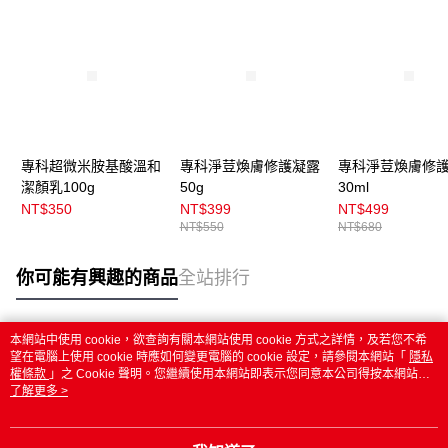
專科超微米胺基酸溫和
專科淨荳煥膚修護凝露
專科淨荳煥膚修
潔顏乳100g
50g
30ml
NT$350
NT$399
NT$499
NT$550
NT$680
你可能有興趣的商品
全站排行
本網站中使用 cookie，欲查詢有關本網站使用 cookie 方式之詳情，及若您不希
熱門標籤
望在電腦上使用 cookie 時應如何變更電腦的 cookie 設定，請參閱本網站「
隱私
權條款
」之 Cookie 聲明。您繼續使用本網站即表示您同意本公司得按本網站使
用條款之 Cookie 聲明使用 cookie。
了解更多 >