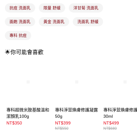
4.訂單成立30分鐘內，如未前往確認交易或遇審核未通過，訂單將自動取
每筆NT$100，滿NT$899(含以上)免運費
消。如遇「轉專審核」未通過狀況，表示未達大哥付你分期系統評分，恕無
抗痘 洗面乳
限量 舒緩
洋甘菊 洗面乳
法說明評估內容。
付款後全家取貨
【繳款方式說明】
面皰 洗面乳
黃金 洗面乳
洗面乳 舒緩
1.分期款項不併入電信帳單，「大哥付你分期」於每月結算日後寄送繳費提
每筆NT$100，滿NT$899(含以上)免運費
醒簡訊。
2.透過簡訊連結打開帳單後，可選擇「超商條碼／台灣大直營門市／銀行轉
專科 抗痘
7-11取貨付款
帳／街口支付／iPASS MONEY」等通路繳費。
每筆NT$100，滿NT$899(含以上)免運費
【注意事項】
🌟你可能會喜歡
付款後7-11取貨
1.本服務係由「台灣大哥大股份有限公司」（以下簡稱本公司）所提供，讓
用戶於交易時，得透過本服務購買商品或服務，並由商店將買賣／分期付款
每筆NT$100，滿NT$899(含以上)免運費
買賣價金債權讓與本公司後，依約使用本公司帳單繳交帳款。
2.基於同意付款使用「大哥付你分期」之契約關係目的，商店將以您的個人
宅配
資料（包含姓名、電話或地址）提供予台灣大哥大進項蒐集、處理及利用，
由本公司與您本人進行分期帳單所需資料之確認、核對及更正。
每筆NT$100，滿NT$899(含以上)免運費
3.完整用戶服務條款，請詳閱以下連結：
https://oppay.tw/userRule
付款後門市自取
每筆NT$100，滿NT$399(含以上)免運費
專科超微米胺基酸溫和
專科淨荳煥膚修護凝露
專科淨荳煥膚修
潔顏乳100g
50g
30ml
NT$350
NT$399
NT$499
NT$550
NT$680