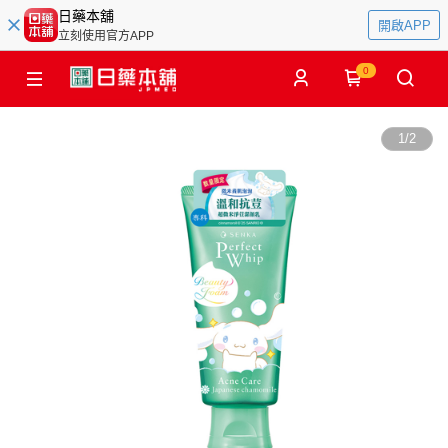
日藥本舖
開啟APP
立刻使用官方APP
0
1
/
2