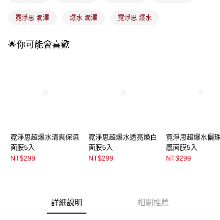
成交易。
3.實際核准額度、可分期數及費用金額請依後續交易確認頁面所載為準。
全家取貨付款
霓淨思 潤澤
爆水 潤澤
霓淨思 爆水
4.訂單成立30分鐘內，如未前往確認交易或遇審核未通過，訂單將自動取
每筆NT$100，滿NT$899(含以上)免運費
消。如遇「轉專審核」未通過狀況，表示未達大哥付你分期系統評分，恕無
法說明評估內容。
🌟你可能會喜歡
付款後全家取貨
【繳款方式說明】
1.分期款項不併入電信帳單，「大哥付你分期」於每月結算日後寄送繳費提
每筆NT$100，滿NT$899(含以上)免運費
醒簡訊。
2.透過簡訊連結打開帳單後，可選擇「超商條碼／台灣大直營門市／銀行轉
7-11取貨付款
帳／街口支付／iPASS MONEY」等通路繳費。
每筆NT$100，滿NT$899(含以上)免運費
【注意事項】
付款後7-11取貨
1.本服務係由「台灣大哥大股份有限公司」（以下簡稱本公司）所提供，讓
用戶於交易時，得透過本服務購買商品或服務，並由商店將買賣／分期付款
每筆NT$100，滿NT$899(含以上)免運費
買賣價金債權讓與本公司後，依約使用本公司帳單繳交帳款。
2.基於同意付款使用「大哥付你分期」之契約關係目的，商店將以您的個人
霓淨思超爆水清爽保濕
霓淨思超爆水透亮煥白
霓淨思超爆水儷
宅配
資料（包含姓名、電話或地址）提供予台灣大哥大進項蒐集、處理及利用，
面膜5入
面膜5入
感面膜5入
由本公司與您本人進行分期帳單所需資料之確認、核對及更正。
每筆NT$100，滿NT$899(含以上)免運費
NT$299
NT$299
NT$299
3.完整用戶服務條款，請詳閱以下連結：
https://oppay.tw/userRule
付款後門市自取
每筆NT$100，滿NT$399(含以上)免運費
詳細說明
相關推薦