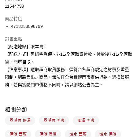
信用卡分期付款
11544799
3 期 0 利率 每期
NT$99
21家銀行
商品特色
合作金庫商業銀行
第一商業銀行
超商取貨付款
4713233598799
華南商業銀行
彰化商業銀行
LINE Pay
上海商業儲蓄銀行
台北富邦商業銀行
銷售重點
國泰世華商業銀行
兆豐國際商業銀行
Apple Pay
【配送地點】限本島。
臺灣中小企業銀行
台中商業銀行
【配送方式】黑貓宅急便、7-11/全家取貨付款、付款後7-11/全家取
匯豐（台灣）商業銀行
華泰商業銀行
街口支付
聯邦商業銀行
遠東國際商業銀行
貨、門市自取。
元大商業銀行
永豐商業銀行
悠遊付
【注意事項】選取超商取貨服務，須符合各超商規定之材積及重量
玉山商業銀行
星展（台灣）商業銀行
限制。網路售出之商品，無法在全台實體門市提供退款、退換貨服
台新國際商業銀行
中國信託商業銀行
Google Pay
務。若與實體門市價格不同時，請以網站公告為主。
台灣樂天信用卡公司
全盈+PAY
大哥付你分期
相關分類
相關說明
【大哥付你分期使用說明】
霓淨思 保濕
霓淨思 面膜
潤澤 面膜
ATM付款
1.本服務由台灣大哥大提供，台灣大哥大用戶可立即使用無須另外申請。
2.付款方式選擇「大哥付你分期」，訂單成立後會自動跳轉到大哥付的交易
流程，驗證手機門號後，選擇欲分期的期數、繳款截止日，確認付款後即完
保濕 面膜
保濕 潤澤
爆水 面膜
爆水 保濕
運送方式