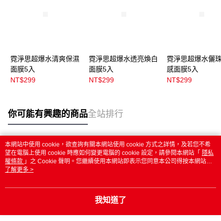
霓淨思超爆水清爽保濕
霓淨思超爆水透亮煥白
霓淨思超爆水儷
面膜5入
面膜5入
感面膜5入
NT$299
NT$299
NT$299
你可能有興趣的商品
全站排行
本網站中使用 cookie，欲查詢有關本網站使用 cookie 方式之詳情，及若您不希
熱門標籤
望在電腦上使用 cookie 時應如何變更電腦的 cookie 設定，請參閱本網站「
隱私
權條款
」之 Cookie 聲明。您繼續使用本網站即表示您同意本公司得按本網站使
用條款之 Cookie 聲明使用 cookie。
了解更多 >
我知道了