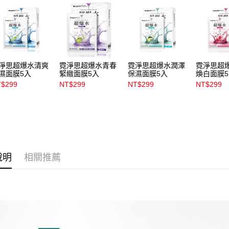
【注意事
每筆NT$1
1.本服務
用戶於交
付款後7-1
款買賣價
每筆NT$1
2.基於同
資料（包
宅配
用，由本
淨思超爆水清爽
霓淨思超爆水青春
霓淨思超爆水潤澤
霓淨思超
3.完整用
每筆NT$1
濕面膜5入
緊緻面膜5入
保濕面膜5入
煥白面膜
$299
NT$299
NT$299
NT$299
付款後門
每筆NT$1
說明
相關推薦