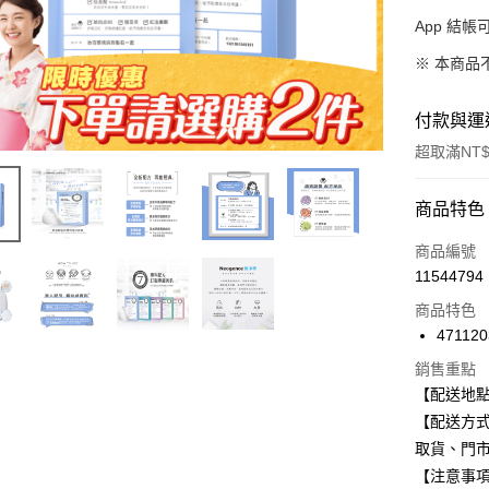
App 結
※ 本商品
付款與運
超取滿NT$
付款方式
商品特色
信用卡一
商品編號
11544794
信用卡分
商品特色
3 期 
471120
合作金
超商取貨
銷售重點
華南商
【配送地
LINE Pay
上海商
【配送方式
國泰世
Apple Pay
取貨、門
臺灣中
匯豐（
【注意事
街口支付