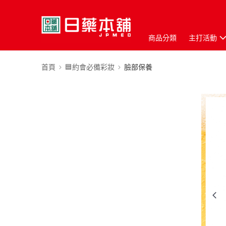
商品分類
主打活動
首頁
🟦約會必備彩妝
臉部保養