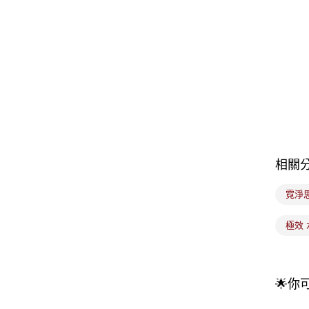
相關
霓淨
極效 
🌟你