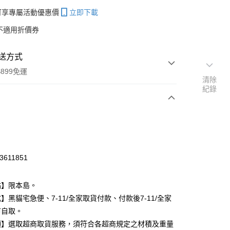
帳可享專屬活動優惠價
立即下載
不適用折價券
送方式
899免運
清除
紀錄
次付款
期付款
0 利率 每期
NT$99
21家銀行
3611851
庫商業銀行
第一商業銀行
付款
業銀行
彰化商業銀行
點】限本島。
業儲蓄銀行
台北富邦商業銀行
】黑貓宅急便、7-11/全家取貨付款、付款後7-11/全家
華商業銀行
兆豐國際商業銀行
市自取。
小企業銀行
台中商業銀行
台灣）商業銀行
華泰商業銀行
項】選取超商取貨服務，須符合各超商規定之材積及重量