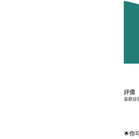
評價
喜歡這
🌟你