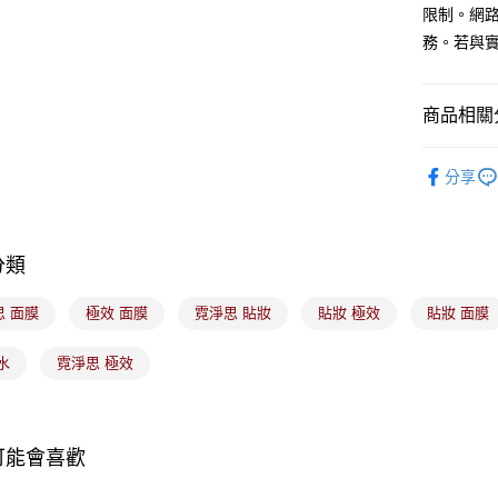
聯邦商
限制。網
元大商
悠遊付
務。若與
玉山商
台新國
Google Pa
台灣樂
商品相關分
全盈+PAY
🟦約會必
大哥付你
分享
相關說明
🟦多件組
【大哥付
ATM付款
1.本服務
2.付款方
分類
流程，驗
完成交易
運送方式
3.實際核
思 面膜
極效 面膜
霓淨思 貼妝
貼妝 極效
貼妝 面膜
4.訂單成
全家取貨
消。如遇
水
霓淨思 極效
每筆NT$1
無法說明
【繳款方
付款後全
1.分期款
醒簡訊。
每筆NT$1
2.透過簡
可能會喜歡
帳／街口支
7-11取貨