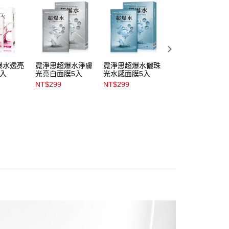
項】
00，滿NT$899(含以上)免運費
係由「台灣大哥大股份有限公司」（以下簡稱本公司）所提供，讓
易時，得透過本服務購買商品或服務，並由商店將買賣／分期付
1取貨
金債權讓與本公司後，依約使用本公司帳單繳交帳款。
00，滿NT$899(含以上)免運費
意付款使用「大哥付你分期」之契約關係目的，商店將以您的個人
含姓名、電話或地址）提供予台灣大哥大進項蒐集、處理及利
公司與您本人進行分期帳單所需資料之確認、核對及更正。
爆水透亮
霓淨思超爆水淨膚
霓淨思超爆水儷珠
霓淨思超爆水鳳凰
戶服務條款，請詳閱以下連結：
https://oppay.tw/userRule
00，滿NT$899(含以上)免運費
5入
光亮白面膜5入
光水感面膜5入
聚能緊緻面膜5入
NT$299
NT$299
NT$299
市自取
00，滿NT$399(含以上)免運費