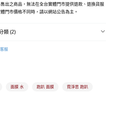
業銀行
遠東國際商業銀行
路售出之商品，無法在全台實體門市提供退款、退換貨服
業銀行
永豐商業銀行
實體門市價格不同時，請以網站公告為主。
業銀行
星展（台灣）商業銀行
際商業銀行
中國信託商業銀行
y
天信用卡公司
類 (2)
備彩妝
臉部保養
分期
客服
合優惠
▪️買1送1
你分期使用說明】
由台灣大哥大提供，台灣大哥大用戶可立即使用無須另外申請。
式選擇「大哥付你分期」，訂單成立後會自動跳轉到大哥付的交易
證手機門號後，選擇欲分期的期數、繳款截止日，確認付款後即
。
准額度、可分期數及費用金額請依後續交易確認頁面所載為準。
面膜 水
跑趴 面膜
霓淨思 跑趴
立30分鐘內，如未前往確認交易或遇審核未通過，訂單將自動取
付款
「轉專審核」未通過狀況，表示未達大哥付你分期系統評分，恕
00，滿NT$899(含以上)免運費
評估內容。
式說明】
家取貨
項不併入電信帳單，「大哥付你分期」於每月結算日後寄送繳費提
00，滿NT$899(含以上)免運費
訊連結打開帳單後，可選擇「超商條碼／台灣大直營門市／銀行轉
付／iPASS MONEY」等通路繳費。
付款