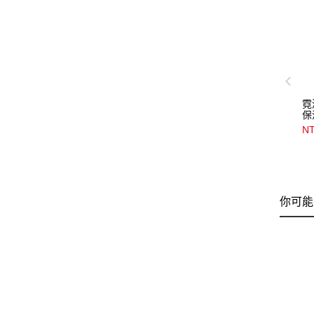
霓
保
NT
你可能