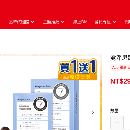
品牌旗艦館
主題推薦
線上DM
會員專區
門
霓淨思
App 獨享
NT$2
數量