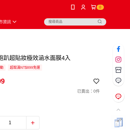
0
市資訊
跑趴超貼妝極效涵水面膜4入
活動
超取滿NT$899免運
99
已賣出：0件