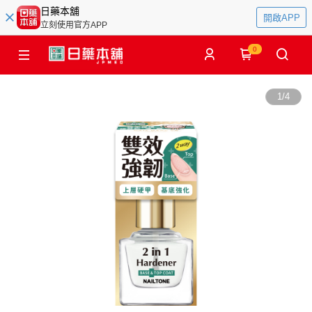
日藥本舖
開啟APP
立刻使用官方APP
0
1
/
4