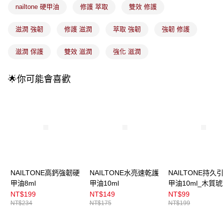
成交易。
nailtone 硬甲油
修護 萃取
雙效 修護
3.實際核准額度、可分期數及費用金額請依後續交易確認頁面所載為準。
全家取貨付款
4.訂單成立30分鐘內，如未前往確認交易或遇審核未通過，訂單將自動取
每筆NT$100，滿NT$899(含以上)免運費
消。如遇「轉專審核」未通過狀況，表示未達大哥付你分期系統評分，恕無
滋潤 強韌
修護 滋潤
萃取 強韌
強韌 修護
法說明評估內容。
付款後全家取貨
【繳款方式說明】
滋潤 保護
雙效 滋潤
強化 滋潤
1.分期款項不併入電信帳單，「大哥付你分期」於每月結算日後寄送繳費提
每筆NT$100，滿NT$899(含以上)免運費
醒簡訊。
2.透過簡訊連結打開帳單後，可選擇「超商條碼／台灣大直營門市／銀行轉
7-11取貨付款
🌟你可能會喜歡
帳／街口支付／iPASS MONEY」等通路繳費。
每筆NT$100，滿NT$899(含以上)免運費
【注意事項】
付款後7-11取貨
1.本服務係由「台灣大哥大股份有限公司」（以下簡稱本公司）所提供，讓
用戶於交易時，得透過本服務購買商品或服務，並由商店將買賣／分期付款
每筆NT$100，滿NT$899(含以上)免運費
買賣價金債權讓與本公司後，依約使用本公司帳單繳交帳款。
2.基於同意付款使用「大哥付你分期」之契約關係目的，商店將以您的個人
宅配
資料（包含姓名、電話或地址）提供予台灣大哥大進項蒐集、處理及利用，
由本公司與您本人進行分期帳單所需資料之確認、核對及更正。
每筆NT$100，滿NT$899(含以上)免運費
3.完整用戶服務條款，請詳閱以下連結：
https://oppay.tw/userRule
付款後門市自取
NAILTONE高鈣強韌硬
NAILTONE水亮速乾護
NAILTONE持久
甲油8ml
甲油10ml
甲油10ml_木質
每筆NT$100，滿NT$399(含以上)免運費
NT$199
NT$149
NT$99
NT$234
NT$175
NT$199