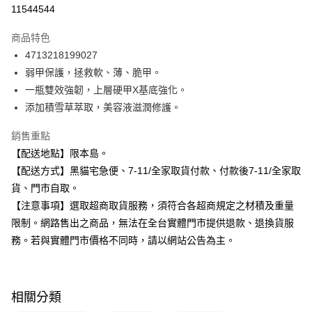
信用卡分期付款
11544544
3 期 0 利率 每期
NT$66
21家銀行
商品特色
合作金庫商業銀行
第一商業銀行
超商取貨付款
4713218199027
華南商業銀行
彰化商業銀行
弱甲保護，拯救軟、薄、脆甲。
LINE Pay
上海商業儲蓄銀行
台北富邦商業銀行
國泰世華商業銀行
兆豐國際商業銀行
一瓶雙效強韌，上層硬甲X基底強化。
Apple Pay
臺灣中小企業銀行
台中商業銀行
添加積雪草萃取，美容液滋潤修護。
匯豐（台灣）商業銀行
華泰商業銀行
街口支付
聯邦商業銀行
遠東國際商業銀行
銷售重點
元大商業銀行
永豐商業銀行
悠遊付
【配送地點】限本島。
玉山商業銀行
星展（台灣）商業銀行
【配送方式】黑貓宅急便、7-11/全家取貨付款、付款後7-11/全家取
台新國際商業銀行
中國信託商業銀行
Google Pay
貨、門市自取。
台灣樂天信用卡公司
全盈+PAY
【注意事項】選取超商取貨服務，須符合各超商規定之材積及重量
限制。網路售出之商品，無法在全台實體門市提供退款、退換貨服
大哥付你分期
務。若與實體門市價格不同時，請以網站公告為主。
相關說明
【大哥付你分期使用說明】
ATM付款
1.本服務由台灣大哥大提供，台灣大哥大用戶可立即使用無須另外申請。
2.付款方式選擇「大哥付你分期」，訂單成立後會自動跳轉到大哥付的交易
相關分類
流程，驗證手機門號後，選擇欲分期的期數、繳款截止日，確認付款後即完
運送方式