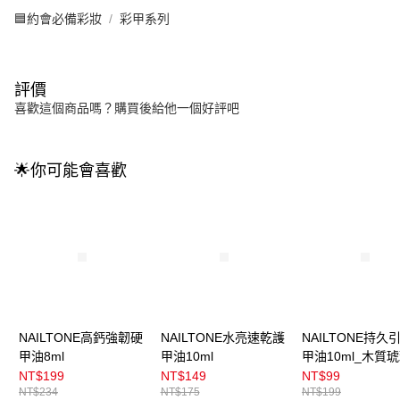
🟦約會必備彩妝
彩甲系列
評價
喜歡這個商品嗎？購買後給他一個好評吧
🌟你可能會喜歡
NAILTONE高鈣強韌硬
NAILTONE水亮速乾護
NAILTONE持久
甲油8ml
甲油10ml
甲油10ml_木質
NT$199
NT$149
NT$99
NT$234
NT$175
NT$199