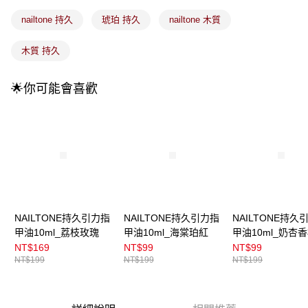
成交易。
3.實際核准額度、可分期數及費用金額請依後續交易確認頁面所載為準。
全家取貨付款
nailtone 持久
琥珀 持久
nailtone 木質
4.訂單成立30分鐘內，如未前往確認交易或遇審核未通過，訂單將自動取
每筆NT$100，滿NT$899(含以上)免運費
消。如遇「轉專審核」未通過狀況，表示未達大哥付你分期系統評分，恕無
法說明評估內容。
木質 持久
付款後全家取貨
【繳款方式說明】
1.分期款項不併入電信帳單，「大哥付你分期」於每月結算日後寄送繳費提
每筆NT$100，滿NT$899(含以上)免運費
🌟你可能會喜歡
醒簡訊。
2.透過簡訊連結打開帳單後，可選擇「超商條碼／台灣大直營門市／銀行轉
7-11取貨付款
帳／街口支付／iPASS MONEY」等通路繳費。
每筆NT$100，滿NT$899(含以上)免運費
【注意事項】
付款後7-11取貨
1.本服務係由「台灣大哥大股份有限公司」（以下簡稱本公司）所提供，讓
用戶於交易時，得透過本服務購買商品或服務，並由商店將買賣／分期付款
每筆NT$100，滿NT$899(含以上)免運費
買賣價金債權讓與本公司後，依約使用本公司帳單繳交帳款。
2.基於同意付款使用「大哥付你分期」之契約關係目的，商店將以您的個人
宅配
資料（包含姓名、電話或地址）提供予台灣大哥大進項蒐集、處理及利用，
由本公司與您本人進行分期帳單所需資料之確認、核對及更正。
每筆NT$100，滿NT$899(含以上)免運費
NAILTONE持久引力指
NAILTONE持久引力指
NAILTONE持久
3.完整用戶服務條款，請詳閱以下連結：
https://oppay.tw/userRule
甲油10ml_荔枝玫瑰
甲油10ml_海棠珀紅
甲油10ml_奶杏
付款後門市自取
NT$169
NT$99
NT$99
每筆NT$100，滿NT$399(含以上)免運費
NT$199
NT$199
NT$199