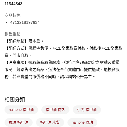
信用卡分期付款
11544543
3 期 0 利率 每期
NT$33
21家銀行
商品特色
合作金庫商業銀行
第一商業銀行
超商取貨付款
4713218197634
華南商業銀行
彰化商業銀行
LINE Pay
上海商業儲蓄銀行
台北富邦商業銀行
銷售重點
國泰世華商業銀行
兆豐國際商業銀行
Apple Pay
【配送地點】限本島。
臺灣中小企業銀行
台中商業銀行
【配送方式】黑貓宅急便、7-11/全家取貨付款、付款後7-11/全家取
匯豐（台灣）商業銀行
華泰商業銀行
街口支付
聯邦商業銀行
遠東國際商業銀行
貨、門市自取。
元大商業銀行
永豐商業銀行
悠遊付
【注意事項】選取超商取貨服務，須符合各超商規定之材積及重量
玉山商業銀行
星展（台灣）商業銀行
限制。網路售出之商品，無法在全台實體門市提供退款、退換貨服
台新國際商業銀行
中國信託商業銀行
Google Pay
務。若與實體門市價格不同時，請以網站公告為主。
台灣樂天信用卡公司
全盈+PAY
大哥付你分期
相關分類
相關說明
【大哥付你分期使用說明】
nailtone 指甲油
指甲油 持久
引力 指甲油
ATM付款
1.本服務由台灣大哥大提供，台灣大哥大用戶可立即使用無須另外申請。
2.付款方式選擇「大哥付你分期」，訂單成立後會自動跳轉到大哥付的交易
流程，驗證手機門號後，選擇欲分期的期數、繳款截止日，確認付款後即完
琥珀 指甲油
指甲油 木質
nailtone 琥珀
運送方式