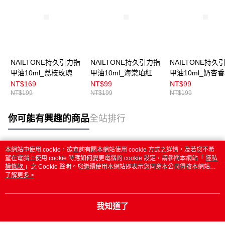
NAILTONE持久引力指
NAILTONE持久引力指
NAILTONE持久
甲油10ml_荔枝玫瑰
甲油10ml_海棠珀紅
甲油10ml_奶杏
NT$169
NT$99
NT$99
NT$199
NT$199
NT$199
你可能有興趣的商品
全站排行
本網站中使用 cookie，欲查詢有關本網站使用 cookie 方式之詳情，及若您不希
熱門標籤
望在電腦上使用 cookie 時應如何變更電腦的 cookie 設定，請參閱本網站「
隱私
權條款
」之 Cookie 聲明。您繼續使用本網站即表示您同意本公司得按本網站使
用條款之 Cookie 聲明使用 cookie。
了解更多 >
我知道了