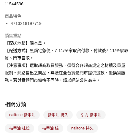
信用卡分期付款
11544536
3 期 0 利率 每期
NT$56
21家銀行
商品特色
合作金庫商業銀行
第一商業銀行
超商取貨付款
4713218197719
華南商業銀行
彰化商業銀行
LINE Pay
上海商業儲蓄銀行
台北富邦商業銀行
銷售重點
國泰世華商業銀行
兆豐國際商業銀行
Apple Pay
【配送地點】限本島。
臺灣中小企業銀行
台中商業銀行
【配送方式】黑貓宅急便、7-11/全家取貨付款、付款後7-11/全家取
匯豐（台灣）商業銀行
華泰商業銀行
街口支付
聯邦商業銀行
遠東國際商業銀行
貨、門市自取。
元大商業銀行
永豐商業銀行
悠遊付
【注意事項】選取超商取貨服務，須符合各超商規定之材積及重量
玉山商業銀行
星展（台灣）商業銀行
限制。網路售出之商品，無法在全台實體門市提供退款、退換貨服
台新國際商業銀行
中國信託商業銀行
Google Pay
務。若與實體門市價格不同時，請以網站公告為主。
台灣樂天信用卡公司
全盈+PAY
大哥付你分期
相關分類
相關說明
【大哥付你分期使用說明】
nailtone 指甲油
指甲油 持久
引力 指甲油
ATM付款
1.本服務由台灣大哥大提供，台灣大哥大用戶可立即使用無須另外申請。
2.付款方式選擇「大哥付你分期」，訂單成立後會自動跳轉到大哥付的交易
流程，驗證手機門號後，選擇欲分期的期數、繳款截止日，確認付款後即完
指甲油 杜松
指甲油 綠
nailtone 持久
運送方式