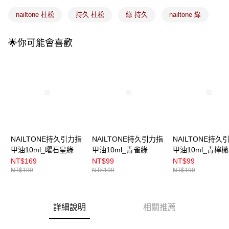
成交易。
3.實際核准額度、可分期數及費用金額請依後續交易確認頁面所載為準。
全家取貨付款
nailtone 杜松
持久 杜松
綠 持久
nailtone 綠
4.訂單成立30分鐘內，如未前往確認交易或遇審核未通過，訂單將自動取
每筆NT$100，滿NT$899(含以上)免運費
消。如遇「轉專審核」未通過狀況，表示未達大哥付你分期系統評分，恕無
法說明評估內容。
🌟你可能會喜歡
付款後全家取貨
【繳款方式說明】
1.分期款項不併入電信帳單，「大哥付你分期」於每月結算日後寄送繳費提
每筆NT$100，滿NT$899(含以上)免運費
醒簡訊。
2.透過簡訊連結打開帳單後，可選擇「超商條碼／台灣大直營門市／銀行轉
7-11取貨付款
帳／街口支付／iPASS MONEY」等通路繳費。
每筆NT$100，滿NT$899(含以上)免運費
【注意事項】
付款後7-11取貨
1.本服務係由「台灣大哥大股份有限公司」（以下簡稱本公司）所提供，讓
用戶於交易時，得透過本服務購買商品或服務，並由商店將買賣／分期付款
每筆NT$100，滿NT$899(含以上)免運費
買賣價金債權讓與本公司後，依約使用本公司帳單繳交帳款。
2.基於同意付款使用「大哥付你分期」之契約關係目的，商店將以您的個人
NAILTONE持久引力指
NAILTONE持久引力指
NAILTONE持久
宅配
資料（包含姓名、電話或地址）提供予台灣大哥大進項蒐集、處理及利用，
甲油10ml_曜石星綠
甲油10ml_青雀綠
甲油10ml_青檸
由本公司與您本人進行分期帳單所需資料之確認、核對及更正。
每筆NT$100，滿NT$899(含以上)免運費
NT$169
NT$99
NT$99
3.完整用戶服務條款，請詳閱以下連結：
https://oppay.tw/userRule
NT$199
NT$199
NT$199
付款後門市自取
每筆NT$100，滿NT$399(含以上)免運費
詳細說明
相關推薦