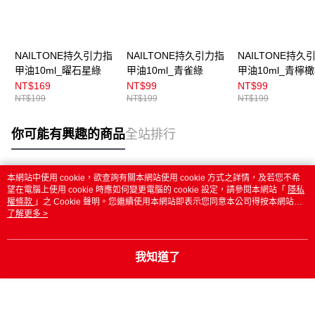
NAILTONE持久引力指
NAILTONE持久引力指
NAILTONE持久
甲油10ml_曜石星綠
甲油10ml_青雀綠
甲油10ml_青檸
NT$169
NT$99
NT$99
NT$199
NT$199
NT$199
你可能有興趣的商品
全站排行
本網站中使用 cookie，欲查詢有關本網站使用 cookie 方式之詳情，及若您不希
熱門標籤
望在電腦上使用 cookie 時應如何變更電腦的 cookie 設定，請參閱本網站「
隱私
權條款
」之 Cookie 聲明。您繼續使用本網站即表示您同意本公司得按本網站使
用條款之 Cookie 聲明使用 cookie。
了解更多 >
我知道了