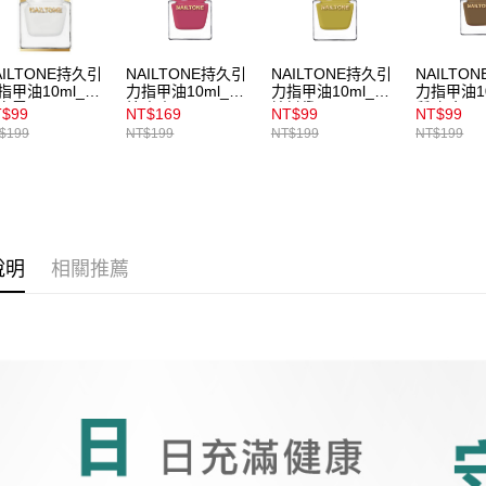
1.本服務
用戶於交
付款後7-1
款買賣價
每筆NT$1
2.基於同
AILTONE持久引
NAILTONE持久引
NAILTONE持久引
NAILTO
指甲油10ml_釉
力指甲油10ml_荔
力指甲油10ml_青
力指甲油1
資料（包
宅配
白雪
枝玫瑰
檸橄欖
質琥珀
用，由本
T$99
NT$169
NT$99
NT$99
3.完整用
$199
NT$199
NT$199
NT$199
每筆NT$1
付款後門
每筆NT$1
說明
相關推薦