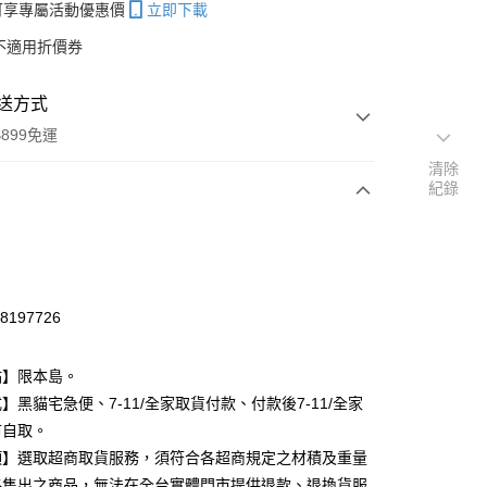
帳可享專屬活動優惠價
立即下載
不適用折價券
送方式
899免運
清除
紀錄
次付款
期付款
0 利率 每期
NT$33
21家銀行
18197726
庫商業銀行
第一商業銀行
付款
業銀行
彰化商業銀行
點】限本島。
業儲蓄銀行
台北富邦商業銀行
】黑貓宅急便、7-11/全家取貨付款、付款後7-11/全家
華商業銀行
兆豐國際商業銀行
市自取。
小企業銀行
台中商業銀行
台灣）商業銀行
華泰商業銀行
項】選取超商取貨服務，須符合各超商規定之材積及重量
業銀行
遠東國際商業銀行
路售出之商品，無法在全台實體門市提供退款、退換貨服