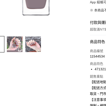
App 結
※ 本商品
付款與運
超取滿NT$
付款方式
商品特色
信用卡一
商品編號
11544534
信用卡分
商品特色
3 期 
47132
合作金
超商取貨
銷售重點
華南商
【配送地
LINE Pay
上海商
【配送方式
國泰世
Apple Pay
取貨、門
臺灣中
匯豐（
【注意事
街口支付
聯邦商
限制。網