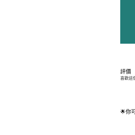
評價
喜歡這
🌟你