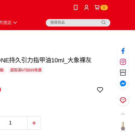
0
市資訊
TONE持久引力指甲油10ml_大象裸灰
活動
超取滿NT$899免運
9