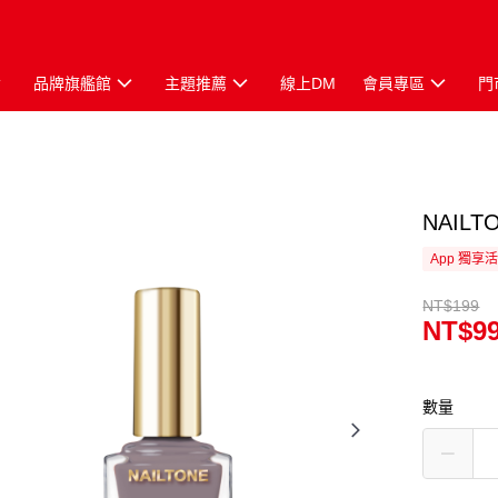
品牌旗艦館
主題推薦
線上DM
會員專區
門
NAIL
App 獨享
NT$199
NT$9
數量