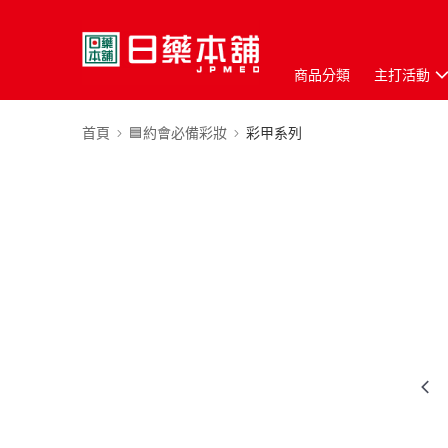
商品分類
主打活動
首頁
🟦約會必備彩妝
彩甲系列