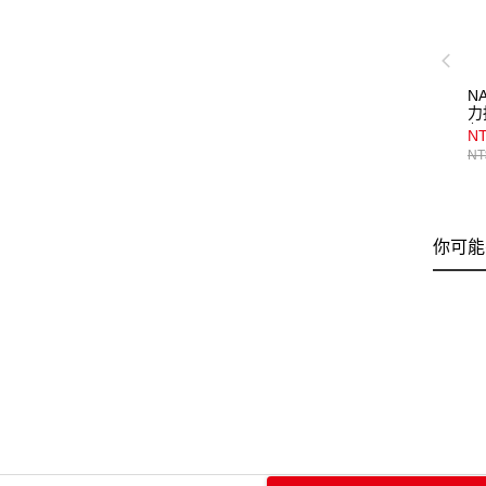
N
力
灰
N
NT
你可能