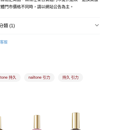
業銀行
永豐商業銀行
實體門市價格不同時，請以網站公告為主。
業銀行
星展（台灣）商業銀行
際商業銀行
中國信託商業銀行
y
天信用卡公司
類 (1)
備彩妝
彩甲系列
分期
客服
你分期使用說明】
由台灣大哥大提供，台灣大哥大用戶可立即使用無須另外申請。
式選擇「大哥付你分期」，訂單成立後會自動跳轉到大哥付的交易
證手機門號後，選擇欲分期的期數、繳款截止日，確認付款後即
。
准額度、可分期數及費用金額請依後續交易確認頁面所載為準。
iltone 持久
nailtone 引力
持久 引力
立30分鐘內，如未前往確認交易或遇審核未通過，訂單將自動取
付款
「轉專審核」未通過狀況，表示未達大哥付你分期系統評分，恕
00，滿NT$899(含以上)免運費
評估內容。
式說明】
家取貨
項不併入電信帳單，「大哥付你分期」於每月結算日後寄送繳費提
00，滿NT$899(含以上)免運費
訊連結打開帳單後，可選擇「超商條碼／台灣大直營門市／銀行轉
付／iPASS MONEY」等通路繳費。
付款
項】
00，滿NT$899(含以上)免運費