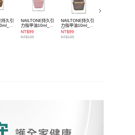
係由「台灣大哥大股份有限公司」（以下簡稱本公司）所提供，讓
易時，得透過本服務購買商品或服務，並由商店將買賣／分期付
1取貨
金債權讓與本公司後，依約使用本公司帳單繳交帳款。
00，滿NT$899(含以上)免運費
意付款使用「大哥付你分期」之契約關係目的，商店將以您的個人
NE持久引
NAILTONE持久引
NAILTONE持久引
NAILTONE持久引
0ml_木
力指甲油10ml_薔
力指甲油10ml_晚
力指甲油10ml_肉
含姓名、電話或地址）提供予台灣大哥大進項蒐集、處理及利
薇石英
霞晶礦
桂烤奶
公司與您本人進行分期帳單所需資料之確認、核對及更正。
NT$99
NT$99
NT$169
戶服務條款，請詳閱以下連結：
https://oppay.tw/userRule
NT$199
NT$199
NT$199
00，滿NT$899(含以上)免運費
市自取
00，滿NT$399(含以上)免運費