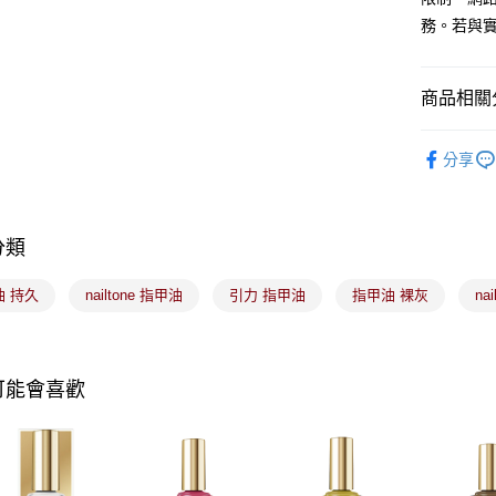
元大商
悠遊付
務。若與
玉山商
台新國
Google Pa
台灣樂
商品相關分
全盈+PAY
🟦約會必
大哥付你
分享
相關說明
【大哥付
ATM付款
1.本服務
2.付款方
分類
流程，驗
完成交易
運送方式
3.實際核
油 持久
nailtone 指甲油
引力 指甲油
指甲油 裸灰
na
4.訂單成
全家取貨
消。如遇
每筆NT$1
無法說明
【繳款方
可能會喜歡
付款後全
1.分期款
醒簡訊。
每筆NT$1
2.透過簡
帳／街口支
7-11取貨
【注意事
每筆NT$1