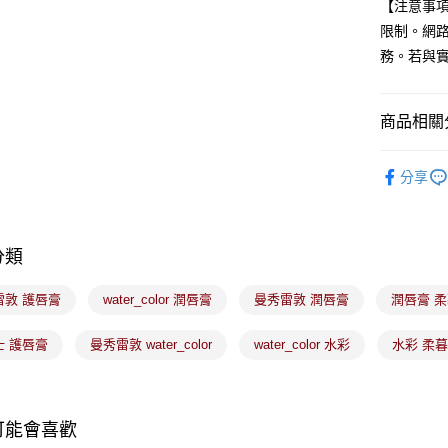
匯豐（
【注意事
街口支付
聯邦商
限制。網
元大商
悠遊付
務。若與
玉山商
台新國
Google Pa
台灣樂
商品相關分
全盈+PAY
🟦約會必
大哥付你
分享
相關說明
【大哥付
ATM付款
1.本服務
2.付款方
分類
流程，驗
完成交易
運送方式
3.實際核
雷敦 護唇膏
water_color 潤唇膏
曼秀雷敦 潤唇膏
潤唇膏 
4.訂單成
全家取貨
消。如遇
士 護唇膏
曼秀雷敦 water_color
water_color 水彩
水彩 柔
每筆NT$1
無法說明
【繳款方
付款後全
1.分期款
醒簡訊。
每筆NT$1
2.透過簡
可能會喜歡
帳／街口支