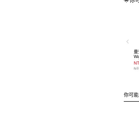
🌟你
曼
Wa
潤
NT
橙
NT
你可能