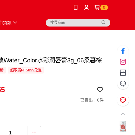
0
市資訊
Water_Color水彩潤唇膏3g_06柔暮棕
活動
超取滿NT$899免運
55
已賣出：0件