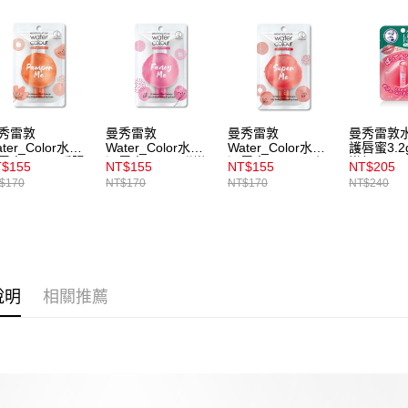
7-11取貨
【注意事
每筆NT$1
1.本服務
用戶於交
付款後7-1
款買賣價
每筆NT$1
2.基於同
資料（包
宅配
用，由本
秀雷敦
曼秀雷敦
曼秀雷敦
曼秀雷敦
3.完整用
每筆NT$1
ter_Color水彩
Water_Color水彩
Water_Color水彩
護唇蜜3.2
唇膏3g_02暖陽
潤唇膏3g_03甜戀
潤唇膏3g_01閃耀
嫩粉
$155
NT$155
NT$155
NT$205
粉
紅
付款後門
$170
NT$170
NT$170
NT$240
每筆NT$1
說明
相關推薦