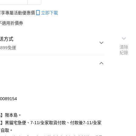
帳可享專屬活動優惠價
立即下載
不適用折價券
送方式
清除
899免運
紀錄
次付款
期付款
0 利率 每期
NT$51
21家銀行
80089154
庫商業銀行
第一商業銀行
付款
業銀行
彰化商業銀行
點】限本島。
業儲蓄銀行
台北富邦商業銀行
】黑貓宅急便、7-11/全家取貨付款、付款後7-11/全家
華商業銀行
兆豐國際商業銀行
市自取。
小企業銀行
台中商業銀行