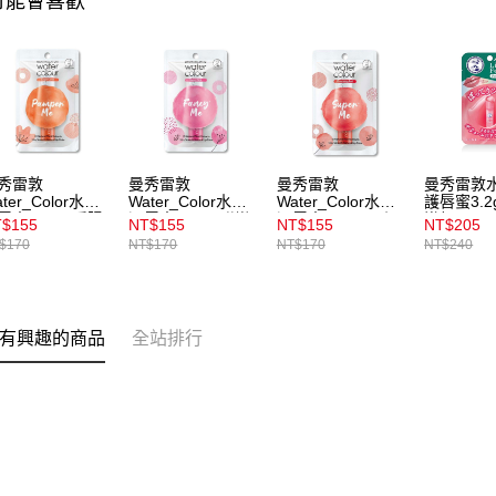
可能會喜歡
秀雷敦
曼秀雷敦
曼秀雷敦
曼秀雷敦
ter_Color水彩
Water_Color水彩
Water_Color水彩
護唇蜜3.2
唇膏3g_02暖陽
潤唇膏3g_03甜戀
潤唇膏3g_01閃耀
嫩粉
$155
NT$155
NT$155
NT$205
粉
紅
$170
NT$170
NT$170
NT$240
有興趣的商品
全站排行