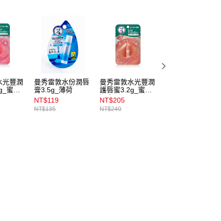
水光豐潤
曼秀雷敦水份潤唇
曼秀雷敦水光豐潤
曼秀雷敦水份潤唇
g_蜜光
膏3.5g_薄荷
護唇蜜3.2g_蜜光
膏3.5g_無香料
裸杏
NT$119
NT$205
NT$119
NT$135
NT$240
NT$135