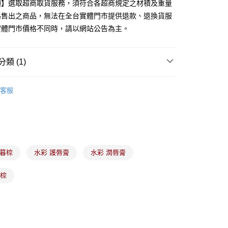
台灣）商業銀行
華泰商業銀行
項】選取超商取貨服務，須符合各超商規定之材積及重量
業銀行
遠東國際商業銀行
路售出之商品，無法在全台實體門市提供退款、退換貨服
業銀行
永豐商業銀行
實體門市價格不同時，請以網站公告為主。
業銀行
星展（台灣）商業銀行
際商業銀行
中國信託商業銀行
y
天信用卡公司
類 (1)
備彩妝
眉、眼、唇、腮彩妝
分期
客服
你分期使用說明】
由台灣大哥大提供，台灣大哥大用戶可立即使用無須另外申請。
式選擇「大哥付你分期」，訂單成立後會自動跳轉到大哥付的交易
證手機門號後，選擇欲分期的期數、繳款截止日，確認付款後即
。
准額度、可分期數及費用金額請依後續交易確認頁面所載為準。
柔暮棕
水彩 護唇膏
水彩 潤唇膏
立30分鐘內，如未前往確認交易或遇審核未通過，訂單將自動取
付款
「轉專審核」未通過狀況，表示未達大哥付你分期系統評分，恕
暮棕
00，滿NT$899(含以上)免運費
評估內容。
式說明】
家取貨
項不併入電信帳單，「大哥付你分期」於每月結算日後寄送繳費提
00，滿NT$899(含以上)免運費
訊連結打開帳單後，可選擇「超商條碼／台灣大直營門市／銀行轉
付／iPASS MONEY」等通路繳費。