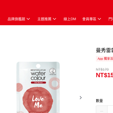
品牌旗艦館
主題推薦
線上DM
會員專區
門
曼秀雷敦
App 獨享
NT$170
NT$1
數量