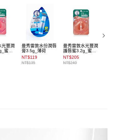
付款
項】
00，滿NT$899(含以上)免運費
係由「台灣大哥大股份有限公司」（以下簡稱本公司）所提供，讓
易時，得透過本服務購買商品或服務，並由商店將買賣／分期付
1取貨
金債權讓與本公司後，依約使用本公司帳單繳交帳款。
00，滿NT$899(含以上)免運費
意付款使用「大哥付你分期」之契約關係目的，商店將以您的個人
含姓名、電話或地址）提供予台灣大哥大進項蒐集、處理及利
公司與您本人進行分期帳單所需資料之確認、核對及更正。
水光豐潤
曼秀雷敦水份潤唇
曼秀雷敦水光豐潤
曼秀雷敦水份潤唇
戶服務條款，請詳閱以下連結：
https://oppay.tw/userRule
00，滿NT$899(含以上)免運費
g_蜜光
膏3.5g_薄荷
護唇蜜3.2g_蜜光
膏3.5g_無香料
裸杏
NT$119
NT$205
NT$119
市自取
NT$135
NT$240
NT$135
00，滿NT$399(含以上)免運費