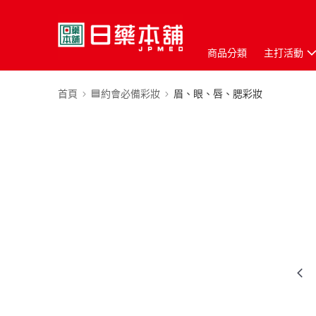
商品分類
主打活動
首頁
🟦約會必備彩妝
眉、眼、唇、腮彩妝