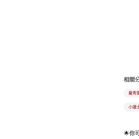
相關
曼秀
小護
🌟你