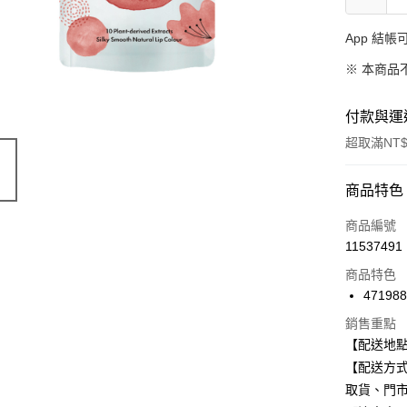
App 結
※ 本商品
付款與運
超取滿NT$
付款方式
商品特色
信用卡一
商品編號
11537491
信用卡分
商品特色
3 期 
47198
合作金
超商取貨
銷售重點
華南商
【配送地
LINE Pay
上海商
【配送方式
國泰世
Apple Pay
取貨、門
臺灣中