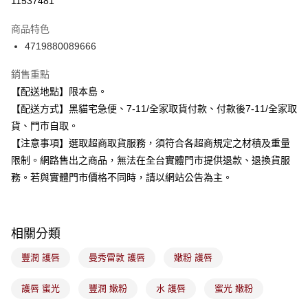
11537481
3 期 0 利率 每期
NT$68
21家銀行
商品特色
合作金庫商業銀行
第一商業銀行
超商取貨付款
4719880089666
華南商業銀行
彰化商業銀行
LINE Pay
上海商業儲蓄銀行
台北富邦商業銀行
銷售重點
國泰世華商業銀行
兆豐國際商業銀行
Apple Pay
【配送地點】限本島。
臺灣中小企業銀行
台中商業銀行
【配送方式】黑貓宅急便、7-11/全家取貨付款、付款後7-11/全家取
匯豐（台灣）商業銀行
華泰商業銀行
街口支付
聯邦商業銀行
遠東國際商業銀行
貨、門市自取。
元大商業銀行
永豐商業銀行
悠遊付
【注意事項】選取超商取貨服務，須符合各超商規定之材積及重量
玉山商業銀行
星展（台灣）商業銀行
限制。網路售出之商品，無法在全台實體門市提供退款、退換貨服
台新國際商業銀行
中國信託商業銀行
Google Pay
務。若與實體門市價格不同時，請以網站公告為主。
台灣樂天信用卡公司
全盈+PAY
大哥付你分期
相關分類
相關說明
【大哥付你分期使用說明】
豐潤 護唇
曼秀雷敦 護唇
嫩粉 護唇
ATM付款
1.本服務由台灣大哥大提供，台灣大哥大用戶可立即使用無須另外申請。
2.付款方式選擇「大哥付你分期」，訂單成立後會自動跳轉到大哥付的交易
流程，驗證手機門號後，選擇欲分期的期數、繳款截止日，確認付款後即完
護唇 蜜光
豐潤 嫩粉
水 護唇
蜜光 嫩粉
運送方式
成交易。