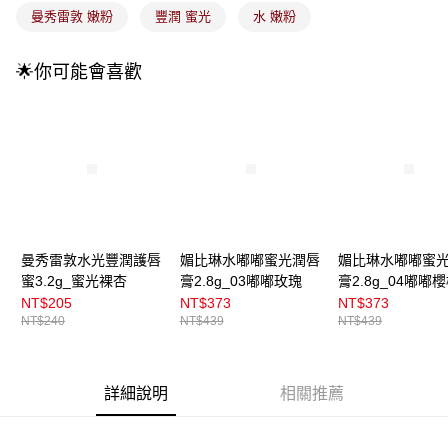
3.實際核准額度、可分期數及費用金額請依後續交易確認頁面所載為準。
全家取貨付款
曼秀雷敦 嫩粉
豐潤 蜜光
水 嫩粉
4.訂單成立30分鐘內，如未前往確認交易或遇審核未通過，訂單將自動取
每筆NT$100，滿NT$899(含以上)免運費
消。如遇「轉專審核」未通過狀況，表示未達大哥付你分期系統評分，恕無
法說明評估內容。
🌟你可能會喜歡
付款後全家取貨
【繳款方式說明】
1.分期款項不併入電信帳單，「大哥付你分期」於每月結算日後寄送繳費提
每筆NT$100，滿NT$899(含以上)免運費
醒簡訊。
2.透過簡訊連結打開帳單後，可選擇「超商條碼／台灣大直營門市／銀行轉
7-11取貨付款
帳／街口支付／iPASS MONEY」等通路繳費。
每筆NT$100，滿NT$899(含以上)免運費
【注意事項】
付款後7-11取貨
1.本服務係由「台灣大哥大股份有限公司」（以下簡稱本公司）所提供，讓
用戶於交易時，得透過本服務購買商品或服務，並由商店將買賣／分期付款
每筆NT$100，滿NT$899(含以上)免運費
買賣價金債權讓與本公司後，依約使用本公司帳單繳交帳款。
2.基於同意付款使用「大哥付你分期」之契約關係目的，商店將以您的個人
曼秀雷敦水光豐潤護唇
媚比琳水嘟嘟蜜光潤唇
媚比琳水嘟嘟蜜
宅配
資料（包含姓名、電話或地址）提供予台灣大哥大進項蒐集、處理及利用，
蜜3.2g_蜜光裸杏
膏2.8g_03嘟嘟玫瑰
膏2.8g_04嘟嘟
由本公司與您本人進行分期帳單所需資料之確認、核對及更正。
每筆NT$100，滿NT$899(含以上)免運費
NT$205
NT$373
NT$373
3.完整用戶服務條款，請詳閱以下連結：
https://oppay.tw/userRule
NT$240
NT$439
NT$439
付款後門市自取
每筆NT$100，滿NT$399(含以上)免運費
詳細說明
相關推薦