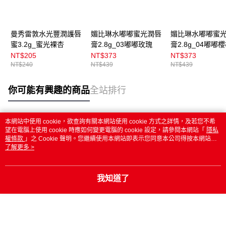
曼秀雷敦水光豐潤護唇
媚比琳水嘟嘟蜜光潤唇
媚比琳水嘟嘟蜜
蜜3.2g_蜜光裸杏
膏2.8g_03嘟嘟玫瑰
膏2.8g_04嘟嘟
NT$205
NT$373
NT$373
NT$240
NT$439
NT$439
你可能有興趣的商品
全站排行
本網站中使用 cookie，欲查詢有關本網站使用 cookie 方式之詳情，及若您不希
熱門標籤
望在電腦上使用 cookie 時應如何變更電腦的 cookie 設定，請參閱本網站「
隱私
權條款
」之 Cookie 聲明。您繼續使用本網站即表示您同意本公司得按本網站使
用條款之 Cookie 聲明使用 cookie。
了解更多 >
我知道了