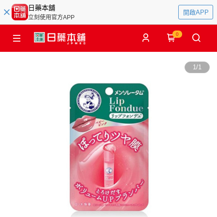
日藥本舖
開啟APP
立刻使用官方APP
0
1
/
1