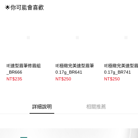
3.實際核准額度、可分期數及費用金額請依後續交易確認頁面所載為準。
全家取貨付款
🌟你可能會喜歡
4.訂單成立30分鐘內，如未前往確認交易或遇審核未通過，訂單將自動取
每筆NT$100，滿NT$899(含以上)免運費
消。如遇「轉專審核」未通過狀況，表示未達大哥付你分期系統評分，恕無
法說明評估內容。
付款後全家取貨
【繳款方式說明】
1.分期款項不併入電信帳單，「大哥付你分期」於每月結算日後寄送繳費提
每筆NT$100，滿NT$899(含以上)免運費
醒簡訊。
2.透過簡訊連結打開帳單後，可選擇「超商條碼／台灣大直營門市／銀行轉
7-11取貨付款
帳／街口支付／iPASS MONEY」等通路繳費。
每筆NT$100，滿NT$899(含以上)免運費
【注意事項】
付款後7-11取貨
1.本服務係由「台灣大哥大股份有限公司」（以下簡稱本公司）所提供，讓
IE速型眉筆修眉組
IE極緻完美速型眉筆
IE極緻完美速型
用戶於交易時，得透過本服務購買商品或服務，並由商店將買賣／分期付款
每筆NT$100，滿NT$899(含以上)免運費
_BR666
0.17g_BR641
0.17g_BR741
買賣價金債權讓與本公司後，依約使用本公司帳單繳交帳款。
NT$235
NT$250
NT$250
2.基於同意付款使用「大哥付你分期」之契約關係目的，商店將以您的個人
宅配
資料（包含姓名、電話或地址）提供予台灣大哥大進項蒐集、處理及利用，
由本公司與您本人進行分期帳單所需資料之確認、核對及更正。
每筆NT$100，滿NT$899(含以上)免運費
3.完整用戶服務條款，請詳閱以下連結：
https://oppay.tw/userRule
付款後門市自取
詳細說明
相關推薦
每筆NT$100，滿NT$399(含以上)免運費