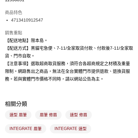
3 期 0 利率 每期
NT$78
21家銀行
商品特色
合作金庫商業銀行
第一商業銀行
超商取貨付款
4713410912547
華南商業銀行
彰化商業銀行
LINE Pay
上海商業儲蓄銀行
台北富邦商業銀行
銷售重點
國泰世華商業銀行
兆豐國際商業銀行
Apple Pay
【配送地點】限本島。
臺灣中小企業銀行
台中商業銀行
【配送方式】黑貓宅急便、7-11/全家取貨付款、付款後7-11/全家取
匯豐（台灣）商業銀行
華泰商業銀行
街口支付
聯邦商業銀行
遠東國際商業銀行
貨、門市自取。
元大商業銀行
永豐商業銀行
悠遊付
【注意事項】選取超商取貨服務，須符合各超商規定之材積及重量
玉山商業銀行
星展（台灣）商業銀行
限制。網路售出之商品，無法在全台實體門市提供退款、退換貨服
台新國際商業銀行
中國信託商業銀行
Google Pay
務。若與實體門市價格不同時，請以網站公告為主。
台灣樂天信用卡公司
全盈+PAY
大哥付你分期
相關分類
相關說明
【大哥付你分期使用說明】
速型 眉筆
眉筆 修眉
速型 修眉
ATM付款
1.本服務由台灣大哥大提供，台灣大哥大用戶可立即使用無須另外申請。
2.付款方式選擇「大哥付你分期」，訂單成立後會自動跳轉到大哥付的交易
流程，驗證手機門號後，選擇欲分期的期數、繳款截止日，確認付款後即完
INTEGRATE 眉筆
INTEGRATE 速型
運送方式
成交易。