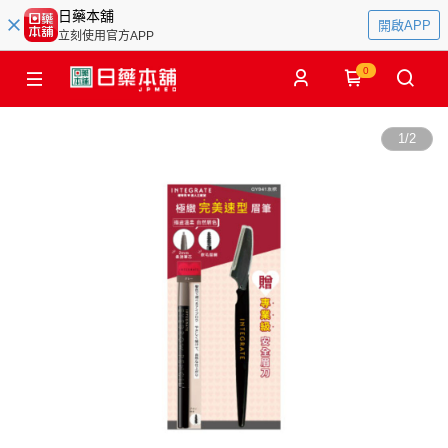
日藥本舖
開啟APP
立刻使用官方APP
0
1
/
2