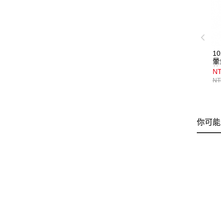
1
暈
綻
NT
NT
你可能